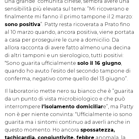
una grande comunità cinese, sembra avere una
sensibilità più elevata sul tema: ”Mi ricoverano e
finalmente mi fanno il primo tampone il 2 marzo:
sono positiva
”. Patty resta ricoverata a Prato fino
al 10 marzo quando, ancora positiva, viene portata
a casa per proseguire le cure a domicilio. Da
allora racconta di avere fatto almeno una decina
di altri tamponi e un sierologico, tutti positivi:
“Sono guarita ufficialmente
solo il 16 giugno
,
quando ho avuto l’esito del secondo tampone di
conferma, negativo come quello del 13 giugno”.
Il laboratorio mette nero su bianco che è ”guarita
da un punto di vista microbiologico e che può
interrompere
l’isolamento domiciliar
e”, ma Patty
non è per niente convinta: “Ufficialmente io sono
guarita ma i sintomi continuo ad averli anche in
questo momento. Ho ancora
spossatezza,
tachicardia, congiuntivite, febbre
anomala, la