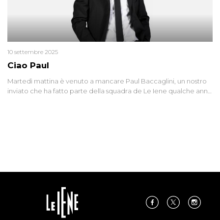
10 settembre 2025
Ciao Paul
Martedì mattina è venuto a mancare Paul Baccaglini, un nostro
inviato che ha fatto parte della squadra de Le Iene qualche anno
fa. Abbracciamo forte tutta la sua famiglia.