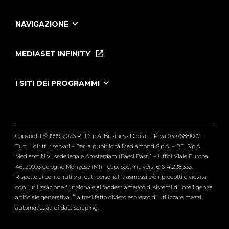
NAVIGAZIONE
Home
Puntate
MEDIASET INFINITY
Le Iene Presentano Inside
Puntate Ieneyeh
Tutti i servizi
I SITI DEI PROGRAMMI
Le Iene
Grande Fratello
Segnalazioni
L'Isola dei Famosi
Pubblico
Striscia la Notizia
Maria De Filippi
Copyright © 1999-2026 RTI S.p.A. Business Digital – P.Iva 03976881007 –
Verissimo
Tutti i diritti riservati – Per la pubblicità Mediamond S.p.A. – RTI S.p.A.,
Mediaset N.V., sede legale Amsterdam (Paesi Bassi) – Uffici Viale Europa
46, 20093 Cologno Monzese (MI) - Cap. Soc. int. vers. € 614.238.333.
Rispetto ai contenuti e ai dati personali trasmessi e/o riprodotti è vietata
ogni utilizzazione funzionale all'addestramento di sistemi di intelligenza
artificiale generativa. È altresì fatto divieto espresso di utilizzare mezzi
automatizzati di data scraping.