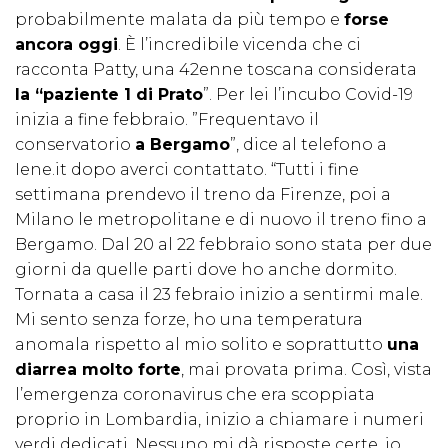
probabilmente malata da più tempo e
forse
ancora oggi
. È l’incredibile vicenda che ci
racconta Patty, una 42enne toscana considerata
la “paziente 1 di Prato
”. Per lei l’incubo Covid-19
inizia a fine febbraio. ”Frequentavo il
conservatorio
a Bergamo
”, dice al telefono a
Iene.it dopo averci contattato. “Tutti i fine
settimana prendevo il treno da Firenze, poi a
Milano le metropolitane e di nuovo il treno fino a
Bergamo. Dal 20 al 22 febbraio sono stata per due
giorni da quelle parti dove ho anche dormito.
Tornata a casa il 23 febraio inizio a sentirmi male.
Mi sento senza forze, ho una temperatura
anomala rispetto al mio solito e soprattutto
una
diarrea molto forte
, mai provata prima. Così, vista
l’emergenza coronavirus che era scoppiata
proprio in Lombardia, inizio a chiamare i numeri
verdi dedicati. Nessuno mi dà risposte certe, io