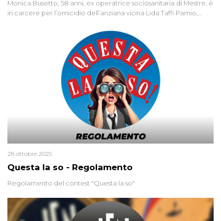
Monica Busetto, 58 anni, ex operatrice sociosanitaria di Mestre, è
in carcere per l’omicidio dell’anziana vicina Lida Taffi Pamio,
uccisa nel 2012. Condannata a 25 anni per una traccia di Dna
minuscola su una collanina, Monica si proclama innocente. Nel
2015 un’altra donna confessa lo stesso delitto, poi ritratta. Due
colpevoli per un solo omicidio: errore giudiziario o giustizia
cieca?
28 ottobre 2025
Questa la so - Regolamento
Regolamento del contest "Questa la so"