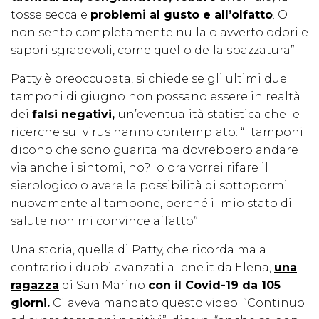
tosse secca e
problemi al gusto e all’olfatto
. O
non sento completamente nulla o avverto odori e
sapori sgradevoli, come quello della spazzatura”.
Patty è preoccupata, si chiede se gli ultimi due
tamponi di giugno non possano essere in realtà
dei
falsi negativi,
un’eventualità statistica che le
ricerche sul virus hanno contemplato: “I tamponi
dicono che sono guarita ma dovrebbero andare
via anche i sintomi, no? Io ora vorrei rifare il
sierologico o avere la possibilità di sottopormi
nuovamente al tampone, perché il mio stato di
salute non mi convince affatto”.
Una storia, quella di Patty, che ricorda ma al
contrario i dubbi avanzati a Iene.it da Elena,
una
ragazza
di San Marino
con il Covid-19 da 105
giorni.
Ci aveva mandato questo video. ”Continuo