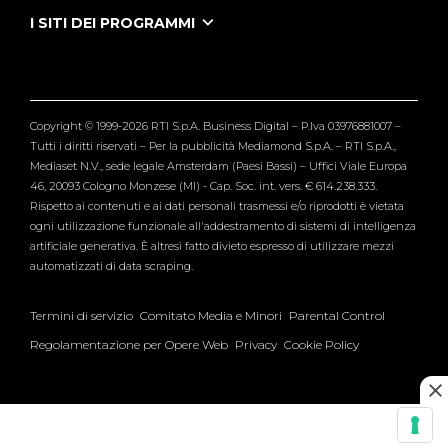
Tutti i servizi
I SITI DEI PROGRAMMI
Le Iene
Grande Fratello
Segnalazioni
L'Isola dei Famosi
Pubblico
Striscia la Notizia
Maria De Filippi
Copyright © 1999-2026 RTI S.p.A. Business Digital – P.Iva 03976881007 –
Verissimo
Tutti i diritti riservati – Per la pubblicità Mediamond S.p.A. – RTI S.p.A.,
Mediaset N.V., sede legale Amsterdam (Paesi Bassi) – Uffici Viale Europa
46, 20093 Cologno Monzese (MI) - Cap. Soc. int. vers. € 614.238.333.
Rispetto ai contenuti e ai dati personali trasmessi e/o riprodotti è vietata
ogni utilizzazione funzionale all'addestramento di sistemi di intelligenza
artificiale generativa. È altresì fatto divieto espresso di utilizzare mezzi
automatizzati di data scraping.
Termini di servizio
Comitato Media e Minori
Parental Control
Regolamentazione per Opere Web
Privacy
Cookie Policy