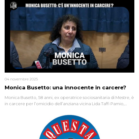
04 novembre 2025
Monica Busetto: una innocente in carcere?
Monica Busetto, 58 anni, ex operatrice sociosanitaria di Mestre, è
in carcere per l’omicidio dell’anziana vicina Lida Taffi Pamio,
uccisa nel 2012. Condannata a 25 anni per una traccia di Dna
minuscola su una collanina, Monica si proclama innocente. Nel
2015 un’altra donna confessa lo stesso delitto, poi ritratta. Due
colpevoli per un solo omicidio: errore giudiziario o giustizia
cieca?