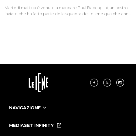
Martedì mattina è venuto a mancare Paul Baccaglini, un nostro
inviato che ha fatto parte della squadra de Le Iene qualche anno
fa. Abbracciamo forte tutta la sua famiglia.
NAVIGAZIONE
Home
Puntate
MEDIASET INFINITY
Le Iene Presentano Inside
Puntate Ieneyeh