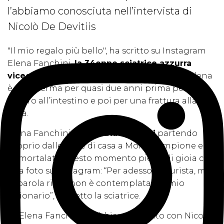
l’abbiamo conosciuta nell’intervista di
Nicolò De Devitiis
"Il mio regalo più bello", ha scritto su Instagram
Elena Fanchini,
la 34enne sciatrice azzurra
vicecampione
del mondo di discesa libera. Elena
è stata ferma per quasi due anni prima per un
cancro all’intestino e poi per una frattura alla
tibia.
Elena Fanchini è
ritornata sugli sci
partendo
proprio dalle piste di casa a Montecampione e ha
immortalato questo momento pieno di gioia con
una foto su Instagram: “Per adesso da turista, ma
la parola ritiro non è contemplata dal mio
dizionario”, ha detto la sciatrice.
Di Elena Fanchini vi abbiamo parlato con Nicolò