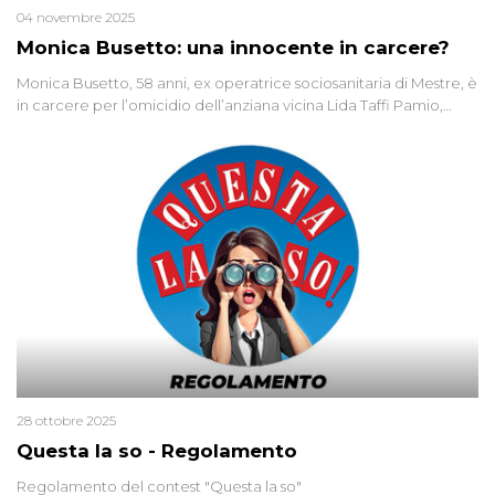
04 novembre 2025
Monica Busetto: una innocente in carcere?
Monica Busetto, 58 anni, ex operatrice sociosanitaria di Mestre, è
in carcere per l’omicidio dell’anziana vicina Lida Taffi Pamio,
uccisa nel 2012. Condannata a 25 anni per una traccia di Dna
minuscola su una collanina, Monica si proclama innocente. Nel
2015 un’altra donna confessa lo stesso delitto, poi ritratta. Due
colpevoli per un solo omicidio: errore giudiziario o giustizia
cieca?
28 ottobre 2025
Questa la so - Regolamento
Regolamento del contest "Questa la so"