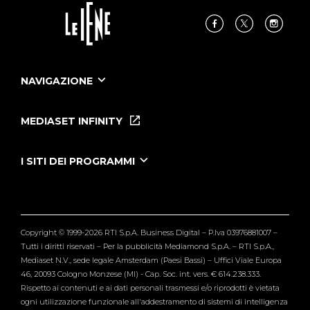
NAVIGAZIONE
Home
Puntate
MEDIASET INFINITY
Le Iene Presentano Inside
Puntate Ieneyeh
Tutti i servizi
I SITI DEI PROGRAMMI
Le Iene
Grande Fratello
Segnalazioni
L'Isola dei Famosi
Pubblico
Striscia la Notizia
Maria De Filippi
Copyright © 1999-2026 RTI S.p.A. Business Digital – P.Iva 03976881007 –
Verissimo
Tutti i diritti riservati – Per la pubblicità Mediamond S.p.A. – RTI S.p.A.,
Mediaset N.V., sede legale Amsterdam (Paesi Bassi) – Uffici Viale Europa
46, 20093 Cologno Monzese (MI) - Cap. Soc. int. vers. € 614.238.333.
Rispetto ai contenuti e ai dati personali trasmessi e/o riprodotti è vietata
ogni utilizzazione funzionale all'addestramento di sistemi di intelligenza