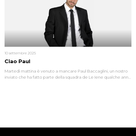
10 settembre 2025
Ciao Paul
Martedì mattina è venuto a mancare Paul Baccaglini, un nostro
inviato che ha fatto parte della squadra de Le Iene qualche anno
fa. Abbracciamo forte tutta la sua famiglia.