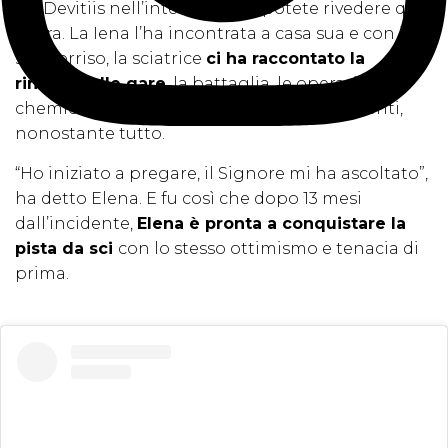
De Devitiis nell’intervista che potete rivedere qui
sopra. La Iena l’ha incontrata a casa sua e con il
suo sorriso, la sciatrice
ci ha raccontato la
rinuncia alle gare
, la battaglia, le operazioni, la
chemioterapia, le sofferenze e gli allenamenti,
nonostante tutto.
“Ho iniziato a pregare, il Signore mi ha ascoltato”,
ha detto Elena. E fu così che dopo 13 mesi
dall’incidente,
Elena è pronta a conquistare la
pista da sci
con lo stesso ottimismo e tenacia di
prima.