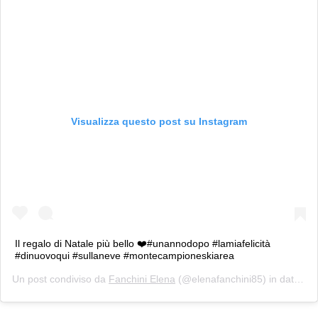
Visualizza questo post su Instagram
Il regalo di Natale più bello ❤️#unannodopo #lamiafelicità
#dinuovoqui #sullaneve #montecampioneskiarea
Un post condiviso da
Fanchini Elena
(@elenafanchini85) in data:
26