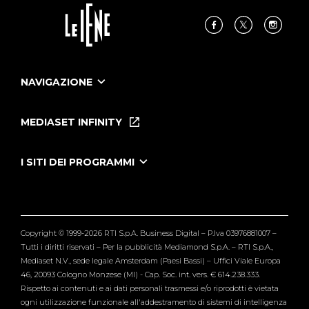
NAVIGAZIONE
Home
Puntate
MEDIASET INFINITY
Le Iene Presentano Inside
Puntate Ieneyeh
Tutti i servizi
I SITI DEI PROGRAMMI
Le Iene
Grande Fratello
Segnalazioni
L'Isola dei Famosi
Pubblico
Striscia la Notizia
Maria De Filippi
Copyright © 1999-2026 RTI S.p.A. Business Digital – P.Iva 03976881007 –
Verissimo
Tutti i diritti riservati – Per la pubblicità Mediamond S.p.A. – RTI S.p.A.,
Mediaset N.V., sede legale Amsterdam (Paesi Bassi) – Uffici Viale Europa
46, 20093 Cologno Monzese (MI) - Cap. Soc. int. vers. € 614.238.333.
Rispetto ai contenuti e ai dati personali trasmessi e/o riprodotti è vietata
ogni utilizzazione funzionale all'addestramento di sistemi di intelligenza