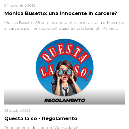
04 novembre 2025
Monica Busetto: una innocente in carcere?
Monica Busetto, 58 anni, ex operatrice sociosanitaria di Mestre, è
in carcere per l’omicidio dell’anziana vicina Lida Taffi Pamio,
uccisa nel 2012. Condannata a 25 anni per una traccia di Dna
minuscola su una collanina, Monica si proclama innocente. Nel
2015 un’altra donna confessa lo stesso delitto, poi ritratta. Due
colpevoli per un solo omicidio: errore giudiziario o giustizia
cieca?
28 ottobre 2025
Questa la so - Regolamento
Regolamento del contest "Questa la so"