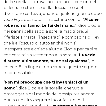
della sorella si ritrova faccia a faccia con un bel
palestrato che esce dalla doccia. I sospetti
diventano certezza, quando qualche giorno dopo
vede Fey appartata in macchina con lui. “
Alcune
robe non si fanno. Le fai del male…
”, dice Elodie
nei panni della saggia sorella maggiore. Si
riferisce a Marta, l’inseparabile compagna di Fey
che è all’oscuro di tutto finché non si
insospettisce e chiede aiuto a Elodie per capire
che cosa stia succedendo alla sorella. “
La vedo
distante ultimamente, tu ne sai qualcosa
”, le
chiede. E lei finge di non sapere questo segreto
inconfessabile.
“
Non mi preoccupa che ti invaghisci di un
uomo
”, dice Elodie alla sorella, che vuole
proteggerla dal mondo del gossip. Ma ancora
non sa un altro segreto inconfessabile. “La
situazione è complicata,
purtroppo è successo