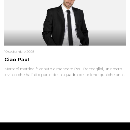
10 settembre 2025
Ciao Paul
Martedì mattina è venuto a mancare Paul Baccaglini, un nostro
inviato che ha fatto parte della squadra de Le Iene qualche anno
fa. Abbracciamo forte tutta la sua famiglia.