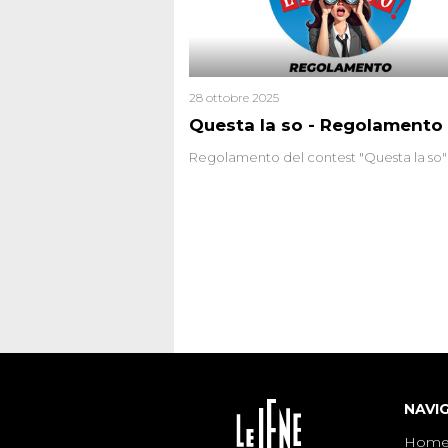
28 ottobre 2025
Questa la so - Regolamento
Regolamento del contest "Questa la so"
NAVI
Hom