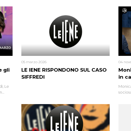
05 marzo 2026
04 nov
 gli
LE IENE RISPONDONO SUL CASO
Moni
SIFFREDI
in c
ì; Le
Monica
in
socios
l’omici
uccisa
tracci
Monica
un’altr
ritrat