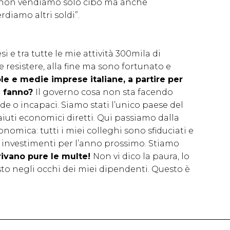
oi non vendiamo solo cibo ma anche
rdiamo altri soldi”.
 e tra tutte le mie attività 300mila di
e resistere, alla fine ma sono fortunato e
ole e medie imprese italiane, a partire per
e fanno?
Il governo cosa non sta facendo
de o incapaci. Siamo stati l’unico paese del
 aiuti economici diretti. Qui passiamo dalla
nomica: tutti i miei colleghi sono sfiduciati e
 investimenti per l’anno prossimo. Stiamo
rivano pure le multe!
Non vi dico la paura, lo
sto negli occhi dei miei dipendenti. Questo è