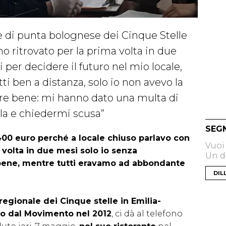
e di punta bolognese dei Cinque Stelle
no ritrovato per la prima volta in due
per decidere il futuro nel mio locale,
i ben a distanza, solo io non avevo la
re bene: mi hanno dato una multa di
la e chiedermi scusa”
SEG
400 euro perché a locale chiuso parlavo con
Vuoi
 volta in due mesi solo io senza
Un di
bene, mentre tutti eravamo ad abbondante
DIL
regionale dei Cinque stelle in Emilia-
tto dal Movimento nel 2012
, ci dà al telefono