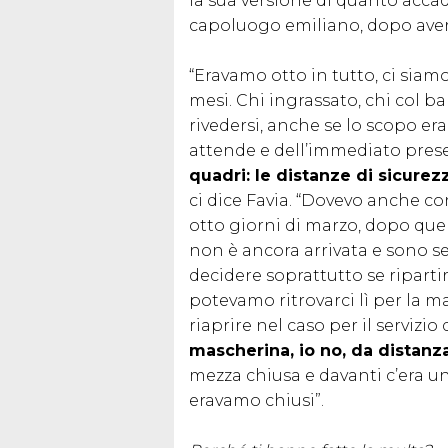
la sua versione di quanto accad
capoluogo emiliano, dopo ave
“Eravamo otto in tutto, ci sia
mesi. Chi ingrassato, chi col ba
rivedersi, anche se lo scopo era
attende e dell’immediato pres
quadri: le distanze di sicure
ci dice Favia. “Dovevo anche c
otto giorni di marzo, dopo quel
non è ancora arrivata e sono 
decidere soprattutto se ripart
potevamo ritrovarci lì per la
riaprire nel caso per il servizio
mascherina, io no, da distanza
mezza chiusa e davanti c’era un
eravamo chiusi”.