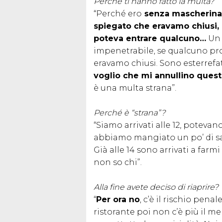
Perché ti hanno fatto la multa?
“Perché ero
senza mascherina i
spiegato che eravamo chiusi,
poteva entrare qualcuno…
Un 
impenetrabile, se qualcuno pr
eravamo chiusi. Sono esterrefat
voglio che mi annullino ques
è una multa strana”.
Perché è “strana”?
“Siamo arrivati alle 12, potevan
abbiamo mangiato un po’ di sa
Già alle 14 sono arrivati a farmi
non so chi”.
Alla fine avete deciso di riaprire?
“
Per ora no
, c’è il rischio pena
ristorante poi non c’è più il merc