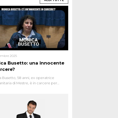
VEDI TUTTE
embre 2025
ca Busetto: una innocente
arcere?
 Busetto, 58 anni, ex operatrice
anitaria di Mestre, è in carcere per
dio dell’anziana vicina Lida Taffi Pamio,
 nel 2012. Condannata a 25 anni per una
a di Dna minuscola su una collanina,
 si proclama innocente. Nel 2015
a donna confessa lo stesso delitto, poi
ta. Due colpevoli per un solo omicidio: