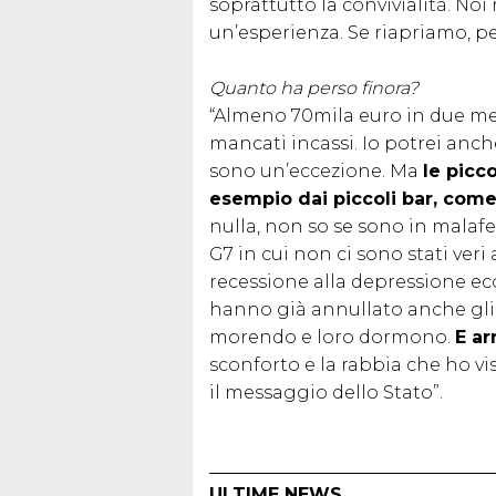
soprattutto la convivialità. N
un’esperienza. Se riapriamo, pe
Quanto ha perso finora?
“Almeno 70mila euro in due mesi
mancati incassi. Io potrei anch
sono un’eccezione. Ma
le picc
esempio dai piccoli bar, com
nulla, non so se sono in malafe
G7 in cui non ci sono stati veri
recessione alla depressione eco
hanno già annullato anche gli
morendo e loro dormono.
E ar
sconforto e la rabbia che ho vi
il messaggio dello Stato”.
ULTIME NEWS