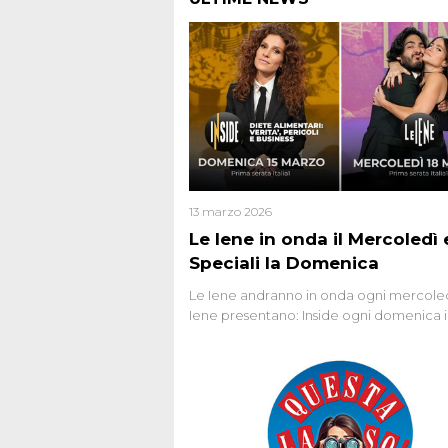
13 marzo 2026
Le Iene in onda il Mercoledì e
Speciali la Domenica
Le Iene andranno in onda ogni mercoled
Iene presentano: Inside ogni domenica 
prima serata, su Italia1