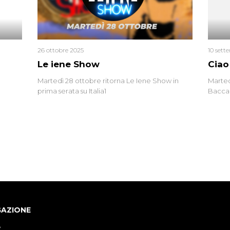
errore 
26 ottobre 2025
10 sett
Le iene Show
Ciao
Martedì 28 ottobre ritorna Le Iene Show in
Marted
prima serata su Italia1
Baccag
della 
fa. Ab
GAZIONE
e