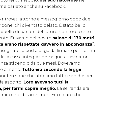
uto ieri, 7 maggio,
nel suo ristorante
nel
rne parlato anche
su Facebook
.
mo ritrovati attorno a mezzogiorno dopo due
rbone, chi diventato pelato. È stato bello
 quello di parlare del futuro non roseo che ci
ente. Eravamo nel nostro
salone di 170 metri
zza erano rispettate davvero in abbondanza
”,
onsegnare le buste paga da firmare per i primi
le la cassa integrazione a questi lavoratori
senza stipendio da due mesi. Dovevamo
ire o meno.
Tutto era secondo la legge
:
 manutenzione che abbiamo fatto e anche per
 da asporto.
Loro avevano tutti la
, per farmi capire meglio.
La serranda era
 mucchio di sacchi neri. Era chiaro che