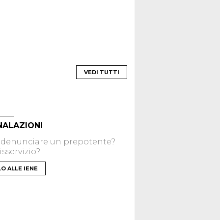
VEDI TUTTI
NALAZIONI
 denunciare un prepotente?
sservizio?
LO ALLE IENE