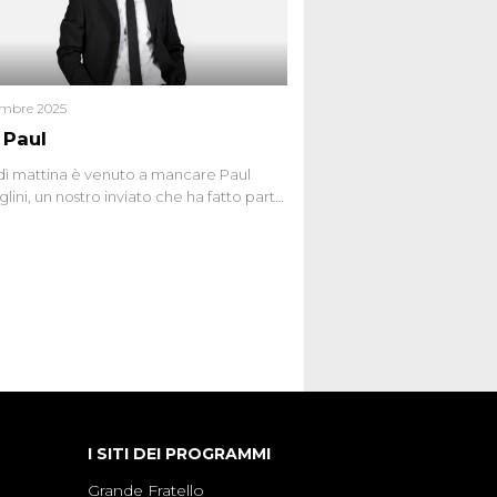
giudiziario o giustizia cieca?
embre 2025
 Paul
ì mattina è venuto a mancare Paul
lini, un nostro inviato che ha fatto parte
squadra de Le Iene qualche anno
bracciamo forte tutta la sua famiglia.
I SITI DEI PROGRAMMI
Grande Fratello