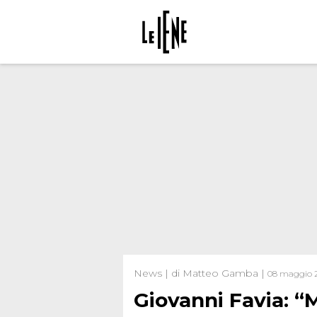
News | di Matteo Gamba |
08 maggio 
Giovanni Favia: “