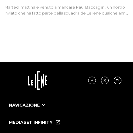
Martedì mattina è venuto a mancare Paul Baccaglini, un nostro
inviato che ha fatto parte della squadra de Le Iene qualche anno
fa. Abbracciamo forte tutta la sua famiglia.
NAVIGAZIONE
Home
Puntate
MEDIASET INFINITY
Le Iene Presentano Inside
Puntate Ieneyeh