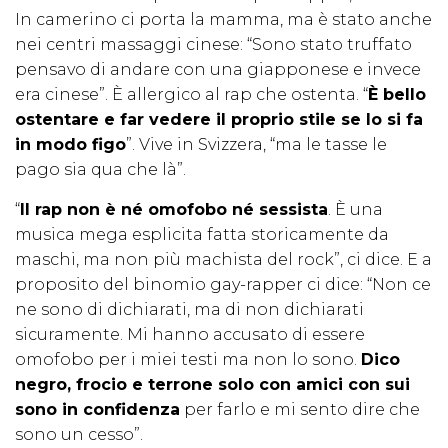
In camerino ci porta la mamma, ma è stato anche
nei centri massaggi cinese: “Sono stato truffato
pensavo di andare con una giapponese e invece
era cinese”. È allergico al rap che ostenta. “
È bello
ostentare e far vedere il proprio stile se lo si fa
in modo figo
”. Vive in Svizzera, “ma le tasse le
pago sia qua che là”.
“
Il rap non è né omofobo né sessista
. È una
musica mega esplicita fatta storicamente da
maschi, ma non più machista del rock”, ci dice. E a
proposito del binomio gay-rapper ci dice: “Non ce
ne sono di dichiarati, ma di non dichiarati
sicuramente. Mi hanno accusato di essere
omofobo per i miei testi ma non lo sono.
Dico
negro, frocio e terrone solo con amici con sui
sono in confidenza
per farlo e mi sento dire che
sono un cesso”.