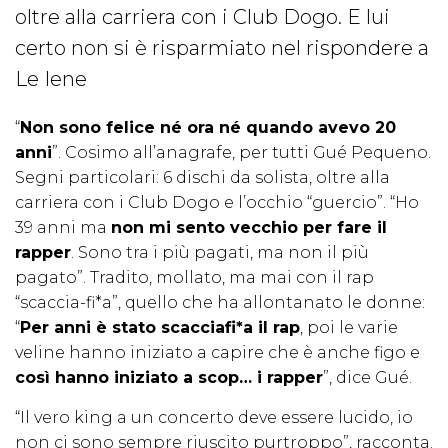
oltre alla carriera con i Club Dogo. E lui
certo non si è risparmiato nel rispondere a
Le Iene
“
Non sono felice né ora né quando avevo 20
anni
”. Cosimo all’anagrafe, per tutti Gué Pequeno.
Segni particolari: 6 dischi da solista, oltre alla
carriera con i Club Dogo e l’occhio “guercio”. “Ho
39 anni ma
non mi sento vecchio per fare il
rapper
. Sono tra i più pagati, ma non il più
pagato”. Tradito, mollato, ma mai con il rap
“scaccia-fi*a”, quello che ha allontanato le donne:
“
Per anni è stato scacciafi*a il rap
, poi le varie
veline hanno iniziato a capire che è anche figo e
così hanno iniziato a scop… i rapper
”, dice Gué.
“Il vero king a un concerto deve essere lucido, io
non ci sono sempre riuscito purtroppo”, racconta.