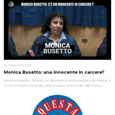
04 novembre 2025
Monica Busetto: una innocente in carcere?
Monica Busetto, 58 anni, ex operatrice sociosanitaria di Mestre, è
in carcere per l’omicidio dell’anziana vicina Lida Taffi Pamio,
uccisa nel 2012. Condannata a 25 anni per una traccia di Dna
minuscola su una collanina, Monica si proclama innocente. Nel
2015 un’altra donna confessa lo stesso delitto, poi ritratta. Due
colpevoli per un solo omicidio: errore giudiziario o giustizia
cieca?