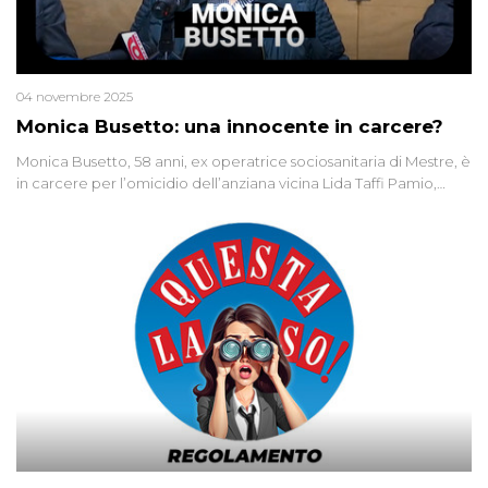
04 novembre 2025
Monica Busetto: una innocente in carcere?
Monica Busetto, 58 anni, ex operatrice sociosanitaria di Mestre, è
in carcere per l’omicidio dell’anziana vicina Lida Taffi Pamio,
uccisa nel 2012. Condannata a 25 anni per una traccia di Dna
minuscola su una collanina, Monica si proclama innocente. Nel
2015 un’altra donna confessa lo stesso delitto, poi ritratta. Due
colpevoli per un solo omicidio: errore giudiziario o giustizia
cieca?