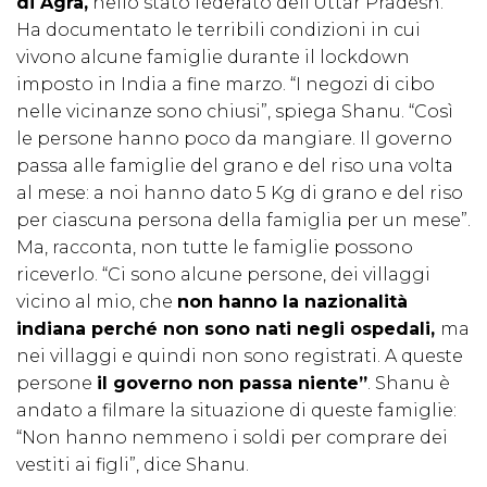
di Agra,
nello stato federato dell'Uttar Pradesh.
Ha documentato le terribili condizioni in cui
vivono alcune famiglie durante il lockdown
imposto in India a fine marzo. “I negozi di cibo
nelle vicinanze sono chiusi”, spiega Shanu. “Così
le persone hanno poco da mangiare. Il governo
passa alle famiglie del grano e del riso una volta
al mese: a noi hanno dato 5 Kg di grano e del riso
per ciascuna persona della famiglia per un mese”.
Ma, racconta, non tutte le famiglie possono
riceverlo. “Ci sono alcune persone, dei villaggi
vicino al mio, che
non hanno la nazionalità
indiana perché non sono nati negli ospedali,
ma
nei villaggi e quindi non sono registrati. A queste
persone
il governo non passa niente”
. Shanu è
andato a filmare la situazione di queste famiglie:
“Non hanno nemmeno i soldi per comprare dei
vestiti ai figli”, dice Shanu.