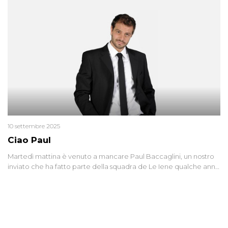
10 settembre 2025
Ciao Paul
Martedì mattina è venuto a mancare Paul Baccaglini, un nostro
inviato che ha fatto parte della squadra de Le Iene qualche anno
fa. Abbracciamo forte tutta la sua famiglia.