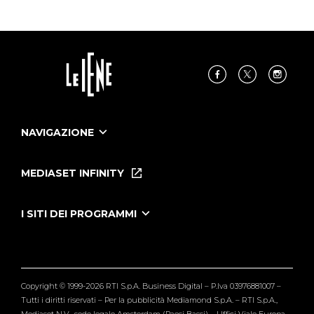
NAVIGAZIONE
Home
Puntate
MEDIASET INFINITY
Le Iene Presentano Inside
Puntate Ieneyeh
Tutti i servizi
I SITI DEI PROGRAMMI
Le Iene
Grande Fratello
Segnalazioni
L'Isola dei Famosi
Pubblico
Striscia la Notizia
Maria De Filippi
Copyright © 1999-2026 RTI S.p.A. Business Digital – P.Iva 03976881007 –
Verissimo
Tutti i diritti riservati – Per la pubblicità Mediamond S.p.A. – RTI S.p.A.,