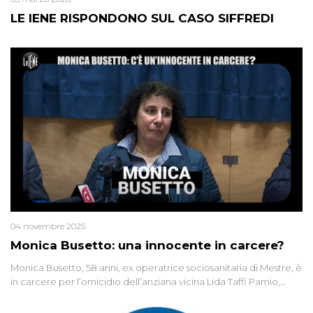
LE IENE RISPONDONO SUL CASO SIFFREDI
04 novembre 2025
Monica Busetto: una innocente in carcere?
Monica Busetto, 58 anni, ex operatrice sociosanitaria di Mestre, è
in carcere per l’omicidio dell’anziana vicina Lida Taffi Pamio,
uccisa nel 2012. Condannata a 25 anni per una traccia di Dna
minuscola su una collanina, Monica si proclama innocente. Nel