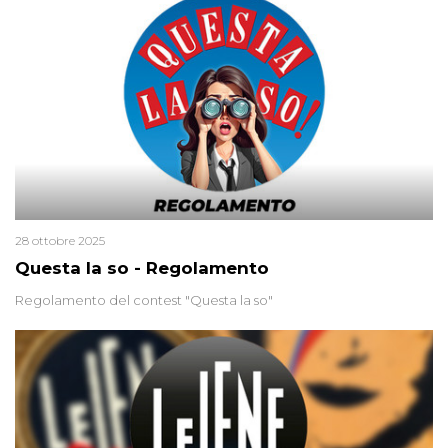
2015 un’altra donna confessa lo stesso delitto, poi ritratta. Due
colpevoli per un solo omicidio: errore giudiziario o giustizia
cieca?
28 ottobre 2025
Questa la so - Regolamento
Regolamento del contest "Questa la so"