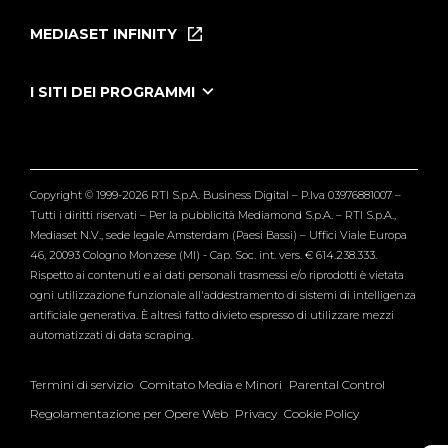
Puntate
MEDIASET INFINITY
Le Iene Presentano Inside
Puntate Ieneyeh
Tutti i servizi
I SITI DEI PROGRAMMI
Le Iene
Grande Fratello
Segnalazioni
L'Isola dei Famosi
Pubblico
Striscia la Notizia
Maria De Filippi
Copyright © 1999-2026 RTI S.p.A. Business Digital – P.Iva 03976881007 –
Verissimo
Tutti i diritti riservati – Per la pubblicità Mediamond S.p.A. – RTI S.p.A.,
Mediaset N.V., sede legale Amsterdam (Paesi Bassi) – Uffici Viale Europa
46, 20093 Cologno Monzese (MI) - Cap. Soc. int. vers. € 614.238.333.
Rispetto ai contenuti e ai dati personali trasmessi e/o riprodotti è vietata
ogni utilizzazione funzionale all'addestramento di sistemi di intelligenza
artificiale generativa. È altresì fatto divieto espresso di utilizzare mezzi
automatizzati di data scraping.
Termini di servizio
Comitato Media e Minori
Parental Control
Regolamentazione per Opere Web
Privacy
Cookie Policy