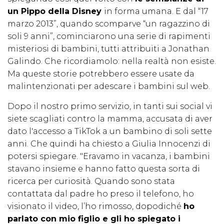
un Pippo della Disney
in forma umana. E dal “17
marzo 2013”, quando scomparve “un ragazzino di
soli 9 anni”, cominciarono una serie di rapimenti
misteriosi di bambini, tutti attribuiti a Jonathan
Galindo. Che ricordiamolo: nella realtà non esiste.
Ma queste storie potrebbero essere usate da
malintenzionati per adescare i bambini sul web.
Dopo il nostro primo servizio, in tanti sui social vi
siete scagliati contro la mamma, accusata di aver
dato l'accesso a TikTok a un bambino di soli sette
anni. Che quindi ha chiesto a Giulia Innocenzi di
potersi spiegare. "Eravamo in vacanza, i bambini
stavano insieme e hanno fatto questa sorta di
ricerca per curiosità. Quando sono stata
contattata dal padre ho preso il telefono, ho
visionato il video, l’ho rimosso, dopodiché
ho
parlato con mio figlio e gli ho spiegato i