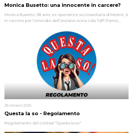
Monica Busetto: una innocente in carcere?
Monica Busetto, 58 anni, ex operatrice sociosanitaria di Mestre, è
in carcere per l’omicidio dell’anziana vicina Lida Taffi Pamio,
uccisa nel 2012. Condannata a 25 anni per una traccia di Dna
minuscola su una collanina, Monica si proclama innocente. Nel
2015 un’altra donna confessa lo stesso delitto, poi ritratta. Due
colpevoli per un solo omicidio: errore giudiziario o giustizia
cieca?
28 ottobre 2025
Questa la so - Regolamento
Regolamento del contest "Questa la so"