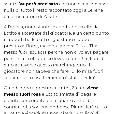
scritto.
Va però precisato
che non è mai emerso
nulla di tutto il resto raccontato oggi a Le Iene
dal procuratore di Zàrate.
All’epoca, nonostante le condizioni scelte da
Lotito e accettate dal giocatore, a un certo punto
i rapporti tra le parti si guastano e dopo il
prestito all’Inter, racconta ancora Ruzzi, “l’ha
messo fuori squadra perché non ci voleva pagare,
perché lui a ottobre ci doveva dare i 3 milioni di
euro attraverso questo marchingegno. Il
giocatore non sapeva che fare, lui lo mise fuori
squadra, una cosa tremenda è stata per lui”.
Quindi dopo il prestito all’Inter, Zàrate
viene
messo fuori rosa
e Lotito smette di pagare
quanto concordato per il quarto anno di
contratto. La società londinese Pluriel farà causa
a Lotito e vincerà, ma non girerà i 3 milioni di