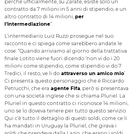
perché ufficialmente, su Zàrate, esiste solo un
contratto da 7 milioni in 5 anni di stipendio, e un
altro contratto di 14 milioni,
per
l’intermediazione
”.
L’intermediario Luiz Ruzzi prosegue nel suo
racconto e ci spiega come sarebbero andate le
cose: “Quando arriviamo al giorno della trattativa
finale Lotito viene fuori dicendo ‘non vi do i 20
milioni come stipendio, come stipendio vi do 7.
Tredici, il resto, ve li do
attraverso un amico mio
’.
Ci presenta questo personaggio che è Riccardo
Petrucchi, che era
agente Fifa
, però si presentava
con una società inglese che si chiama Pluriel. La
Pluriel in questo contratto ci riconosce 14 milioni,
uno se lo doveva tenere per tutto questo servizio.
Qui c’è tutto il dettaglio di questi soldi, come ce li
ha mandati in Uruguay la Pluriel, che girava i
soldi che prendeva dalla Lazio, che erano i soldi