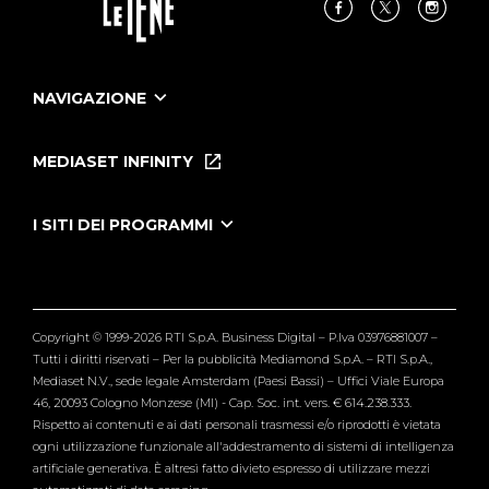
NAVIGAZIONE
Home
Puntate
MEDIASET INFINITY
Le Iene Presentano Inside
Puntate Ieneyeh
Tutti i servizi
I SITI DEI PROGRAMMI
Le Iene
Grande Fratello
Segnalazioni
L'Isola dei Famosi
Pubblico
Striscia la Notizia
Maria De Filippi
Copyright © 1999-2026 RTI S.p.A. Business Digital – P.Iva 03976881007 –
Verissimo
Tutti i diritti riservati – Per la pubblicità Mediamond S.p.A. – RTI S.p.A.,
Mediaset N.V., sede legale Amsterdam (Paesi Bassi) – Uffici Viale Europa
46, 20093 Cologno Monzese (MI) - Cap. Soc. int. vers. € 614.238.333.
Rispetto ai contenuti e ai dati personali trasmessi e/o riprodotti è vietata
ogni utilizzazione funzionale all'addestramento di sistemi di intelligenza
artificiale generativa. È altresì fatto divieto espresso di utilizzare mezzi