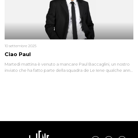
10 settembre 2025
Ciao Paul
Martedì mattina è venuto a mancare Paul Baccaglini, un nostro
inviato che ha fatto parte della squadra de Le Iene qualche anno
fa. Abbracciamo forte tutta la sua famiglia.