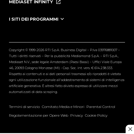
MEDIASET INFINITY
Le Iene Presentano Inside
Puntate Ieneyeh
Tutti i servizi
I SITI DEI PROGRAMMI
Le Iene
Grande Fratello
Segnalazioni
L'Isola dei Famosi
Pubblico
Striscia la Notizia
Maria De Filippi
Copyright © 1999-2026 RTI S.p.A. Business Digital – P.Iva 03976881007 –
Verissimo
Tutti i diritti riservati – Per la pubblicità Mediamond S.p.A. – RTI S.p.A.,
Mediaset N.V., sede legale Amsterdam (Paesi Bassi) – Uffici Viale Europa
46, 20093 Cologno Monzese (MI) - Cap. Soc. int. vers. € 614.238.333.
Rispetto ai contenuti e ai dati personali trasmessi e/o riprodotti è vietata
ogni utilizzazione funzionale all'addestramento di sistemi di intelligenza
artificiale generativa. È altresì fatto divieto espresso di utilizzare mezzi
automatizzati di data scraping.
Termini di servizio
Comitato Media e Minori
Parental Control
Regolamentazione per Opere Web
Privacy
Cookie Policy