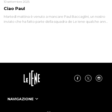
10 settembre 2025
Ciao Paul
Martedì mattina è venuto a mancare Paul Baccaglini, un nostro
inviato che ha fatto parte della squadra de Le Iene qualche anno
fa. Abbracciamo forte tutta la sua famiglia.
NAVIGAZIONE
Home
Puntate