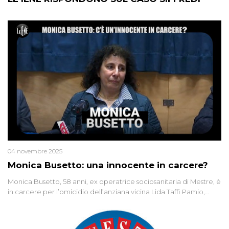
04 novembre 2025
Monica Busetto: una innocente in carcere?
Monica Busetto, 58 anni, ex operatrice sociosanitaria di Mestre, è
in carcere per l’omicidio dell’anziana vicina Lida Taffi Pamio,
uccisa nel 2012. Condannata a 25 anni per una traccia di Dna
minuscola su una collanina, Monica si proclama innocente. Nel
2015 un’altra donna confessa lo stesso delitto, poi ritratta. Due