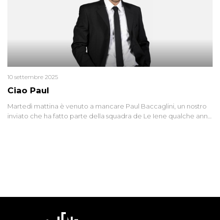
10 settembre 2025
Ciao Paul
Martedì mattina è venuto a mancare Paul Baccaglini, un nostro
inviato che ha fatto parte della squadra de Le Iene qualche anno
fa. Abbracciamo forte tutta la sua famiglia.