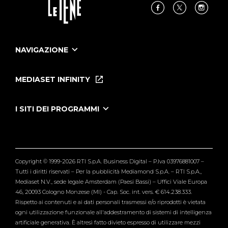
NAVIGAZIONE
Home
Puntate
MEDIASET INFINITY
Le Iene Presentano Inside
Puntate Ieneyeh
Tutti i servizi
I SITI DEI PROGRAMMI
Le Iene
Grande Fratello
Segnalazioni
L'Isola dei Famosi
Pubblico
Striscia la Notizia
Maria De Filippi
Copyright © 1999-2026 RTI S.p.A. Business Digital – P.Iva 03976881007 –
Verissimo
Tutti i diritti riservati – Per la pubblicità Mediamond S.p.A. – RTI S.p.A.,
Mediaset N.V., sede legale Amsterdam (Paesi Bassi) – Uffici Viale Europa
46, 20093 Cologno Monzese (MI) - Cap. Soc. int. vers. € 614.238.333.
Rispetto ai contenuti e ai dati personali trasmessi e/o riprodotti è vietata
ogni utilizzazione funzionale all'addestramento di sistemi di intelligenza
artificiale generativa. È altresì fatto divieto espresso di utilizzare mezzi