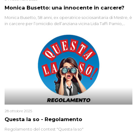
Monica Busetto: una innocente in carcere?
Monica Busetto, 58 anni, ex operatrice sociosanitaria di Mestre, è
in carcere per l’omicidio dell’anziana vicina Lida Taffi Pamio,
uccisa nel 2012. Condannata a 25 anni per una traccia di Dna
minuscola su una collanina, Monica si proclama innocente. Nel
2015 un’altra donna confessa lo stesso delitto, poi ritratta. Due
colpevoli per un solo omicidio: errore giudiziario o giustizia
cieca?
28 ottobre 2025
Questa la so - Regolamento
Regolamento del contest "Questa la so"