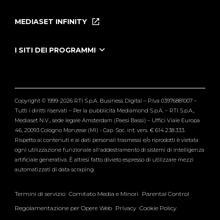
Home
Puntate
MEDIASET INFINITY
Le Iene Presentano Inside
Puntate Ieneyeh
Tutti i servizi
I SITI DEI PROGRAMMI
Le Iene
Grande Fratello
Segnalazioni
L'Isola dei Famosi
Pubblico
Striscia la Notizia
Maria De Filippi
Copyright © 1999-2026 RTI S.p.A. Business Digital – P.Iva 03976881007 –
Verissimo
Tutti i diritti riservati – Per la pubblicità Mediamond S.p.A. – RTI S.p.A.,
Mediaset N.V., sede legale Amsterdam (Paesi Bassi) – Uffici Viale Europa
46, 20093 Cologno Monzese (MI) - Cap. Soc. int. vers. € 614.238.333.
Rispetto ai contenuti e ai dati personali trasmessi e/o riprodotti è vietata
ogni utilizzazione funzionale all'addestramento di sistemi di intelligenza
artificiale generativa. È altresì fatto divieto espresso di utilizzare mezzi
automatizzati di data scraping.
Termini di servizio
Comitato Media e Minori
Parental Control
Regolamentazione per Opere Web
Privacy
Cookie Policy