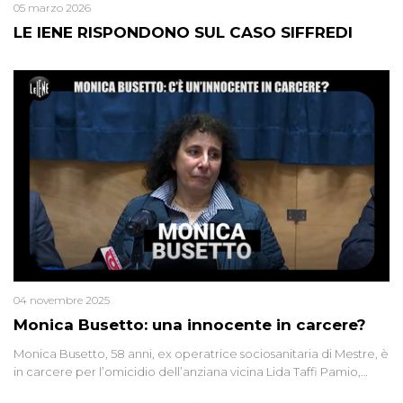
05 marzo 2026
LE IENE RISPONDONO SUL CASO SIFFREDI
04 novembre 2025
Monica Busetto: una innocente in carcere?
Monica Busetto, 58 anni, ex operatrice sociosanitaria di Mestre, è
in carcere per l’omicidio dell’anziana vicina Lida Taffi Pamio,
uccisa nel 2012. Condannata a 25 anni per una traccia di Dna