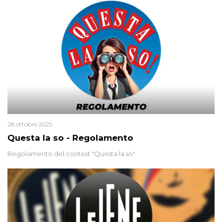
minuscola su una collanina, Monica si proclama innocente. Nel
2015 un’altra donna confessa lo stesso delitto, poi ritratta. Due
colpevoli per un solo omicidio: errore giudiziario o giustizia
cieca?
28 ottobre 2025
Questa la so - Regolamento
Regolamento del contest "Questa la so"