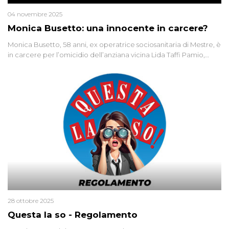
04 novembre 2025
Monica Busetto: una innocente in carcere?
Monica Busetto, 58 anni, ex operatrice sociosanitaria di Mestre, è
in carcere per l’omicidio dell’anziana vicina Lida Taffi Pamio,
uccisa nel 2012. Condannata a 25 anni per una traccia di Dna
minuscola su una collanina, Monica si proclama innocente. Nel
2015 un’altra donna confessa lo stesso delitto, poi ritratta. Due
colpevoli per un solo omicidio: errore giudiziario o giustizia
cieca?
28 ottobre 2025
Questa la so - Regolamento