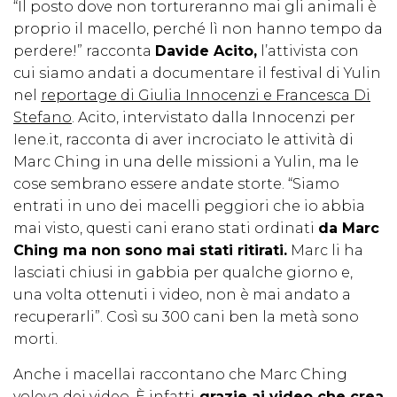
“Il posto dove non tortureranno mai gli animali è
proprio il macello, perché lì non hanno tempo da
perdere!” racconta
Davide Acito,
l’attivista con
cui siamo andati a documentare il festival di Yulin
nel
reportage di Giulia Innocenzi e Francesca Di
Stefano
. Acito, intervistato dalla Innocenzi per
Iene.it, racconta di aver incrociato le attività di
Marc Ching in una delle missioni a Yulin, ma le
cose sembrano essere andate storte. “Siamo
entrati in uno dei macelli peggiori che io abbia
mai visto, questi cani erano stati ordinati
da Marc
Ching ma non sono mai stati ritirati.
Marc li ha
lasciati chiusi in gabbia per qualche giorno e,
una volta ottenuti i video, non è mai andato a
recuperarli”. Così su 300 cani ben la metà sono
morti.
Anche i macellai raccontano che Marc Ching
voleva dei video. È infatti
grazie ai video che crea