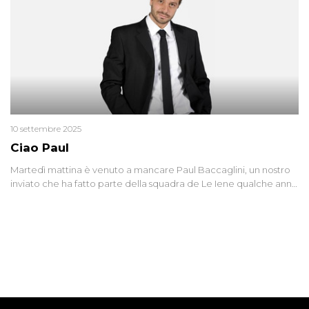
10 settembre 2025
Ciao Paul
Martedì mattina è venuto a mancare Paul Baccaglini, un nostro
inviato che ha fatto parte della squadra de Le Iene qualche anno
fa. Abbracciamo forte tutta la sua famiglia.