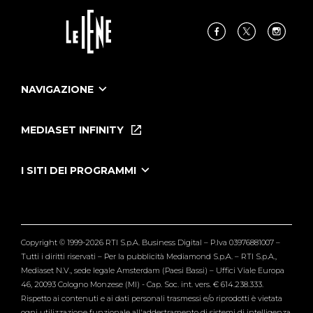
NAVIGAZIONE
Home
Puntate
MEDIASET INFINITY
Le Iene Presentano Inside
Puntate Ieneyeh
Tutti i servizi
I SITI DEI PROGRAMMI
Le Iene
Grande Fratello
Segnalazioni
L'Isola dei Famosi
Pubblico
Striscia la Notizia
Maria De Filippi
Copyright © 1999-2026 RTI S.p.A. Business Digital – P.Iva 03976881007 –
Verissimo
Tutti i diritti riservati – Per la pubblicità Mediamond S.p.A. – RTI S.p.A.,
Mediaset N.V., sede legale Amsterdam (Paesi Bassi) – Uffici Viale Europa
46, 20093 Cologno Monzese (MI) - Cap. Soc. int. vers. € 614.238.333.
Rispetto ai contenuti e ai dati personali trasmessi e/o riprodotti è vietata
ogni utilizzazione funzionale all'addestramento di sistemi di intelligenza