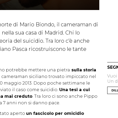
morte di Mario Biondo, il cameraman di
nella sua casa di Madrid. Chi lo
oria del suicidio. Tra loro c’è anche
tiano Pasca ricostruiscono le tante
SEG
lermo potrebbe mettere una pietra
sulla storia
Vuoi
 il cameraman siciliano trovato impiccato nel
Un di
l 30 maggio 2013. Dopo poche settimane le
iato il caso come suicidio.
Una tesi a cui
DIL
ha mai creduto
. Tra loro ci sono anche Pippo
 da 7 anni non si danno pace.
 stato aperto
un fascicolo per omicidio