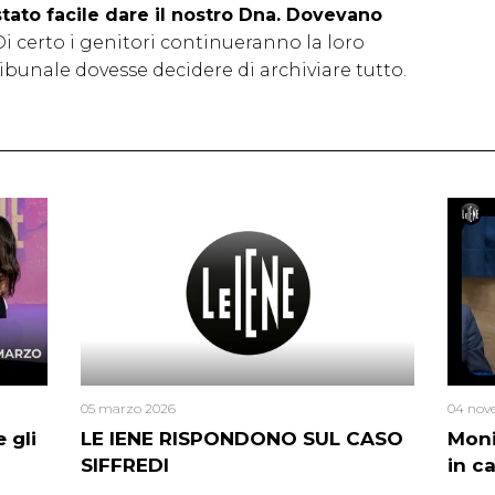
tato facile dare il nostro Dna. Dovevano
 Di certo i genitori continueranno la loro
ribunale dovesse decidere di archiviare tutto.
05 marzo 2026
04 nov
 gli
LE IENE RISPONDONO SUL CASO
Moni
SIFFREDI
in c