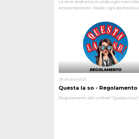
Le Iene andranno in onda ogni mercoled
Iene presentano: Inside ogni domenica 
prima serata, su Italia1
28 ottobre 2025
Questa la so - Regolamento
Regolamento del contest "Questa la so"