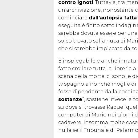
contro ignoti
. Tuttavia, tra me
un’archiviazione, nonostante c
cominciare
dall’autopsia fatt
eseguita è finito sotto indagin
sarebbe dovuta essere per una
solco trovato sulla nuca di Ma
che si sarebbe impiccata da so
È inspiegabile e anche innatu
fatto crollare tutta la libreria 
scena della morte, ci sono le di
tv spagnola nonché moglie di M
fosse dipendente dalla cocaina.
sostanze
”, sostiene invece la 
su dove si trovasse Raquel quel
computer di Mario nei giorni d
cadavere. Insomma molte cose n
nulla se il Tribunale di Palermo