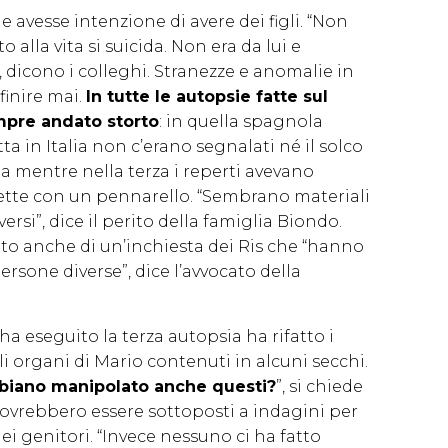
 avesse intenzione di avere dei figli. “Non
 alla vita si suicida. Non era da lui e
 dicono i colleghi. Stranezze e anomalie in
inire mai.
In tutte le autopsie fatte sul
mpre andato storto
: in quella spagnola
tta in Italia non c’erano segnalati né il solco
ta mentre nella terza i reperti avevano
ette con un pennarello. “Sembrano materiali
ersi”, dice il perito della famiglia Biondo.
to anche di un’inchiesta dei Ris che “hanno
ersone diverse”, dice l’avvocato della
ha eseguito la terza autopsia ha rifatto i
organi di Mario contenuti in alcuni secchi.
bbiano manipolato anche questi?
”, si chiede
dovrebbero essere sottoposti a indagini per
ei genitori. “Invece nessuno ci ha fatto