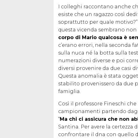
I colleghi raccontano anche che
esiste che un ragazzo così dedito
soprattutto per quale motivo?”,
questa vicenda sembrano non f
corpo di Mario qualcosa è se
c’erano errori, nella seconda fa
sulla nuca né la botta sulla tes
numerazioni diverse e poi corr
diversi provenire da due casi div
Questa anomalia è stata ogget
stabilito provenissero da due p
famiglia.
Così il professore Fineschi che 
campionamenti partendo dagli 
“
Ma chi ci assicura che non a
Santina. Per avere la certezza 
confrontare il dna con quello d