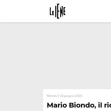
News |
23 giugno 2020
Mario Biondo, il r