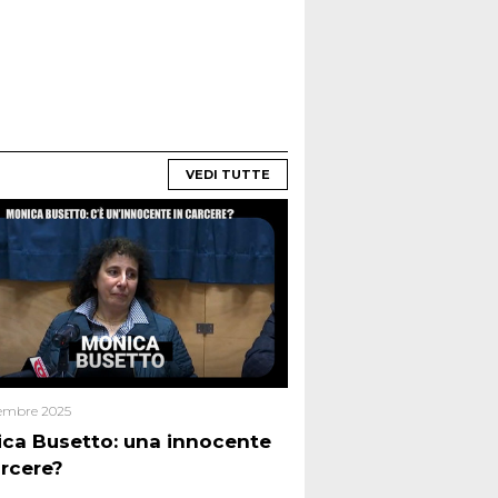
VEDI TUTTE
embre 2025
ca Busetto: una innocente
arcere?