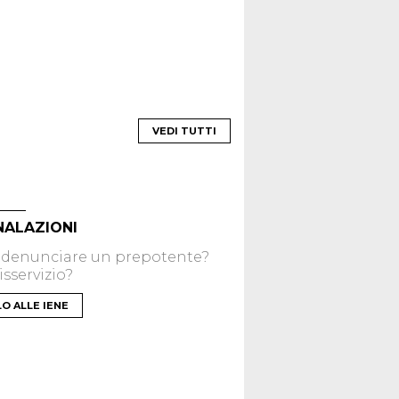
VEDI TUTTI
NALAZIONI
 denunciare un prepotente?
sservizio?
LO ALLE IENE