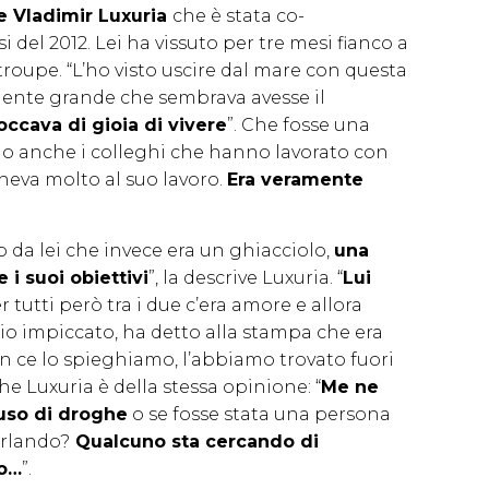
e Vladimir Luxuria
che è stata co-
i del 2012. Lei ha vissuto per tre mesi fianco a
troupe. “L’ho visto uscire dal mare con questa
ente grande che sembrava avesse il
occava di gioia di vivere
”. Che fosse una
no anche i colleghi che hanno lavorato con
teneva molto al suo lavoro.
Era veramente
 da lei che invece era un ghiacciolo,
una
i suoi obiettivi
”, la descrive Luxuria. “
Lui
er tutti però tra i due c’era amore e allora
io impiccato, ha detto alla stampa che era
 ce lo spieghiamo, l’abbiamo trovato fuori
he Luxuria è della stessa opinione: “
Me ne
 uso di droghe
o se fosse stata una persona
arlando?
Qualcuno sta cercando di
io…
”.