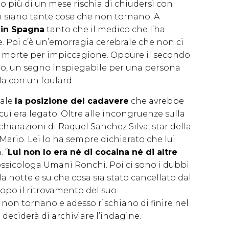
no più di un mese rischia di chiudersi con
i siano tante cose che non tornano. A
a in Spagna
tanto che il medico che l’ha
e. Poi c’è un’emorragia cerebrale che non ci
 morte per impiccagione. Oppure il secondo
rio, un segno inspiegabile per una persona
la con un foulard.
rale
la posizione del cadavere
che avrebbe
a cui era legato. Oltre alle incongruenze sulla
chiarazioni di Raquel Sanchez Silva, star della
ario. Lei lo ha sempre dichiarato che lui
 “
Lui non lo era né di cocaina né di altre
tossicologa Umani Ronchi. Poi ci sono i dubbi
la notte e su che cosa sia stato cancellato dal
opo il ritrovamento del suo
on tornano e adesso rischiano di finire nel
 deciderà di archiviare l’indagine.