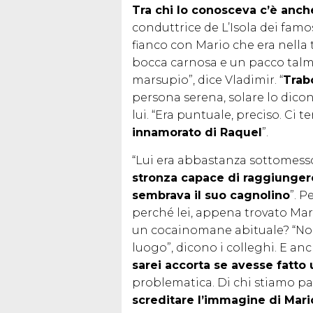
Tra chi lo conosceva c’è anch
conduttrice de L’Isola dei famos
fianco con Mario che era nella 
bocca carnosa e un pacco talm
marsupio”, dice Vladimir. “
Trab
persona serena, solare lo dico
lui. “Era puntuale, preciso. Ci 
innamorato di Raquel
”.
“Lui era abbastanza sottomesso
stronza capace di raggiungere 
sembrava il suo cagnolino
”. P
perché lei, appena trovato Mar
un cocainomane abituale? “Non
luogo”, dicono i colleghi. E anc
sarei accorta se avesse fatto
problematica. Di chi stiamo p
screditare l’immagine di Mar