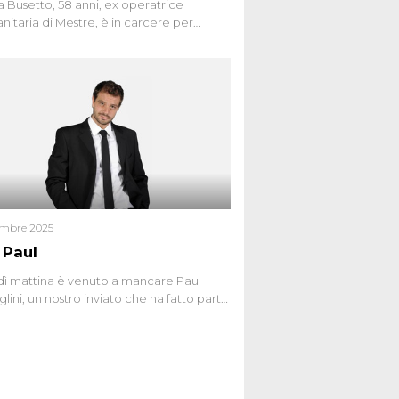
 Busetto, 58 anni, ex operatrice
anitaria di Mestre, è in carcere per
dio dell’anziana vicina Lida Taffi Pamio,
 nel 2012. Condannata a 25 anni per una
a di Dna minuscola su una collanina,
 si proclama innocente. Nel 2015
a donna confessa lo stesso delitto, poi
ta. Due colpevoli per un solo omicidio:
giudiziario o giustizia cieca?
embre 2025
 Paul
ì mattina è venuto a mancare Paul
lini, un nostro inviato che ha fatto parte
squadra de Le Iene qualche anno
bracciamo forte tutta la sua famiglia.