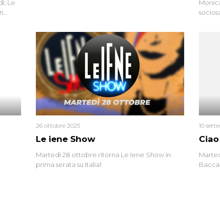
ì; Le
Monica
in
socios
l’omici
uccisa
tracci
Monica
un’altr
ritrat
errore 
26 ottobre 2025
10 sett
Le iene Show
Ciao
Martedì 28 ottobre ritorna Le Iene Show in
Marted
prima serata su Italia1
Baccag
della 
fa. Ab