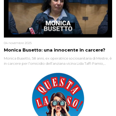
04 novembre 2025
Monica Busetto: una innocente in carcere?
Monica Busetto, 58 anni, ex operatrice sociosanitaria di Mestre, è
in carcere per l’omicidio dell’anziana vicina Lida Taffi Pamio,
uccisa nel 2012. Condannata a 25 anni per una traccia di Dna
minuscola su una collanina, Monica si proclama innocente. Nel
2015 un’altra donna confessa lo stesso delitto, poi ritratta. Due
colpevoli per un solo omicidio: errore giudiziario o giustizia
cieca?