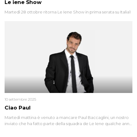
Le iene Show
Martedì 28 ottobre ritorna Le Iene Show in prima serata su Italia1
10 settembre 2025
Ciao Paul
Martedì mattina è venuto a mancare Paul Baccaglini, un nostro
inviato che ha fatto parte della squadra de Le Iene qualche anno
fa. Abbracciamo forte tutta la sua famiglia.