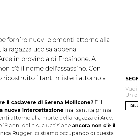
e fornire nuovi elementi attorno alla
 la ragazza uccisa appena
rce in provincia di Frosinone. A
non c’è il nome dell’assassino. Con
icostruito i tanti misteri attorno a
SEG
Vuoi
Un di
re il cadavere di Serena Mollicone?
È il
DIL
a nuova intercettazione
mai sentita prima
ti attorno alla morte della ragazza di Arce,
o 19 anni dalla sua uccisione
ancora non c’è il
onica Ruggeri ci stiamo occupando di questa