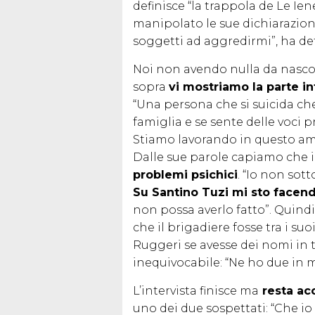
definisce “la trappola de Le Ien
manipolato le sue dichiarazion
soggetti ad aggredirmi”, ha det
Noi non avendo nulla da nascon
sopra
vi mostriamo la parte in
“Una persona che si suicida ch
famiglia e se sente delle voci 
Stiamo lavorando in questo ambi
Dalle sue parole capiamo che i
problemi psichici
. “Io non sott
Su Santino Tuzi mi sto face
non possa averlo fatto”. Qui
che il brigadiere fosse tra i su
Ruggeri se avesse dei nomi in t
inequivocabile: “Ne ho due in 
L’intervista finisce ma
resta ac
uno dei due sospettati: “Che i