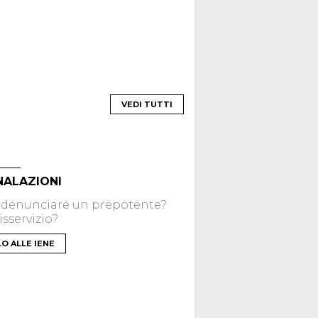
VEDI TUTTI
NALAZIONI
 denunciare un prepotente?
sservizio?
LO ALLE IENE