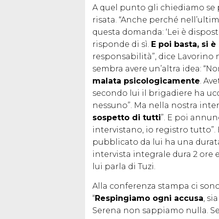
A quel punto gli chiediamo se 
risata. “Anche perché nell’ulti
questa domanda: ‘Lei è disposto 
risponde di sì.
E poi basta, si è
responsabilità”, dice Lavorino 
sembra avere un’altra idea: “N
malata psicologicamente
. Av
secondo lui il brigadiere ha ucc
nessuno”. Ma nella nostra inter
sospetto di tutti
”. E poi annun
intervistano, io registro tutto”
pubblicato da lui ha una durat
intervista integrale dura 2 ore 
lui parla di Tuzi.
Alla conferenza stampa ci son
“
Respingiamo ogni accusa
, s
Serena non sappiamo nulla. Se