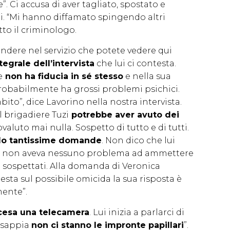
e”. Ci accusa di aver tagliato, spostato e
i. “Mi hanno diffamato spingendo altri
to il criminologo.
dere nel servizio che potete vedere qui
tegrale dell’intervista
che lui ci contesta.
e
non ha fiducia in sé stesso
e nella sua
probabilmente ha grossi problemi psichici.
to”, dice Lavorino nella nostra intervista.
l brigadiere Tuzi
potrebbe aver avuto dei
ovaluto mai nulla. Sospetto di tutto e di tutti.
ndo tantissime domande
. Non dico che lui
ndi non aveva nessuno problema ad ammettere
oi sospettati. Alla domanda di Veronica
esta sul possibile omicida la sua risposta è
mente”.
cesa una telecamera
. Lui inizia a parlarci di
o sappia
non ci stanno le impronte papillari
”.