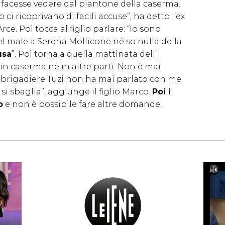
i facesse vedere dal piantone della caserma.
ci ricoprivano di facili accuse”, ha detto l’ex
e. Poi tocca al figlio parlare: “Io sono
l male a Serena Mollicone né so nulla della
usa
”. Poi torna a quella mattinata dell’1
 in caserma né in altre parti. Non è mai
l brigadiere Tuzi non ha mai parlato con me.
i sbaglia”, aggiunge il figlio Marco.
Poi i
o
e non è possibile fare altre domande.