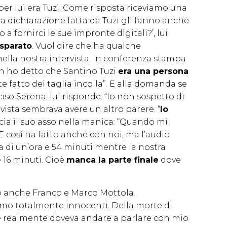
per lui era Tuzi. Come risposta riceviamo una
ma dichiarazione fatta da Tuzi gli fanno anche
a fornirci le sue impronte digitali?’, lui
 sparato
. Vuol dire che ha qualche
nella nostra intervista. In conferenza stampa
on ho detto che Santino Tuzi
era una persona
ete fatto dei taglia incolla”. E alla domanda se
iso Serena, lui risponde: “Io non sospetto di
vista sembrava avere un altro parere: “
Io
cia il suo asso nella manica: “Quando mi
. E così ha fatto anche con noi, ma l’audio
a di un’ora e 54 minuti mentre la nostra
e 16 minuti. Cioè
manca la parte finale
dove
o anche Franco e Marco Mottola.
iamo totalmente innocenti. Della morte di
 realmente doveva andare a parlare con mio