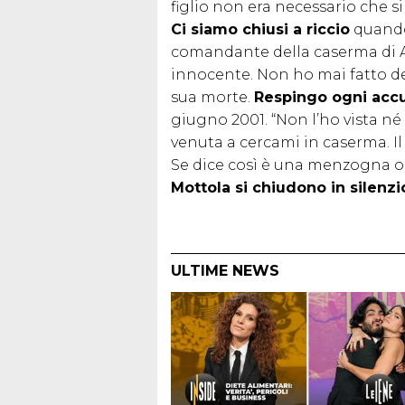
figlio non era necessario che s
Ci siamo chiusi a riccio
quando 
comandante della caserma di Arc
innocente. Non ho mai fatto de
sua morte.
Respingo ogni acc
giugno 2001. “Non l’ho vista né
venuta a cercami in caserma. I
Se dice così è una menzogna o s
Mottola si chiudono in silenzi
ULTIME NEWS