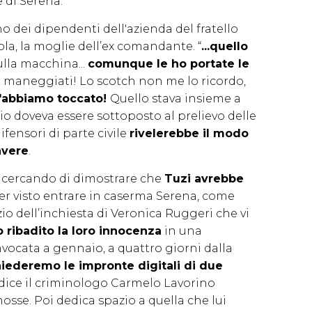
e di Serena.
o dei dipendenti dell'azienda del fratello
la, la moglie dell’ex comandante. “
...quello
lla macchina...
comunque le ho portate le
o maneggiati! Lo scotch non me lo ricordo,
'abbiamo toccato!
Quello stava insieme a
raio doveva essere sottoposto al prelievo delle
fensori di parte civile
rivelerebbe il modo
avere
.
ta cercando di dimostrare che
Tuzi avrebbe
er visto entrare in caserma Serena, come
zio dell’inchiesta di Veronica Ruggeri che vi
 ribadito la loro innocenza
in una
ocata a gennaio, a quattro giorni dalla
iederemo le impronte digitali di due
, dice il criminologo Carmelo Lavorino
sse. Poi dedica spazio a quella che lui