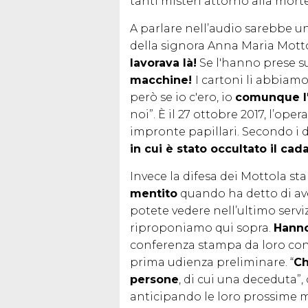
tanti misteri attorno alla mort
A parlare nell’audio sarebbe un
della signora Anna Maria Motto
lavorava là!
Se l'hanno prese su
macchine!
I cartoni li abbiam
però se io c'ero, io
comunque l
noi”. È il 27 ottobre 2017, l’ope
impronte papillari. Secondo i di
in cui è stato occultato il cad
Invece la difesa dei Mottola s
mentito
quando ha detto di av
potete vedere nell’ultimo servi
riproponiamo qui sopra.
Hanno
conferenza stampa da loro conv
prima udienza preliminare. “
Ch
persone
, di cui una deceduta”
anticipando le loro prossime mo