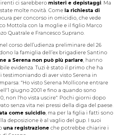
uirenti ci sarebbero
misteri e depistaggi
. Ma
 state molte novità. Come
la richiesta di
ocura per concorso in omicidio, che vede
o Mottola con la moglie e il figlio Marco
nzo Quatrale e Francesco Suprano.
el corso dell’udienza preliminare del 26
ndono la famiglia dell’ex brigadiere Santino
me a Serena non può più parlare
, hanno
le evidenza. Tuzi è stato il primo che ha
i testimoniando di aver visto Serena in
omparsa: "Ho visto Serena Mollicone entrare
dell'1 giugno 2001 e fino a quando sono
30, non l'ho vista uscire". Pochi giorni dopo
ato senza vita nei pressi della diga del paese.
ata come suicidio
, ma per la figlia i fatti sono
a deposizione è al vaglio del gup. I suoi
ip
una registrazione
che potrebbe chiarire i