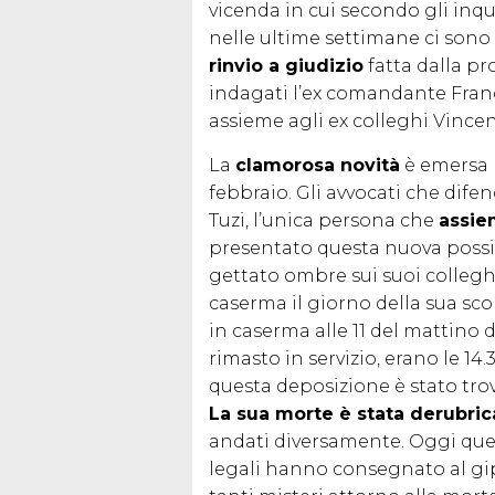
vicenda in cui secondo gli inq
nelle ultime settimane ci sono
rinvio a giudizio
fatta dalla pr
indagati l’ex comandante Franc
assieme agli ex colleghi Vince
La
clamorosa novità
è emersa n
febbraio. Gli avvocati che dife
Tuzi, l’unica persona che
assie
presentato questa nuova possibi
gettato ombre sui suoi collegh
caserma il giorno della sua sc
in caserma alle 11 del mattino 
rimasto in servizio, erano le 14.
questa deposizione è stato trov
La sua morte è stata derubric
andati diversamente. Oggi quell
legali hanno consegnato al g