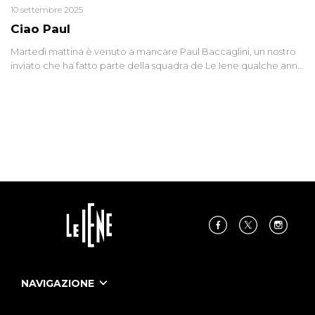
10 settembre 2025
Ciao Paul
Martedì mattina è venuto a mancare Paul Baccaglini, un nostro
inviato che ha fatto parte della squadra de Le Iene qualche anno
fa. Abbracciamo forte tutta la sua famiglia.
NAVIGAZIONE
Home