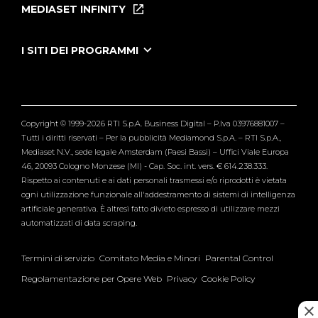
Puntate
MEDIASET INFINITY
Le Iene Presentano Inside
Puntate Ieneyeh
Tutti i servizi
I SITI DEI PROGRAMMI
Le Iene
Grande Fratello
Segnalazioni
L'Isola dei Famosi
Pubblico
Striscia la Notizia
Maria De Filippi
Copyright © 1999-2026 RTI S.p.A. Business Digital – P.Iva 03976881007 –
Verissimo
Tutti i diritti riservati – Per la pubblicità Mediamond S.p.A. – RTI S.p.A.,
Mediaset N.V., sede legale Amsterdam (Paesi Bassi) – Uffici Viale Europa
46, 20093 Cologno Monzese (MI) - Cap. Soc. int. vers. € 614.238.333.
Rispetto ai contenuti e ai dati personali trasmessi e/o riprodotti è vietata
ogni utilizzazione funzionale all'addestramento di sistemi di intelligenza
artificiale generativa. È altresì fatto divieto espresso di utilizzare mezzi
automatizzati di data scraping.
Termini di servizio
Comitato Media e Minori
Parental Control
Regolamentazione per Opere Web
Privacy
Cookie Policy