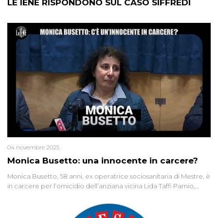
LE IENE RISPONDONO SUL CASO SIFFREDI
04 novembre 2025
Monica Busetto: una innocente in carcere?
Monica Busetto, 58 anni, ex operatrice sociosanitaria di Mestre, è
in carcere per l’omicidio dell’anziana vicina Lida Taffi Pamio,
uccisa nel 2012. Condannata a 25 anni per una traccia di Dna
minuscola su una collanina, Monica si proclama innocente. Nel
2015 un’altra donna confessa lo stesso delitto, poi ritratta. Due