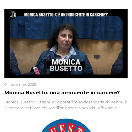
04 novembre 2025
Monica Busetto: una innocente in carcere?
Monica Busetto, 58 anni, ex operatrice sociosanitaria di Mestre, è
in carcere per l’omicidio dell’anziana vicina Lida Taffi Pamio,
uccisa nel 2012. Condannata a 25 anni per una traccia di Dna
minuscola su una collanina, Monica si proclama innocente. Nel
2015 un’altra donna confessa lo stesso delitto, poi ritratta. Due
colpevoli per un solo omicidio: errore giudiziario o giustizia