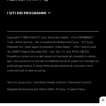
Le Iene Presentano Inside
Puntate Ieneyeh
Tutti i servizi
I SITI DEI PROGRAMMI
Le Iene
Grande Fratello
Segnalazioni
L'Isola dei Famosi
Pubblico
Striscia la Notizia
Maria De Filippi
Copyright © 1999-2026 RTI S.p.A. Business Digital – P.Iva 03976881007 –
Verissimo
Tutti i diritti riservati – Per la pubblicità Mediamond S.p.A. – RTI S.p.A.,
Mediaset N.V., sede legale Amsterdam (Paesi Bassi) – Uffici Viale Europa
46, 20093 Cologno Monzese (MI) - Cap. Soc. int. vers. € 614.238.333.
Rispetto ai contenuti e ai dati personali trasmessi e/o riprodotti è vietata
ogni utilizzazione funzionale all'addestramento di sistemi di intelligenza
artificiale generativa. È altresì fatto divieto espresso di utilizzare mezzi
automatizzati di data scraping.
Termini di servizio
Comitato Media e Minori
Parental Control
Regolamentazione per Opere Web
Privacy
Cookie Policy