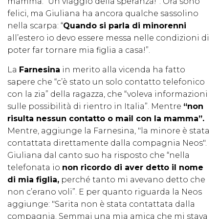
mamma. “Un viaggio della speranza!”. Ora sono
felici, ma Giuliana ha ancora qualche sassolino
nella scarpa: “
Quando si parla di minorenni
all’estero io devo essere messa nelle condizioni di
poter far tornare mia figlia a casa!”.
La
Farnesina
in merito alla vicenda ha fatto
sapere che “c’è stato un solo contatto telefonico
con la zia” della ragazza, che “voleva informazioni
sulle possibilità di rientro in Italia”. Mentre
“non
risulta nessun contatto o mail con la mamma”.
Mentre, aggiunge la Farnesina, "la minore è stata
contattata direttamente dalla compagnia Neos".
Giuliana dal canto suo ha risposto che “nella
telefonata io
non ricordo di aver detto il nome
di mia figlia,
perché tanto mi avevano detto che
non c’erano voli”. E per quanto riguarda la Neos
aggiunge: "Sarita non è stata contattata dalla
compagnia. Semmai una mia amica che mi stava