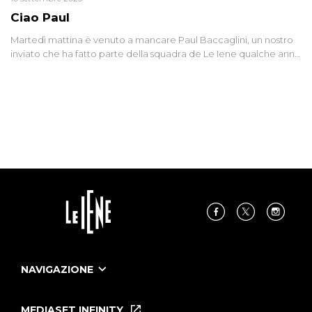
Ciao Paul
Martedì mattina è venuto a mancare Paul Baccaglini, un nostro
inviato che ha fatto parte della squadra de Le Iene qualche anno
fa. Abbracciamo forte tutta la sua famiglia.
NAVIGAZIONE
Home
Puntate
MEDIASET INFINITY