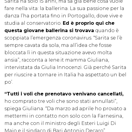
Sarita ha solo 15 anni, ma sa già bene cosa vuole
fare nella vita: la ballerina. La sua passione per la
danza l’ha portata fino in Portogallo, dove vive e
studia al conservatorio.
Ed è proprio qui che
questa giovane ballerina si trovava
quando è
scoppiata l’emergenza coronavirus. “Sarita se l’è
sempre cavata da sola, ma all’idea che fosse
bloccata lì in questa situazione avevo molta
ansia”, racconta a Iene.it mamma Giuliana,
intervistata da Giulia Innocenzi. Già perché Sarita
per riuscire a tornare in Italia ha aspettato un bel
po’.
“Tutti i voli che prenotavo venivano cancellati,
ho comprato tre voli che sono stati annullati”,
spiega Giuliana. “Da marzo ad aprile ho provato a
mettermi in contatto non solo con la Farnesina,
ma anche con il ministro degli Esteri Luigi Di
Maio e il sindaco di Bari Antonio Decaro”.