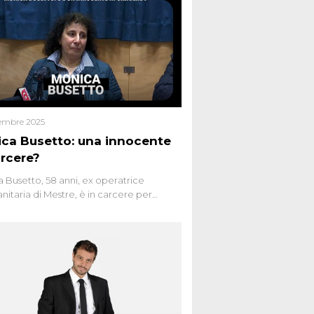
embre 2025
ca Busetto: una innocente
arcere?
 Busetto, 58 anni, ex operatrice
anitaria di Mestre, è in carcere per
dio dell’anziana vicina Lida Taffi Pamio,
 nel 2012. Condannata a 25 anni per una
a di Dna minuscola su una collanina,
 si proclama innocente. Nel 2015
a donna confessa lo stesso delitto, poi
ta. Due colpevoli per un solo omicidio:
giudiziario o giustizia cieca?