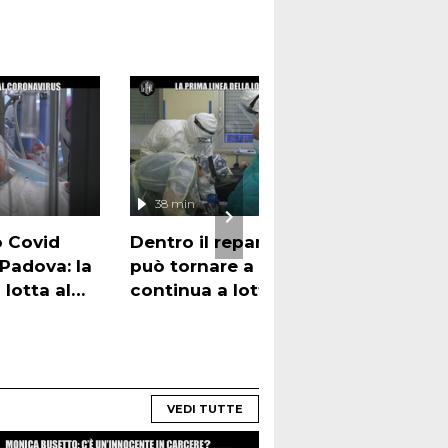
38 min
22
o Covid
Dentro il reparto Covid: chi
La p
 Padova: la
può tornare a casa e chi
Covi
 lotta al
continua a lottare
chi 
VEDI TUTTE