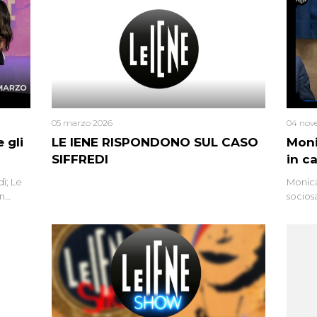
05 marzo 2026
04 nov
 gli
LE IENE RISPONDONO SUL CASO
Moni
SIFFREDI
in c
ì; Le
Monica
in
socios
l’omici
uccisa
tracci
Monica
un’altr
ritrat
errore 