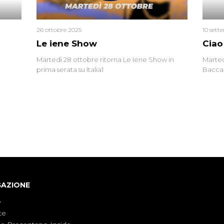
26 ottobre 2025
10 sett
Le iene Show
Ciao
Martedì 28 ottobre ritorna Le Iene Show in
Marted
prima serata su Italia1
Baccag
della 
fa. Ab
GAZIONE
e
te