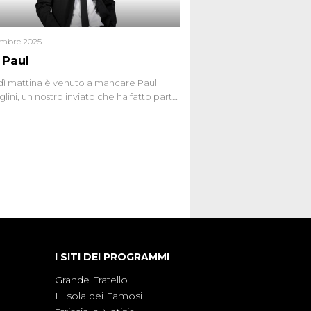
embre 2025
 Paul
ì mattina è venuto a mancare Paul
lini, un nostro inviato che ha fatto parte
squadra de Le Iene qualche anno
bracciamo forte tutta la sua famiglia.
I SITI DEI PROGRAMMI
Grande Fratello
L'Isola dei Famosi