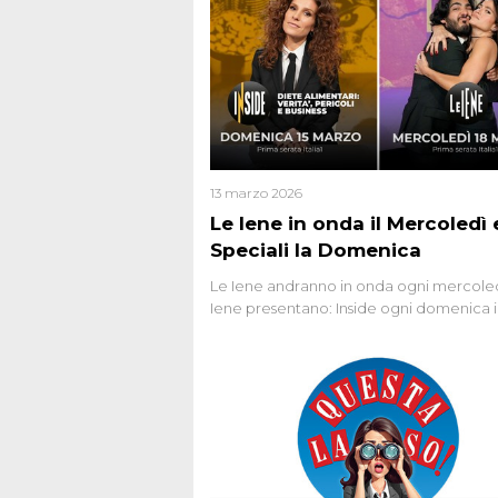
13 marzo 2026
Le Iene in onda il Mercoledì e
Speciali la Domenica
Le Iene andranno in onda ogni mercoled
Iene presentano: Inside ogni domenica 
prima serata, su Italia1