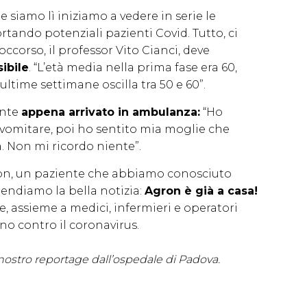
amo lì iniziamo a vedere in serie le
tando potenziali pazienti Covid. Tutto, ci
ccorso, il professor Vito Cianci, deve
ibile
. “L’età media nella prima fase era 60,
e ultime settimane oscilla tra 50 e 60”.
ente
appena arrivato in ambulanza:
“Ho
vomitare, poi ho sentito mia moglie che
. Non mi ricordo niente”.
ron, un paziente che abbiamo conosciuto
rendiamo la bella notizia:
Agron è già a casa!
, assieme a medici, infermieri e operatori
o contro il coronavirus.
el nostro reportage dall’ospedale di Padova.