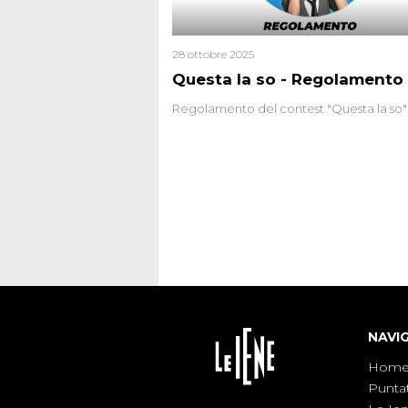
28 ottobre 2025
Questa la so - Regolamento
Regolamento del contest "Questa la so"
NAVI
Hom
Punta