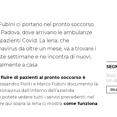
Fubini ci portano nel pronto soccorso
i Padova, dove arrivano le ambulanze
pazienti Covid. La Iena, che
avirus da oltre un mese, va a trovare i
ste settimane e ne incontra di nuovi,
almente a casa
SEG
Vuoi
l
fluire di pazienti al pronto soccorso è
Un di
Alessandro Politi e Marco Fubini documento la
DIL
ronavirus dall’interno dell’azienda
potete vedere tutti i servizi precedenti, nel
re qui sopra la Iena ci mostra
come funziona