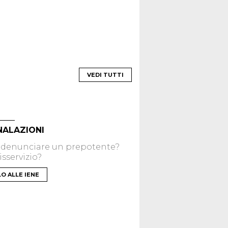
VEDI TUTTI
NALAZIONI
 denunciare un prepotente?
sservizio?
LO ALLE IENE