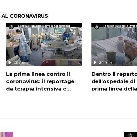
A AL CORONAVIRUS
29 min
24 min
La prima linea contro il
Dentro il repart
coronavirus: il reportage
dell'ospedale di
da terapia intensiva e
prima linea della
subintensiva
coronavirus