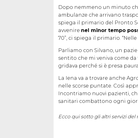
Dopo nemmeno un minuto che si
ambulanze che arrivano traspor
spiega il primario del Pronto So
avvenire
nel minor tempo poss
70”, ci spiega il primario. “Nell
Parliamo con Silvano, un pazi
sentito che mi veniva come da 
gridava perché si è presa paura
La Iena va a trovare anche Ag
nelle scorse puntate. Così app
Incontriamo nuovi pazienti, che
sanitari combattono ogni giorn
Ecco qui sotto gli altri servizi d