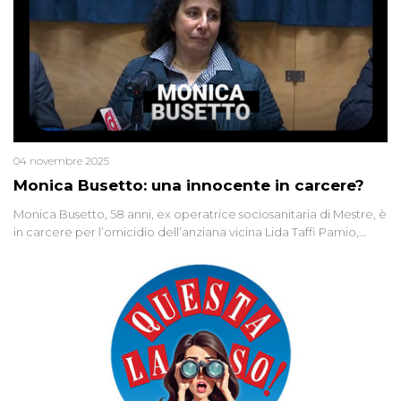
04 novembre 2025
Monica Busetto: una innocente in carcere?
Monica Busetto, 58 anni, ex operatrice sociosanitaria di Mestre, è
in carcere per l’omicidio dell’anziana vicina Lida Taffi Pamio,
uccisa nel 2012. Condannata a 25 anni per una traccia di Dna
minuscola su una collanina, Monica si proclama innocente. Nel
2015 un’altra donna confessa lo stesso delitto, poi ritratta. Due
colpevoli per un solo omicidio: errore giudiziario o giustizia
cieca?