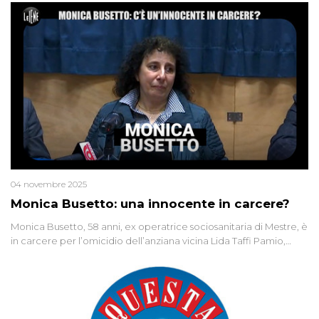
04 novembre 2025
Monica Busetto: una innocente in carcere?
Monica Busetto, 58 anni, ex operatrice sociosanitaria di Mestre, è
in carcere per l’omicidio dell’anziana vicina Lida Taffi Pamio,
uccisa nel 2012. Condannata a 25 anni per una traccia di Dna
minuscola su una collanina, Monica si proclama innocente. Nel
2015 un’altra donna confessa lo stesso delitto, poi ritratta. Due
colpevoli per un solo omicidio: errore giudiziario o giustizia
cieca?