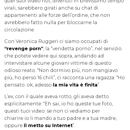
quei suoi video hot, divenuti in brevissimo tempo
virali, sarebbero girati anche su chat di
appartenenti alle forze dell’ordine, che non
avrebbero fatto nulla per bloccarne la
circolazione.
Con Veronica Ruggeri ci siamo occupati di
“revenge porn”
, la “vendetta porno”, nel servizio
che potete vedere qui sopra, andando ad
intervistare alcune giovani vittime di questo
odioso reato. “Non dormivo più, non mangiavo
più, ho perso 16 chili”, ci racconta una ragazza. “Ho
pensato: ok, adesso
la mia vita è finita
”.
L’ex, con il quale aveva rotto, gli aveva detto
esplicitamente: “Eh sai, io ho queste tue foto,
questi tuoi video: se non ci vediamo per
chiarire io li mando a tuo padre e a tua madre,
oppure
li metto su Internet
”.