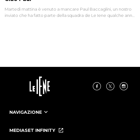
Martedì mattina è venuto a mancare Paul Baccaglini, un nostro
inviato che ha fatto parte della squadra de Le Iene qualche anno
fa. Abbracciamo forte tutta la sua famiglia.
NAVIGAZIONE
Home
Puntate
MEDIASET INFINITY
Le Iene Presentano Inside