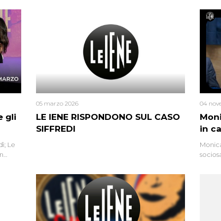
05 marzo 2026
04 nov
 gli
LE IENE RISPONDONO SUL CASO
Moni
SIFFREDI
in c
ì; Le
Monica
in
socios
l’omici
uccisa
tracci
Monica
un’altr
ritrat