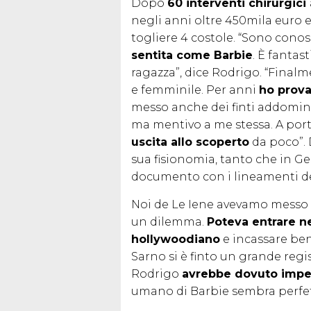
Dopo
60 interventi chirurgici
negli anni oltre 450mila euro e
togliere 4 costole. “Sono con
sentita come Barbie
. È fanta
ragazza”, dice Rodrigo. “Finalm
e femminile. Per anni
ho prova
messo anche dei finti addominal
ma mentivo a me stessa. A por
uscita allo scoperto
da poco”. 
sua fisionomia, tanto che in G
documento con i lineamenti de
Noi de Le Iene avevamo messo R
un dilemma.
Poteva entrare ne
hollywoodiano
e incassare ben 
Sarno si è finto un grande regi
Rodrigo
avrebbe dovuto impe
umano di Barbie sembra perfet