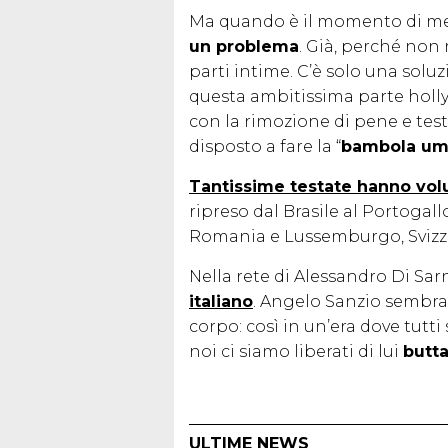
Ma quando è il momento di m
un problema
. Già, perché non 
parti intime. C’è solo una sol
questa ambitissima parte holl
con la rimozione di pene e tes
disposto a fare la “
bambola um
Tantissime testate hanno volu
ripreso dal Brasile al Portogall
Romania e Lussemburgo, Svizz
Nella rete di Alessandro Di Sa
italiano
. Angelo Sanzio sembra 
corpo: così in un’era dove tutti
noi ci siamo liberati di lui
butta
ULTIME NEWS