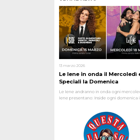
13 marzo 2026
Le Iene in onda il Mercoledì e
Speciali la Domenica
Le Iene andranno in onda ogni mercoled
Iene presentano: Inside ogni domenica 
prima serata, su Italia1