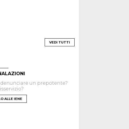
VEDI TUTTI
NALAZIONI
 denunciare un prepotente?
sservizio?
LO ALLE IENE