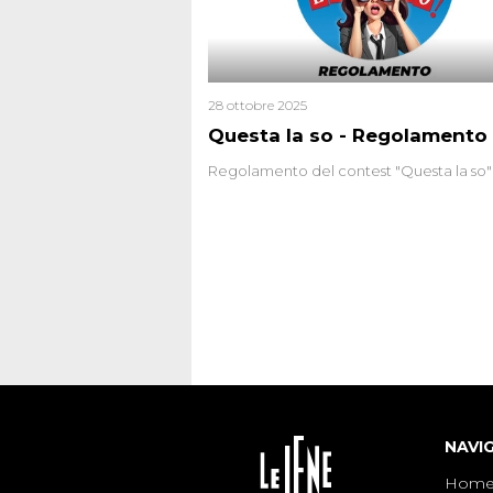
28 ottobre 2025
Questa la so - Regolamento
Regolamento del contest "Questa la so"
NAVI
Hom