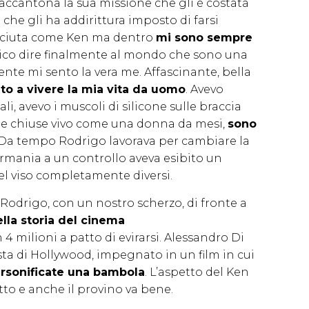
accantona la sua missione che gli è costata
 che gli ha addirittura imposto di farsi
osciuta come Ken ma dentro
mi sono sempre
stico dire finalmente al mondo che sono una
ente mi sento la vera me. Affascinante, bella
to a vivere la mia vita da uomo
. Avevo
i, avevo i muscoli di silicone sulle braccia
te chiuse vivo come una donna da mesi,
sono
Da tempo Rodrigo lavorava per cambiare la
ermania a un controllo aveva esibito un
l viso completamente diversi.
odrigo, con un nostro scherzo, di fronte a
lla storia del cinema
4 milioni a patto di evirarsi. Alessandro Di
sta di Hollywood, impegnato in un film in cui
rsonificate una bambola
. L’aspetto del Ken
to e anche il provino va bene.