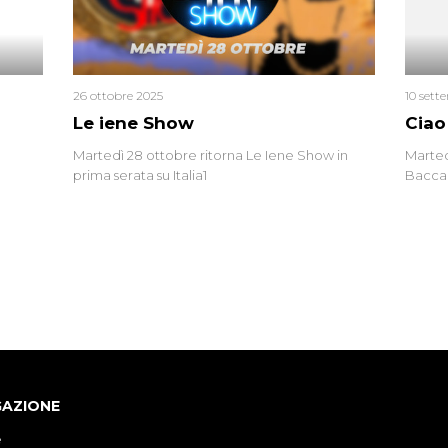
errore 
26 ottobre 2025
10 sett
Le iene Show
Ciao
Martedì 28 ottobre ritorna Le Iene Show in
Marted
prima serata su Italia1
Baccag
della 
fa. Ab
GAZIONE
e