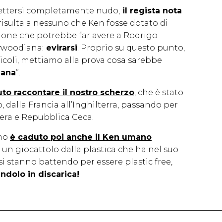
ettersi completamente nudo,
il regista nota
risulta a nessuno che Ken fosse dotato di
uzione che potrebbe far avere a Rodrigo
ywoodiana:
evirarsi
. Proprio su questo punto,
ticoli, mettiamo alla prova cosa sarebbe
ana
”.
to raccontare il nostro scherzo
, che è stato
o, dalla Francia all’Inghilterra, passando per
era e Repubblica Ceca.
rno
è caduto poi anche il Ken umano
un giocattolo dalla plastica che ha nel suo
 si stanno battendo per essere plastic free,
ndolo in discarica!