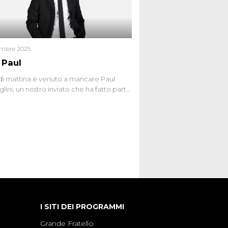
giudiziario o giustizia cieca?
embre 2025
 Paul
ì mattina è venuto a mancare Paul
lini, un nostro inviato che ha fatto parte
squadra de Le Iene qualche anno
bracciamo forte tutta la sua famiglia.
I SITI DEI PROGRAMMI
Grande Fratello