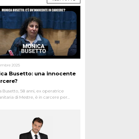
embre 2025
ca Busetto: una innocente
arcere?
 Busetto, 58 anni, ex operatrice
anitaria di Mestre, è in carcere per
dio dell’anziana vicina Lida Taffi Pamio,
 nel 2012. Condannata a 25 anni per una
a di Dna minuscola su una collanina,
 si proclama innocente. Nel 2015
a donna confessa lo stesso delitto, poi
ta. Due colpevoli per un solo omicidio: