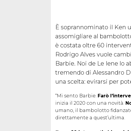
È soprannominato il Ken u
assomigliare al bambolotto 
è costata oltre 60 interven
Rodrigo Alves vuole cambi
Barbie. Noi de Le Iene lo
tremendo di Alessandro Di
una scelta: evirarsi per po
“Mi sento Barbie.
Farò l'inter
inizia il 2020 con una novità.
No
umano, il bambolotto fidanzato
direttamente a quest’ultima.