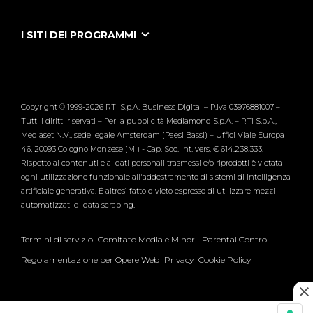
Le Iene Presentano Inside
Puntate Ieneyeh
Tutti i servizi
I SITI DEI PROGRAMMI
Le Iene
Grande Fratello
Segnalazioni
L'Isola dei Famosi
Pubblico
Striscia la Notizia
Maria De Filippi
Copyright © 1999-2026 RTI S.p.A. Business Digital – P.Iva 03976881007 –
Verissimo
Tutti i diritti riservati – Per la pubblicità Mediamond S.p.A. – RTI S.p.A.,
Mediaset N.V., sede legale Amsterdam (Paesi Bassi) – Uffici Viale Europa
46, 20093 Cologno Monzese (MI) - Cap. Soc. int. vers. € 614.238.333.
Rispetto ai contenuti e ai dati personali trasmessi e/o riprodotti è vietata
ogni utilizzazione funzionale all'addestramento di sistemi di intelligenza
artificiale generativa. È altresì fatto divieto espresso di utilizzare mezzi
automatizzati di data scraping.
Termini di servizio
Comitato Media e Minori
Parental Control
Regolamentazione per Opere Web
Privacy
Cookie Policy