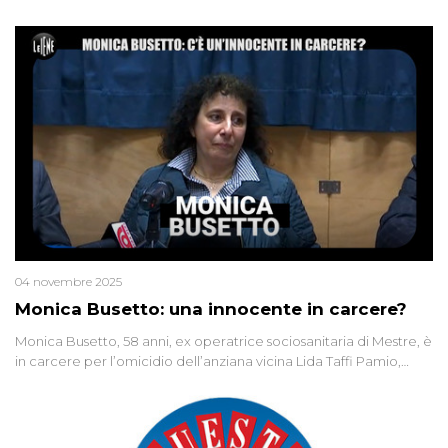
04 novembre 2025
Monica Busetto: una innocente in carcere?
Monica Busetto, 58 anni, ex operatrice sociosanitaria di Mestre, è
in carcere per l’omicidio dell’anziana vicina Lida Taffi Pamio,
uccisa nel 2012. Condannata a 25 anni per una traccia di Dna
minuscola su una collanina, Monica si proclama innocente. Nel
2015 un’altra donna confessa lo stesso delitto, poi ritratta. Due
colpevoli per un solo omicidio: errore giudiziario o giustizia