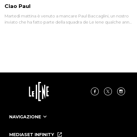
Ciao Paul
Martedì mattina è venuto a mancare Paul Baccaglini, un nostro
inviato che ha fatto parte della squadra de Le Iene qualche anno
fa. Abbracciamo forte tutta la sua famiglia.
NAVIGAZIONE
Home
Puntate
MEDIASET INFINITY