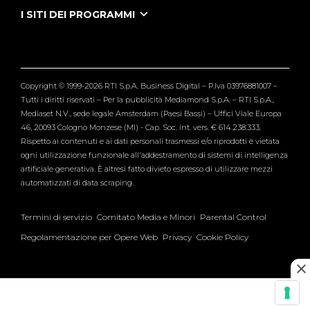
Tutti i servizi
I SITI DEI PROGRAMMI
Le Iene
Grande Fratello
Segnalazioni
L'Isola dei Famosi
Pubblico
Striscia la Notizia
Maria De Filippi
Copyright © 1999-2026 RTI S.p.A. Business Digital – P.Iva 03976881007 –
Verissimo
Tutti i diritti riservati – Per la pubblicità Mediamond S.p.A. – RTI S.p.A.,
Mediaset N.V., sede legale Amsterdam (Paesi Bassi) – Uffici Viale Europa
46, 20093 Cologno Monzese (MI) - Cap. Soc. int. vers. € 614.238.333.
Rispetto ai contenuti e ai dati personali trasmessi e/o riprodotti è vietata
ogni utilizzazione funzionale all'addestramento di sistemi di intelligenza
artificiale generativa. È altresì fatto divieto espresso di utilizzare mezzi
automatizzati di data scraping.
Termini di servizio
Comitato Media e Minori
Parental Control
Regolamentazione per Opere Web
Privacy
Cookie Policy