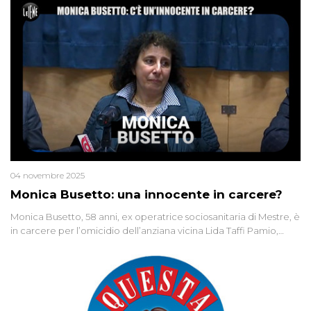
04 novembre 2025
Monica Busetto: una innocente in carcere?
Monica Busetto, 58 anni, ex operatrice sociosanitaria di Mestre, è
in carcere per l’omicidio dell’anziana vicina Lida Taffi Pamio,
uccisa nel 2012. Condannata a 25 anni per una traccia di Dna
minuscola su una collanina, Monica si proclama innocente. Nel
2015 un’altra donna confessa lo stesso delitto, poi ritratta. Due
colpevoli per un solo omicidio: errore giudiziario o giustizia
cieca?