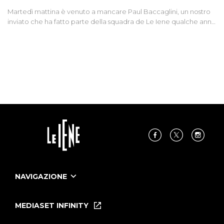
Martedì mattina è venuto a mancare Paul Baccaglini, un nostro
inviato che ha fatto parte della squadra de Le Iene qualche anno
fa. Abbracciamo forte tutta la sua famiglia.
NAVIGAZIONE
Home
Puntate
MEDIASET INFINITY
Le Iene Presentano Inside
Puntate Ieneyeh