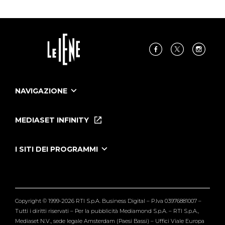
NAVIGAZIONE
Home
Puntate
MEDIASET INFINITY
Le Iene Presentano Inside
Puntate Ieneyeh
Tutti i servizi
I SITI DEI PROGRAMMI
Le Iene
Grande Fratello
Segnalazioni
L'Isola dei Famosi
Pubblico
Striscia la Notizia
Maria De Filippi
Copyright © 1999-2026 RTI S.p.A. Business Digital – P.Iva 03976881007 –
Verissimo
Tutti i diritti riservati – Per la pubblicità Mediamond S.p.A. – RTI S.p.A.,
Mediaset N.V., sede legale Amsterdam (Paesi Bassi) – Uffici Viale Europa