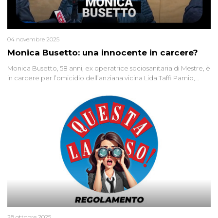
04 novembre 2025
Monica Busetto: una innocente in carcere?
Monica Busetto, 58 anni, ex operatrice sociosanitaria di Mestre, è
in carcere per l’omicidio dell’anziana vicina Lida Taffi Pamio,
uccisa nel 2012. Condannata a 25 anni per una traccia di Dna
minuscola su una collanina, Monica si proclama innocente. Nel
2015 un’altra donna confessa lo stesso delitto, poi ritratta. Due
colpevoli per un solo omicidio: errore giudiziario o giustizia
cieca?
28 ottobre 2025