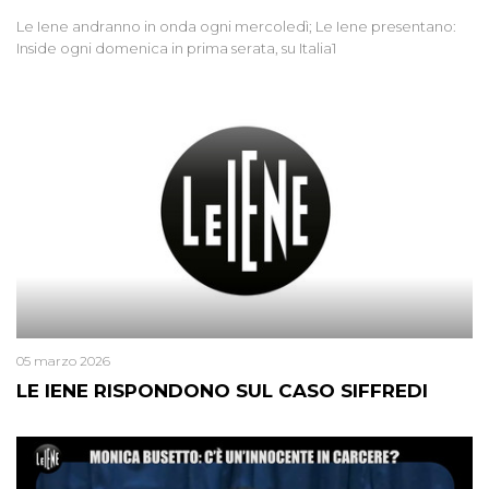
Le Iene andranno in onda ogni mercoledì; Le Iene presentano:
Inside ogni domenica in prima serata, su Italia1
05 marzo 2026
LE IENE RISPONDONO SUL CASO SIFFREDI