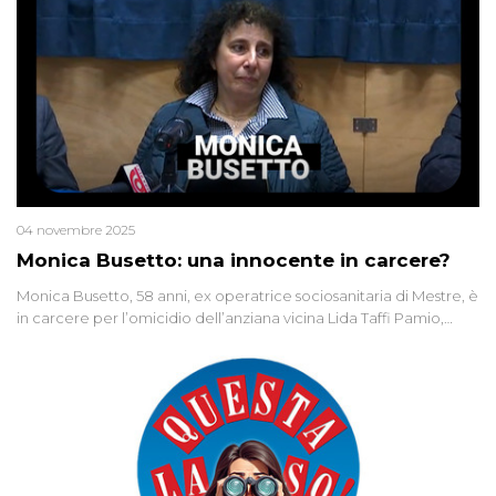
04 novembre 2025
Monica Busetto: una innocente in carcere?
Monica Busetto, 58 anni, ex operatrice sociosanitaria di Mestre, è
in carcere per l’omicidio dell’anziana vicina Lida Taffi Pamio,
uccisa nel 2012. Condannata a 25 anni per una traccia di Dna
minuscola su una collanina, Monica si proclama innocente. Nel
2015 un’altra donna confessa lo stesso delitto, poi ritratta. Due
colpevoli per un solo omicidio: errore giudiziario o giustizia
cieca?