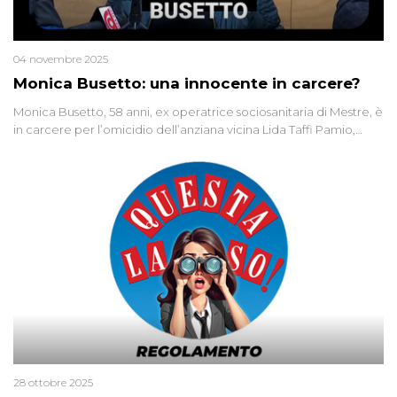
04 novembre 2025
Monica Busetto: una innocente in carcere?
Monica Busetto, 58 anni, ex operatrice sociosanitaria di Mestre, è
in carcere per l’omicidio dell’anziana vicina Lida Taffi Pamio,
uccisa nel 2012. Condannata a 25 anni per una traccia di Dna
minuscola su una collanina, Monica si proclama innocente. Nel
2015 un’altra donna confessa lo stesso delitto, poi ritratta. Due
colpevoli per un solo omicidio: errore giudiziario o giustizia
cieca?
28 ottobre 2025