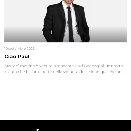
10 settembre 2025
Ciao Paul
Martedì mattina è venuto a mancare Paul Baccaglini, un nostro
inviato che ha fatto parte della squadra de Le Iene qualche anno
fa. Abbracciamo forte tutta la sua famiglia.