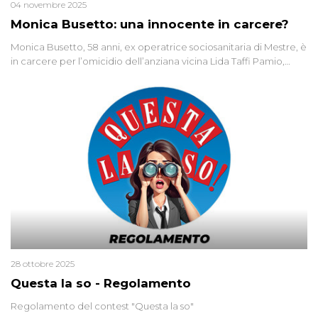
04 novembre 2025
Monica Busetto: una innocente in carcere?
Monica Busetto, 58 anni, ex operatrice sociosanitaria di Mestre, è
in carcere per l’omicidio dell’anziana vicina Lida Taffi Pamio,
uccisa nel 2012. Condannata a 25 anni per una traccia di Dna
minuscola su una collanina, Monica si proclama innocente. Nel
2015 un’altra donna confessa lo stesso delitto, poi ritratta. Due
colpevoli per un solo omicidio: errore giudiziario o giustizia
cieca?
28 ottobre 2025
Questa la so - Regolamento
Regolamento del contest "Questa la so"