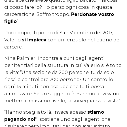
dispiace che avete questo figlio bacato, ma cosa
ci posso fare io? Ho perso ogni cosa in questa
carcerazione. Soffro troppo.
Perdonate vostro
figlio
”
Poco dopo, il giorno di San Valentino del 2017,
Valerio
si impicca
con un lenzuolo nel bagno del
carcere.
Nina Palmieri incontra alcuni degli agenti
penitenziari della struttura in cui Valerio si è tolto
la vita: “Una sezione da 200 persone, tu da solo
riesci a controllare 200 persone? Un controllo
ogni 15 minuti non esclude che tu ti possa
ammazzare. Se un soggetto è estremo dovevano
mettere il massimo livello, la sorveglianza a vista”.
“Hanno sbagliato là, invece adesso
stiamo
pagando noi”
, sostiene uno degli agenti che
risulterebbero imputati per non aver evitato