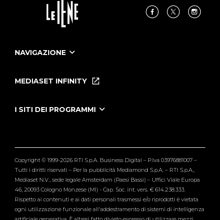
NAVIGAZIONE
Home
Puntate
MEDIASET INFINITY
Le Iene Presentano Inside
Puntate Ieneyeh
Tutti i servizi
I SITI DEI PROGRAMMI
Le Iene
Grande Fratello
Segnalazioni
L'Isola dei Famosi
Pubblico
Striscia la Notizia
Maria De Filippi
Copyright © 1999-2026 RTI S.p.A. Business Digital – P.Iva 03976881007 –
Verissimo
Tutti i diritti riservati – Per la pubblicità Mediamond S.p.A. – RTI S.p.A.,
Mediaset N.V., sede legale Amsterdam (Paesi Bassi) – Uffici Viale Europa
46, 20093 Cologno Monzese (MI) - Cap. Soc. int. vers. € 614.238.333.
Rispetto ai contenuti e ai dati personali trasmessi e/o riprodotti è vietata
ogni utilizzazione funzionale all'addestramento di sistemi di intelligenza
artificiale generativa. È altresì fatto divieto espresso di utilizzare mezzi