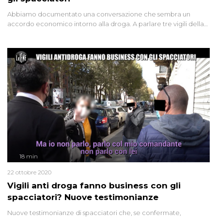
Abbiamo documentato una conversazione che sembra un
accordo economico intorno alla droga. A parlare tre vigili della
polizia locale di Milano con un loro informatore, nostro complice.
"Se scappa meglio, così ci prendiamo la nostra roba e ce la
dividiamo senza problemi", dicono ripresi dalle nostre
microcamere. Luigi Pelazza ha indagato e ora il comando vuole
chiarire queste frasi
18 min
22 ottobre 2020
Vigili anti droga fanno business con gli
spacciatori? Nuove testimonianze
Nuove testimonianze di spacciatori che, se confermate,