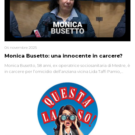
04 novembre 2025
Monica Busetto: una innocente in carcere?
Monica Busetto, 58 anni, ex operatrice sociosanitaria di Mestre, è
in carcere per l’omicidio dell’anziana vicina Lida Taffi Pamio,
uccisa nel 2012. Condannata a 25 anni per una traccia di Dna
minuscola su una collanina, Monica si proclama innocente. Nel
2015 un’altra donna confessa lo stesso delitto, poi ritratta. Due
colpevoli per un solo omicidio: errore giudiziario o giustizia
cieca?