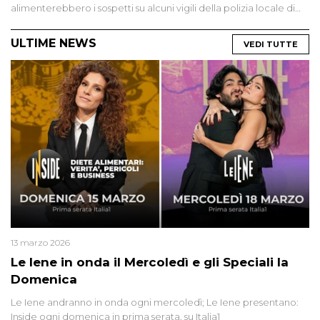
alimenterebbero i sospetti su alcuni vigili della polizia locale di
Milano: anche loro parlano di droga e soldi sequestrati che non
sono stati verbalizzati. Luigi Pelazza è tornato a indagare dopo il
ULTIME NEWS
VEDI TUTTE
primo servizio
13 marzo 2026
Le Iene in onda il Mercoledì e gli Speciali la
Domenica
Le Iene andranno in onda ogni mercoledì; Le Iene presentano:
Inside ogni domenica in prima serata, su Italia1