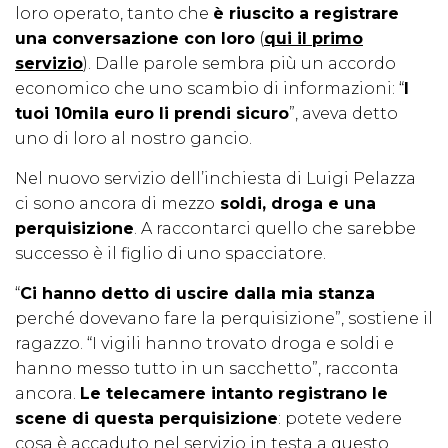
loro operato, tanto che
è riuscito a registrare
una conversazione con loro
(
qui il primo
servizio
). Dalle parole sembra più un accordo
economico che uno scambio di informazioni: “
I
tuoi 10mila euro li prendi sicuro
”, aveva detto
uno di loro al nostro gancio.
Nel nuovo servizio dell’inchiesta di Luigi Pelazza
ci sono ancora di mezzo
soldi, droga e una
perquisizione
. A raccontarci quello che sarebbe
successo è il figlio di uno spacciatore.
“
Ci hanno detto di uscire dalla mia stanza
perché dovevano fare la perquisizione”, sostiene il
ragazzo. “I vigili hanno trovato droga e soldi e
hanno messo tutto in un sacchetto”, racconta
ancora.
Le telecamere intanto registrano le
scene di questa perquisizione
: potete vedere
cosa è accaduto nel servizio in testa a questo