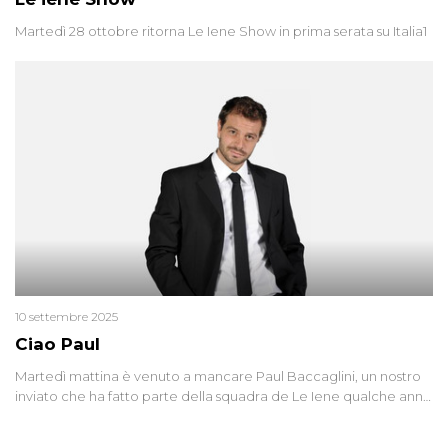
Martedì 28 ottobre ritorna Le Iene Show in prima serata su Italia1
10 settembre 2025
Ciao Paul
Martedì mattina è venuto a mancare Paul Baccaglini, un nostro
inviato che ha fatto parte della squadra de Le Iene qualche anno
fa. Abbracciamo forte tutta la sua famiglia.