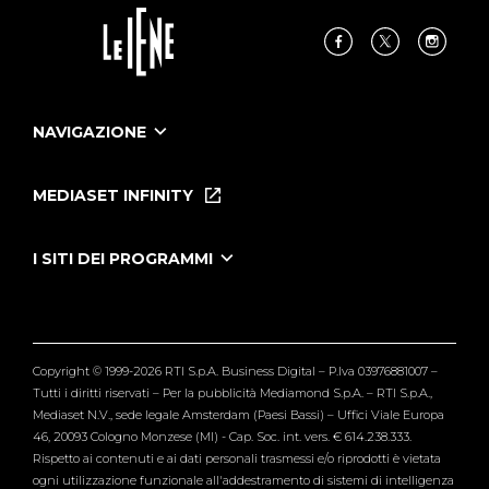
NAVIGAZIONE
Home
Puntate
MEDIASET INFINITY
Le Iene Presentano Inside
Puntate Ieneyeh
Tutti i servizi
I SITI DEI PROGRAMMI
Le Iene
Grande Fratello
Segnalazioni
L'Isola dei Famosi
Pubblico
Striscia la Notizia
Maria De Filippi
Copyright © 1999-2026 RTI S.p.A. Business Digital – P.Iva 03976881007 –
Verissimo
Tutti i diritti riservati – Per la pubblicità Mediamond S.p.A. – RTI S.p.A.,
Mediaset N.V., sede legale Amsterdam (Paesi Bassi) – Uffici Viale Europa
46, 20093 Cologno Monzese (MI) - Cap. Soc. int. vers. € 614.238.333.
Rispetto ai contenuti e ai dati personali trasmessi e/o riprodotti è vietata
ogni utilizzazione funzionale all'addestramento di sistemi di intelligenza