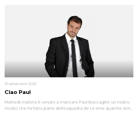
10 settembre 2025
Ciao Paul
Martedì mattina è venuto a mancare Paul Baccaglini, un nostro
inviato che ha fatto parte della squadra de Le Iene qualche anno
fa. Abbracciamo forte tutta la sua famiglia.