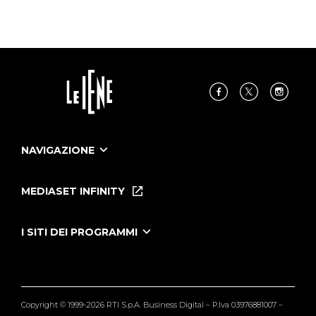
NAVIGAZIONE
Home
Puntate
MEDIASET INFINITY
Le Iene Presentano Inside
Puntate Ieneyeh
Tutti i servizi
I SITI DEI PROGRAMMI
Le Iene
Grande Fratello
Segnalazioni
L'Isola dei Famosi
Pubblico
Striscia la Notizia
Maria De Filippi
Copyright © 1999-2026 RTI S.p.A. Business Digital – P.Iva 03976881007 –
Verissimo