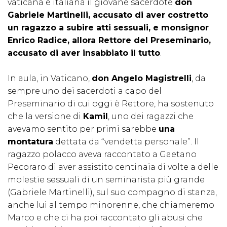
vaticana e italiana il giovane sacerdote
don
Gabriele Martinelli, accusato di aver costretto
un ragazzo a subire atti sessuali, e monsignor
Enrico Radice, allora Rettore del Preseminario,
accusato di aver insabbiato il tutto
.
In aula, in Vaticano,
don Angelo Magistrelli
, da
sempre uno dei sacerdoti a capo del
Preseminario di cui oggi è Rettore, ha sostenuto
che la versione di
Kamil
, uno dei ragazzi che
avevamo sentito per primi sarebbe
una
montatura
dettata da “vendetta personale”. Il
ragazzo polacco aveva raccontato a Gaetano
Pecoraro di aver assistito centinaia di volte a delle
molestie sessuali di un seminarista più grande
(Gabriele Martinelli), sul suo compagno di stanza,
anche lui al tempo minorenne, che chiameremo
Marco e che ci ha poi raccontato gli abusi che