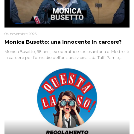
04 novembre 2025
Monica Busetto: una innocente in carcere?
Monica Busetto, 58 anni, ex operatrice sociosanitaria di Mestre, è
in carcere per l’omicidio dell’anziana vicina Lida Taffi Pamio,
uccisa nel 2012. Condannata a 25 anni per una traccia di Dna
minuscola su una collanina, Monica si proclama innocente. Nel
2015 un’altra donna confessa lo stesso delitto, poi ritratta. Due
colpevoli per un solo omicidio: errore giudiziario o giustizia
cieca?