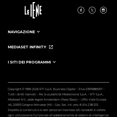
NAVIGAZIONE
Home
Puntate
MEDIASET INFINITY
Le Iene Presentano Inside
Puntate Ieneyeh
Tutti i servizi
I SITI DEI PROGRAMMI
Le Iene
Grande Fratello
Segnalazioni
L'Isola dei Famosi
Pubblico
Striscia la Notizia
Maria De Filippi
Copyright © 1999-2026 RTI S.p.A. Business Digital – P.Iva 03976881007 –
Verissimo
Tutti i diritti riservati – Per la pubblicità Mediamond S.p.A. – RTI S.p.A.,
Mediaset N.V., sede legale Amsterdam (Paesi Bassi) – Uffici Viale Europa
46, 20093 Cologno Monzese (MI) - Cap. Soc. int. vers. € 614.238.333.
Rispetto ai contenuti e ai dati personali trasmessi e/o riprodotti è vietata
ogni utilizzazione funzionale all'addestramento di sistemi di intelligenza