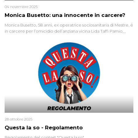
04 novembre 2025
Monica Busetto: una innocente in carcere?
Monica Busetto, 58 anni, ex operatrice sociosanitaria di Mestre, è
in carcere per l’omicidio dell’anziana vicina Lida Taffi Pamio,
uccisa nel 2012. Condannata a 25 anni per una traccia di Dna
minuscola su una collanina, Monica si proclama innocente. Nel
2015 un’altra donna confessa lo stesso delitto, poi ritratta. Due
colpevoli per un solo omicidio: errore giudiziario o giustizia
cieca?
28 ottobre 2025
Questa la so - Regolamento
Regolamento del contest "Questa la so"