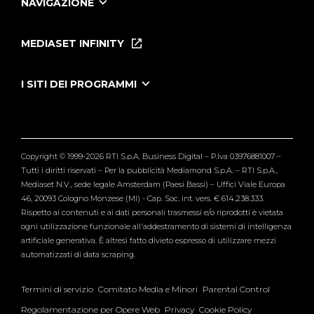
NAVIGAZIONE
Home
Puntate
MEDIASET INFINITY
Le Iene Presentano Inside
Puntate Ieneyeh
Tutti i servizi
I SITI DEI PROGRAMMI
Le Iene
Grande Fratello
Segnalazioni
L'Isola dei Famosi
Pubblico
Striscia la Notizia
Maria De Filippi
Copyright © 1999-2026 RTI S.p.A. Business Digital – P.Iva 03976881007 –
Verissimo
Tutti i diritti riservati – Per la pubblicità Mediamond S.p.A. – RTI S.p.A.,
Mediaset N.V., sede legale Amsterdam (Paesi Bassi) – Uffici Viale Europa
46, 20093 Cologno Monzese (MI) - Cap. Soc. int. vers. € 614.238.333.
Rispetto ai contenuti e ai dati personali trasmessi e/o riprodotti è vietata
ogni utilizzazione funzionale all'addestramento di sistemi di intelligenza
artificiale generativa. È altresì fatto divieto espresso di utilizzare mezzi
automatizzati di data scraping.
Termini di servizio
Comitato Media e Minori
Parental Control
Regolamentazione per Opere Web
Privacy
Cookie Policy