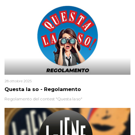
uccisa nel 2012. Condannata a 25 anni per una traccia di Dna
minuscola su una collanina, Monica si proclama innocente. Nel
2015 un’altra donna confessa lo stesso delitto, poi ritratta. Due
colpevoli per un solo omicidio: errore giudiziario o giustizia
cieca?
28 ottobre 2025
Questa la so - Regolamento
Regolamento del contest "Questa la so"