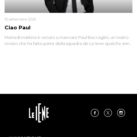
10 settembre 2025
Ciao Paul
Martedì mattina è venuto a mancare Paul Baccaglini, un nostro
inviato che ha fatto parte della squadra de Le Iene qualche anno
fa. Abbracciamo forte tutta la sua famiglia.