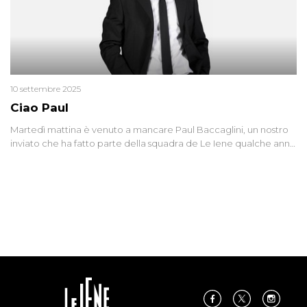
10 settembre 2025
Ciao Paul
Martedì mattina è venuto a mancare Paul Baccaglini, un nostro
inviato che ha fatto parte della squadra de Le Iene qualche anno
fa. Abbracciamo forte tutta la sua famiglia.