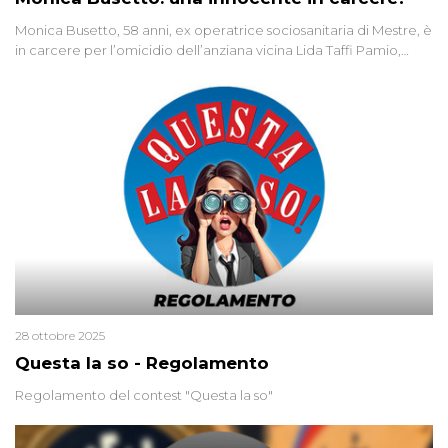
Monica Busetto, 58 anni, ex operatrice sociosanitaria di Mestre, è
in carcere per l’omicidio dell’anziana vicina Lida Taffi Pamio,
uccisa nel 2012. Condannata a 25 anni per una traccia di Dna
minuscola su una collanina, Monica si proclama innocente. Nel
2015 un’altra donna confessa lo stesso delitto, poi ritratta. Due
colpevoli per un solo omicidio: errore giudiziario o giustizia
cieca?
28 ottobre 2025
Questa la so - Regolamento
Regolamento del contest "Questa la so"