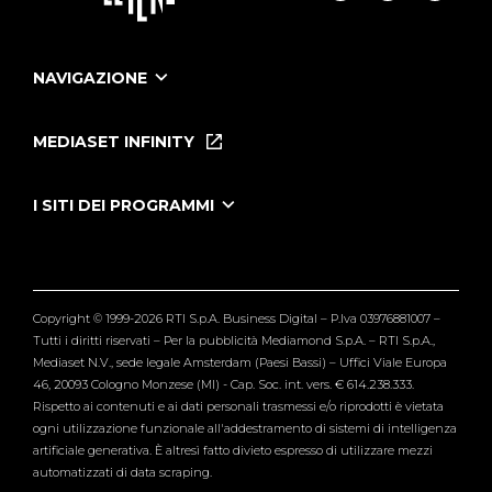
NAVIGAZIONE
Home
Puntate
MEDIASET INFINITY
Le Iene Presentano Inside
Puntate Ieneyeh
Tutti i servizi
I SITI DEI PROGRAMMI
Le Iene
Grande Fratello
Segnalazioni
L'Isola dei Famosi
Pubblico
Striscia la Notizia
Maria De Filippi
Copyright © 1999-2026 RTI S.p.A. Business Digital – P.Iva 03976881007 –
Verissimo
Tutti i diritti riservati – Per la pubblicità Mediamond S.p.A. – RTI S.p.A.,
Mediaset N.V., sede legale Amsterdam (Paesi Bassi) – Uffici Viale Europa
46, 20093 Cologno Monzese (MI) - Cap. Soc. int. vers. € 614.238.333.
Rispetto ai contenuti e ai dati personali trasmessi e/o riprodotti è vietata
ogni utilizzazione funzionale all'addestramento di sistemi di intelligenza
artificiale generativa. È altresì fatto divieto espresso di utilizzare mezzi
automatizzati di data scraping.