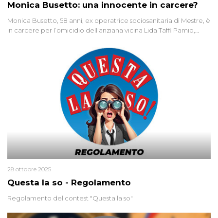
Monica Busetto: una innocente in carcere?
Monica Busetto, 58 anni, ex operatrice sociosanitaria di Mestre, è
in carcere per l’omicidio dell’anziana vicina Lida Taffi Pamio,
uccisa nel 2012. Condannata a 25 anni per una traccia di Dna
minuscola su una collanina, Monica si proclama innocente. Nel
2015 un’altra donna confessa lo stesso delitto, poi ritratta. Due
colpevoli per un solo omicidio: errore giudiziario o giustizia
cieca?
28 ottobre 2025
Questa la so - Regolamento
Regolamento del contest "Questa la so"