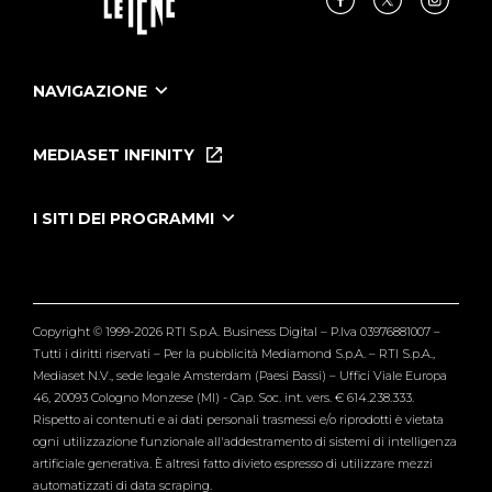
NAVIGAZIONE
Home
Puntate
MEDIASET INFINITY
Le Iene Presentano Inside
Puntate Ieneyeh
Tutti i servizi
I SITI DEI PROGRAMMI
Le Iene
Grande Fratello
Segnalazioni
L'Isola dei Famosi
Pubblico
Striscia la Notizia
Maria De Filippi
Copyright © 1999-2026 RTI S.p.A. Business Digital – P.Iva 03976881007 –
Verissimo
Tutti i diritti riservati – Per la pubblicità Mediamond S.p.A. – RTI S.p.A.,
Mediaset N.V., sede legale Amsterdam (Paesi Bassi) – Uffici Viale Europa
46, 20093 Cologno Monzese (MI) - Cap. Soc. int. vers. € 614.238.333.
Rispetto ai contenuti e ai dati personali trasmessi e/o riprodotti è vietata
ogni utilizzazione funzionale all'addestramento di sistemi di intelligenza
artificiale generativa. È altresì fatto divieto espresso di utilizzare mezzi
automatizzati di data scraping.