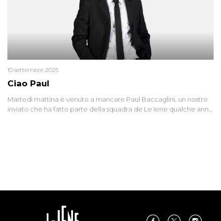
10 settembre 2025
Ciao Paul
Martedì mattina è venuto a mancare Paul Baccaglini, un nostro
inviato che ha fatto parte della squadra de Le Iene qualche anno
fa. Abbracciamo forte tutta la sua famiglia.