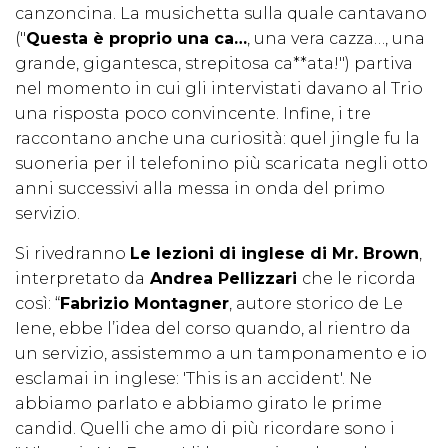
canzoncina. La musichetta sulla quale cantavano
("
Questa è proprio una ca…
, una vera cazza…, una
grande, gigantesca, strepitosa ca**ata!") partiva
nel momento in cui gli intervistati davano al Trio
una risposta poco convincente. Infine, i tre
raccontano anche una curiosità: quel jingle fu la
suoneria per il telefonino più scaricata negli otto
anni successivi alla messa in onda del primo
servizio.
Si rivedranno
Le lezioni di inglese di Mr. Brown
,
interpretato da
Andrea Pellizzari
che le ricorda
così: “
Fabrizio Montagner
, autore storico de Le
Iene, ebbe l’idea del corso quando, al rientro da
un servizio, assistemmo a un tamponamento e io
esclamai in inglese: 'This is an accident'. Ne
abbiamo parlato e abbiamo girato le prime
candid. Quelli che amo di più ricordare sono i