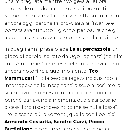
una mitragliata mentre rivolgeva all’allora
onorevole una domanda sui suoi presunti
rapporti con la mafia. Una scenetta su cui ridono
ancora oggi perché improvvisata all’istante e
portata avanti tutto il giorno, per paura che gli
addetti alla sicurezza ne scoprissero la finzione.
In quegli anni prese piede
La supercazzola
, un
gioco di parole ispirato da Ugo Tognazzi (nel film
cult “Amici miei”) che rese celebre un inviato non
ancora noto fino a quel momento:
Teo
Mammucari
. “Lo facevo da ragazzino quando mi
interrogavano le insegnanti a scuola, così me la
scampavo. L’ho messo in pratica con i politici
perché parlavano a memoria, qualsiasi cosa io
dicessi loro rispondevano come se nulla fosse”.
Tre le scene più divertenti, quelle con i politici
Armando Cossutta, Sandro Curzi, Rocco
Buttiglione
, e con i protagonisti del cinema