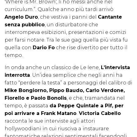
'Where is Mr. Brown', li ho messi anche nel
curriculum.”. Qualche anno più tardi arrivò
Angelo Duro
, che vestiva i panni del
Cantante
senza pubblico
, un disturbatore che
interrompeva esibizioni, presentazioni e comizi
per farsi notare. Tra le sue gag quella più vista fu
quella con
Dario Fo
che rise divertito per tutto il
tempo.
In onda anche un classico de Le Iene,
L’intervista
interrotta
. Un’idea semplice che negli anni ha
fatto “perdere la testa” a personaggi del calibro di
Mike Bongiorno, Pippo Baudo, Carlo Verdone,
Fiorello e Paolo Bonolis
, e che, tramandata nel
tempo, è passata
da Peppe Quintale a Pif, per
poi arrivare a Frank Matano
.
Victoria Cabello
racconta le sue interviste agli attori
hollywoodiani in cui riusciva a instaurare
fantomatiche relazioni sentimentali facendogli