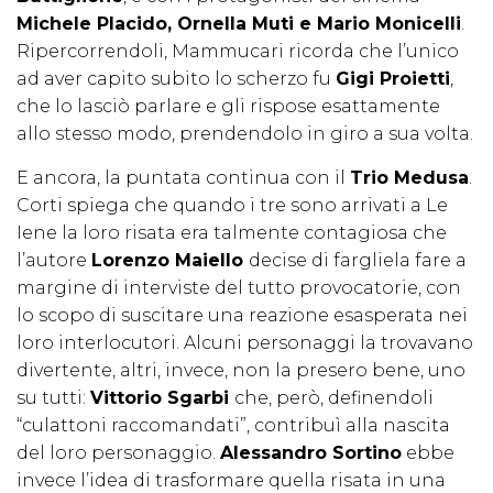
Michele Placido, Ornella Muti e Mario Monicelli
.
Ripercorrendoli, Mammucari ricorda che l’unico
ad aver capito subito lo scherzo fu
Gigi Proietti
,
che lo lasciò parlare e gli rispose esattamente
allo stesso modo, prendendolo in giro a sua volta.
E ancora, la puntata continua con il
Trio Medusa
.
Corti spiega che quando i tre sono arrivati a Le
Iene la loro risata era talmente contagiosa che
l’autore
Lorenzo Maiello
decise di fargliela fare a
margine di interviste del tutto provocatorie, con
lo scopo di suscitare una reazione esasperata nei
loro interlocutori. Alcuni personaggi la trovavano
divertente, altri, invece, non la presero bene, uno
su tutti:
Vittorio Sgarbi
che, però, definendoli
“culattoni raccomandati”, contribuì alla nascita
del loro personaggio.
Alessandro Sortino
ebbe
invece l’idea di trasformare quella risata in una