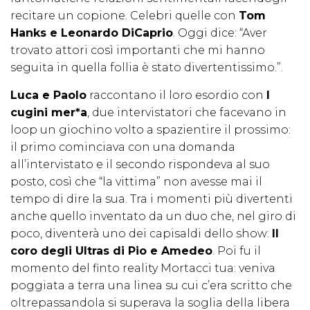
recitare un copione. Celebri quelle con
Tom
Hanks e Leonardo DiCaprio
. Oggi dice: “Aver
trovato attori così importanti che mi hanno
seguita in quella follia è stato divertentissimo.”.
Luca e Paolo
raccontano il loro esordio con
I
cugini mer*a
, due intervistatori che facevano in
loop un giochino volto a spazientire il prossimo:
il primo cominciava con una domanda
all’intervistato e il secondo rispondeva al suo
posto, così che “la vittima” non avesse mai il
tempo di dire la sua. Tra i momenti più divertenti
anche quello inventato da un duo che, nel giro di
poco, diventerà uno dei capisaldi dello show:
Il
coro degli Ultras di Pio e Amedeo
. Poi fu il
momento del finto reality Mortacci tua: veniva
poggiata a terra una linea su cui c’era scritto che
oltrepassandola si superava la soglia della libera