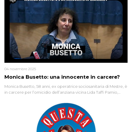
04 novembre 2025
Monica Busetto: una innocente in carcere?
Monica Busetto, 58 anni, ex operatrice sociosanitaria di Mestre, è
in carcere per l’omicidio dell’anziana vicina Lida Taffi Pamio,
uccisa nel 2012. Condannata a 25 anni per una traccia di Dna
minuscola su una collanina, Monica si proclama innocente. Nel
2015 un’altra donna confessa lo stesso delitto, poi ritratta. Due
colpevoli per un solo omicidio: errore giudiziario o giustizia
cieca?