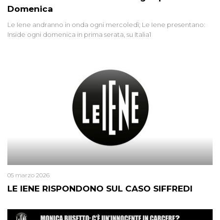
Domenica
Le Iene andranno in onda ogni mercoledì; Le Iene presentano:
Inside ogni domenica in prima serata, su Italia1
05 marzo 2026
LE IENE RISPONDONO SUL CASO SIFFREDI