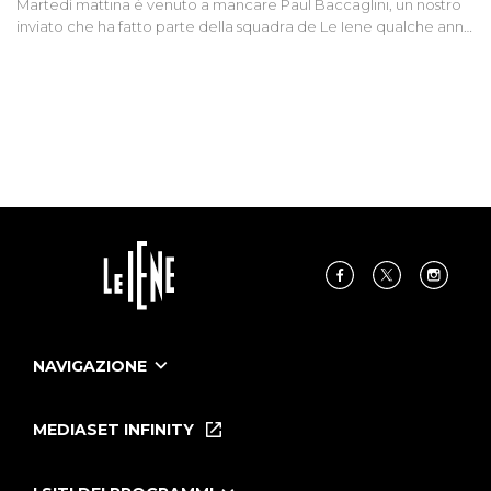
Martedì mattina è venuto a mancare Paul Baccaglini, un nostro
inviato che ha fatto parte della squadra de Le Iene qualche anno
fa. Abbracciamo forte tutta la sua famiglia.
NAVIGAZIONE
Home
Puntate
MEDIASET INFINITY
Le Iene Presentano Inside
Puntate Ieneyeh