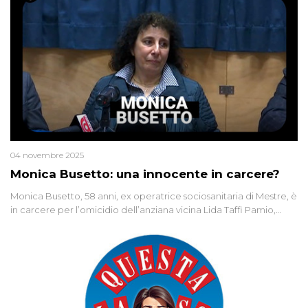
04 novembre 2025
Monica Busetto: una innocente in carcere?
Monica Busetto, 58 anni, ex operatrice sociosanitaria di Mestre, è
in carcere per l’omicidio dell’anziana vicina Lida Taffi Pamio,
uccisa nel 2012. Condannata a 25 anni per una traccia di Dna
minuscola su una collanina, Monica si proclama innocente. Nel
2015 un’altra donna confessa lo stesso delitto, poi ritratta. Due
colpevoli per un solo omicidio: errore giudiziario o giustizia
cieca?