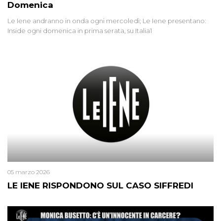
Domenica
Le Iene andranno in onda ogni mercoledì; Le Iene presentano:
Inside ogni domenica in prima serata, su Italia1
05 marzo 2026
LE IENE RISPONDONO SUL CASO SIFFREDI