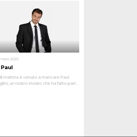
 nel 2012. Condannata a 25 anni per una
a di Dna minuscola su una collanina,
 si proclama innocente. Nel 2015
a donna confessa lo stesso delitto, poi
ta. Due colpevoli per un solo omicidio:
giudiziario o giustizia cieca?
embre 2025
 Paul
ì mattina è venuto a mancare Paul
lini, un nostro inviato che ha fatto parte
squadra de Le Iene qualche anno
bracciamo forte tutta la sua famiglia.