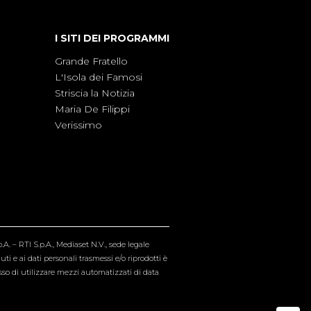
I SITI DEI PROGRAMMI
Grande Fratello
L'Isola dei Famosi
Striscia la Notizia
Maria De Filippi
Verissimo
A. – RTI S.p.A., Mediaset N.V., sede legale
i e ai dati personali trasmessi e/o riprodotti è
esso di utilizzare mezzi automatizzati di data