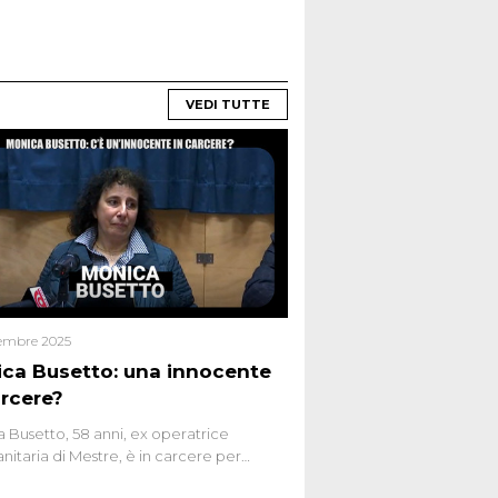
VEDI TUTTE
embre 2025
ca Busetto: una innocente
arcere?
 Busetto, 58 anni, ex operatrice
anitaria di Mestre, è in carcere per
dio dell’anziana vicina Lida Taffi Pamio,