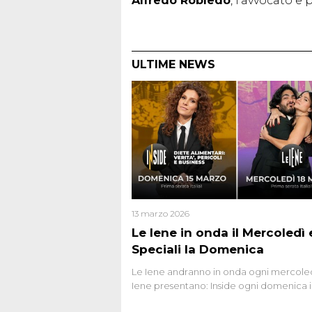
Alfredo Robledo
, l’avvocato e
ULTIME NEWS
13 marzo 2026
Le Iene in onda il Mercoledì e
Speciali la Domenica
Le Iene andranno in onda ogni mercoled
Iene presentano: Inside ogni domenica 
prima serata, su Italia1