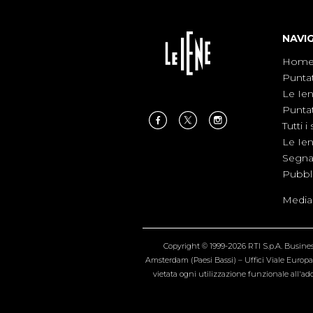
NAVI
Hom
Punta
Le Ie
Punta
Tutti i 
Le Ie
Segnal
Pubbl
Medias
Copyright © 1999-2026 RTI S.p.A. Business 
Amsterdam (Paesi Bassi) – Uffici Viale Europa 4
vietata ogni utilizzazione funzionale all'add