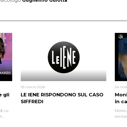
 psicologo
Guglielmo Gulotta
.
05 marzo 2026
04 nov
 gli
LE IENE RISPONDONO SUL CASO
Moni
SIFFREDI
in c
ì; Le
Monica
in
socios
l’omici