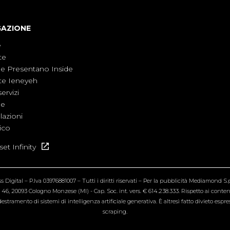
GAZIONE
e
te
ne Presentano Inside
te Ieneyeh
servizi
ne
azioni
ico
et Infinity
Digital – P.Iva 03976881007 – Tutti i diritti riservati – Per la pubblicità Mediamond S.p.
6, 20093 Cologno Monzese (MI) - Cap. Soc. int. vers. € 614.238.333. Rispetto ai contenut
estramento di sistemi di intelligenza artificiale generativa. È altresì fatto divieto espr
scraping.