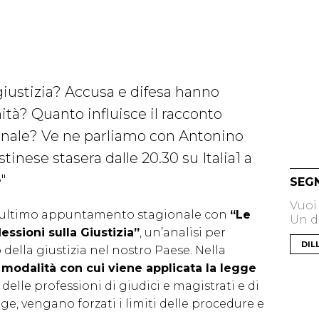
giustizia? Accusa e difesa hanno
tà? Quanto influisce il racconto
finale? Ve ne parliamo con Antonino
nese stasera dalle 20.30 su Italia1 a
"
SEG
Vuoi
 l’ultimo appuntamento stagionale con
“Le
Un di
lessioni sulla Giustizia”
, un’analisi per
DIL
della giustizia nel nostro Paese. Nella
e
modalità con cui viene applicata la legge
tà delle professioni di giudici e magistrati e di
ge, vengano forzati i limiti delle procedure e