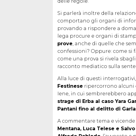
delle regole.
Si parlerà inoltre della relazion
comportano gli organi di infor
provando a rispondere a doman
lega procure e organi di stam
prove
, anche di quelle che se
confessioni? Oppure: come si 
come una prova si rivela sbagli
racconto mediatico sulla sente
Alla luce di questi interrogativi
Festinese
ripercorrono alcuni 
Iene, in cui sembrerebbero ap
strage di Erba al caso Yara Ga
Pantani fino al delitto di Garl
A commentare tema e vicende gi
Mentana, Luca Telese e Salvo 