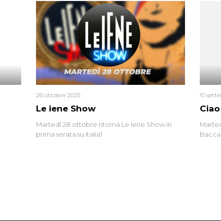
uccisa
tracci
Monica
un’altr
ritrat
errore 
26 ottobre 2025
10 sett
Le iene Show
Ciao
Martedì 28 ottobre ritorna Le Iene Show in
Marted
prima serata su Italia1
Baccag
della 
fa. Ab