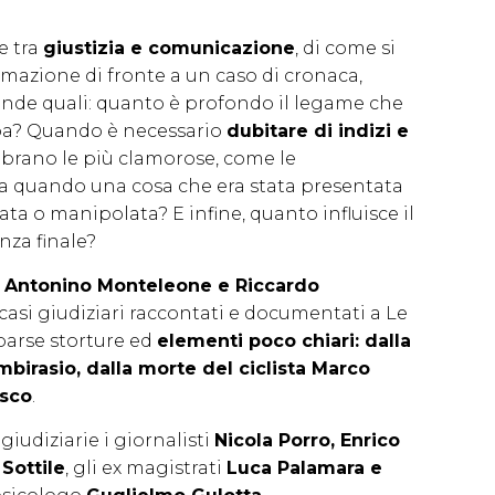
e tra
giustizia e comunicazione
, di come si
mazione di fronte a un caso di cronaca,
de quali: quanto è profondo il legame che
pa? Quando è necessario
dubitare di indizi e
mbrano le più clamorose, come le
fa quando una cosa che era stata presentata
ata o manipolata? E infine, quanto influisce il
nza finale?
,
Antonino Monteleone e Riccardo
casi giudiziari raccontati e documentati a Le
parse storture ed
elementi poco chiari: dalla
mbirasio, dalla morte del ciclista Marco
asco
.
udiziarie i giornalisti
Nicola Porro, Enrico
Sottile
, gli ex magistrati
Luca Palamara e