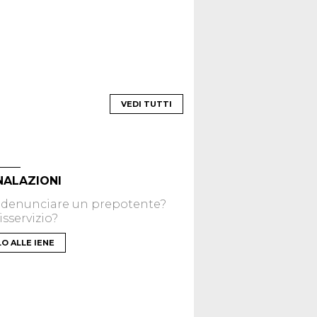
VEDI TUTTI
NALAZIONI
 denunciare un prepotente?
sservizio?
LO ALLE IENE