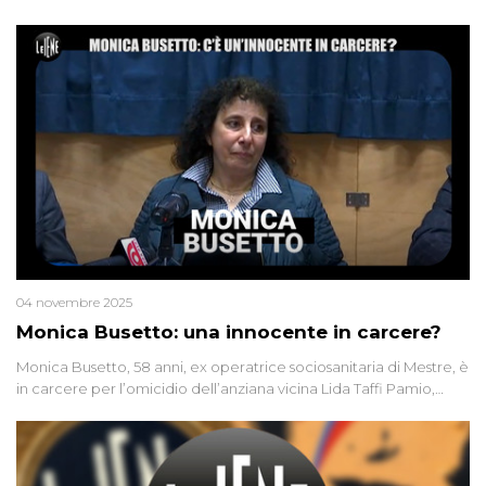
04 novembre 2025
Monica Busetto: una innocente in carcere?
Monica Busetto, 58 anni, ex operatrice sociosanitaria di Mestre, è
in carcere per l’omicidio dell’anziana vicina Lida Taffi Pamio,
uccisa nel 2012. Condannata a 25 anni per una traccia di Dna
minuscola su una collanina, Monica si proclama innocente. Nel
2015 un’altra donna confessa lo stesso delitto, poi ritratta. Due
colpevoli per un solo omicidio: errore giudiziario o giustizia