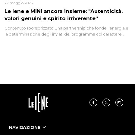
27 maggio 2025
Le Iene e MINI ancora insieme: "Autenticità,
valori genuini e spirito irriverente"
Contenuto sponsorizzato Una partnership che fonde l'energia e
la determinazione degli inviati del programma col carattere
unico del brand. Veronica Ruggeri testimonial d'eccezione per
un sodalizio all'insegna di innovazione e sostenibilità
NAVIGAZIONE
Home