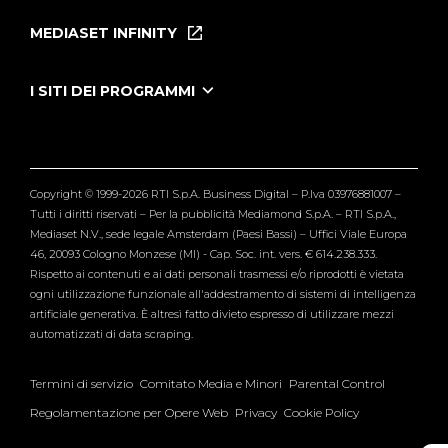
Puntate
MEDIASET INFINITY
Le Iene Presentano Inside
Puntate Ieneyeh
Tutti i servizi
I SITI DEI PROGRAMMI
Le Iene
Grande Fratello
Segnalazioni
L'Isola dei Famosi
Pubblico
Striscia la Notizia
Maria De Filippi
Copyright © 1999-2026 RTI S.p.A. Business Digital – P.Iva 03976881007 –
Verissimo
Tutti i diritti riservati – Per la pubblicità Mediamond S.p.A. – RTI S.p.A.,
Mediaset N.V., sede legale Amsterdam (Paesi Bassi) – Uffici Viale Europa
46, 20093 Cologno Monzese (MI) - Cap. Soc. int. vers. € 614.238.333.
Rispetto ai contenuti e ai dati personali trasmessi e/o riprodotti è vietata
ogni utilizzazione funzionale all'addestramento di sistemi di intelligenza
artificiale generativa. È altresì fatto divieto espresso di utilizzare mezzi
automatizzati di data scraping.
Termini di servizio
Comitato Media e Minori
Parental Control
Regolamentazione per Opere Web
Privacy
Cookie Policy