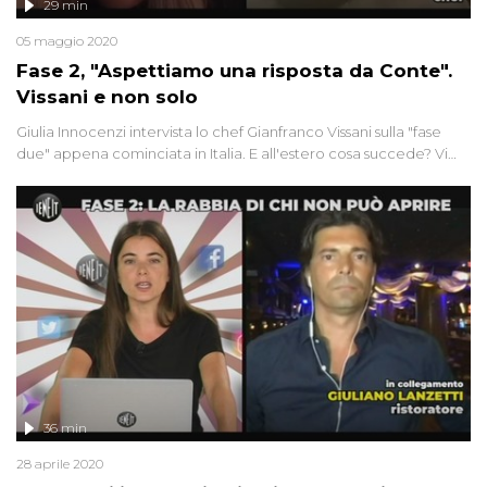
29 min
05 maggio 2020
Fase 2, "Aspettiamo una risposta da Conte".
Vissani e non solo
Giulia Innocenzi intervista lo chef Gianfranco Vissani sulla "fase
due" appena cominciata in Italia. E all'estero cosa succede? Vi
raccontiamo il modello vincente della Nuova Zelanda. Mentre
da noi, quella che doveva essere una grandiosa "marcia su
Roma", ha riunito quattro gatti. E vi sveliamo un retroscena...
36 min
28 aprile 2020