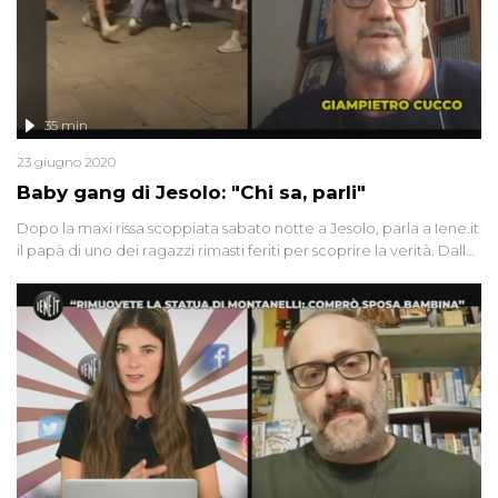
35 min
23 giugno 2020
Baby gang di Jesolo: "Chi sa, parli"
Dopo la maxi rissa scoppiata sabato notte a Jesolo, parla a Iene.it
il papà di uno dei ragazzi rimasti feriti per scoprire la verità. Dalla
Sardegna una coppia ci racconta l'assurdo viaggio in aereo dalla
Germania a Olbia (e ritorno!). Simona vive con il marito, malato di
tumore, al quinto piano senza ascensore: "aiutatemi". Infine,
Davide Acito ci mostra in esclusiva le immagini della riapertura
del festival della carne di cane di Yulin