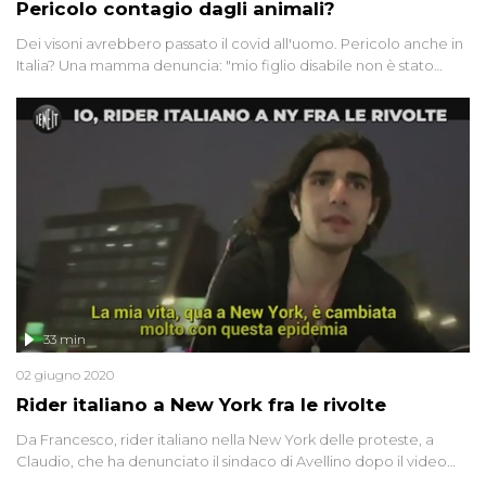
Pericolo contagio dagli animali?
Dei visoni avrebbero passato il covid all'uomo. Pericolo anche in
Italia? Una mamma denuncia: "mio figlio disabile non è stato
fatto entrare da Ikea perché non aveva la mascherina". E
torniamo a parlare di rider, in Italia e tra le corse clandestine di
New York
33 min
02 giugno 2020
Rider italiano a New York fra le rivolte
Da Francesco, rider italiano nella New York delle proteste, a
Claudio, che ha denunciato il sindaco di Avellino dopo il video
virale che lo vede partecipare alla movida locale. E i rider in