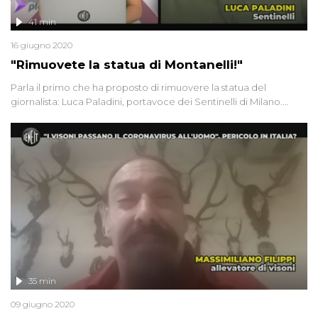
41 min
16 giugno 2020
"Rimuovete la statua di Montanelli!"
Parla il primo che ha proposto di rimuovere la statua del
giornalista: Luca Paladini, portavoce dei Sentinelli di Milano.
Giulia Innocenzi intervista una "Mamma no Pfas" sulla
contaminazione delle acque nel Veneto. Infine Valeria, 35 anni e
malata di tumore, rischia di restare senza uno stipendio dopo i
180 giorni concessi dall'Inps
35 min
09 giugno 2020