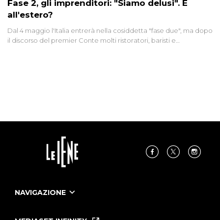
Fase 2, gli imprenditori: "Siamo delusi". E
all'estero?
Dal 4 maggio l'Italia entrerà nella cosiddetta "fase due", ma dopo
il discorso del premier Conte molti ristoratori, baristi e
parrucchieri che dovranno aspettare almeno il primo giugno per
riaprire si dicono "arrabbiati e delusi". E all'estero che succede?
Giulia Innocenzi raccoglie due" testimonianze da Svizzera e
Germania. Mentre in Cina un italiano ci racconta episodi di
razzismo verso gli stranieri
NAVIGAZIONE
Home
Puntate