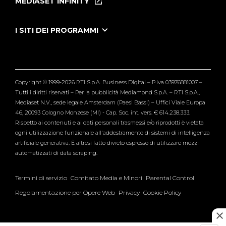
MEDIASET INFINITY
Le Iene Presentano Inside
Puntate Ieneyeh
Tutti i servizi
I SITI DEI PROGRAMMI
Le Iene
Grande Fratello
Segnalazioni
L'Isola dei Famosi
Pubblico
Striscia la Notizia
Maria De Filippi
Copyright © 1999-2026 RTI S.p.A. Business Digital – P.Iva 03976881007 –
Verissimo
Tutti i diritti riservati – Per la pubblicità Mediamond S.p.A. – RTI S.p.A.,
Mediaset N.V., sede legale Amsterdam (Paesi Bassi) – Uffici Viale Europa
46, 20093 Cologno Monzese (MI) - Cap. Soc. int. vers. € 614.238.333.
Rispetto ai contenuti e ai dati personali trasmessi e/o riprodotti è vietata
ogni utilizzazione funzionale all'addestramento di sistemi di intelligenza
artificiale generativa. È altresì fatto divieto espresso di utilizzare mezzi
automatizzati di data scraping.
Termini di servizio
Comitato Media e Minori
Parental Control
Regolamentazione per Opere Web
Privacy
Cookie Policy