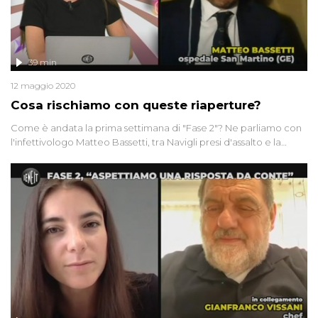
39 min
12 maggio 2020
Cosa rischiamo con queste riaperture?
Come è andata la prima settimana di "Fase 2"? Ne parliamo con
l'infettivologo Matteo Bassetti, tra Navigli presi d'assalto e la
calca fuori dalla metro Rebibbia. E all'estero cosa succede? Uno
sguardo a Inghilterra e Corea del Sud, con una storia speciale da
Bali