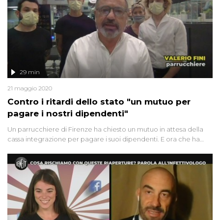
29 min
21 maggio 2020
Contro i ritardi dello stato "un mutuo per
pagare i nostri dipendenti"
Un parrucchiere di Firenze ha chiesto un mutuo in attesa della
cassa integrazione per pagare i suoi dipendenti. E ora che ha
riaperto i problemi non sono finiti. Una ballerina 15enne bloccata
in Portogallo ci racconta il viaggio della speranza per
riabbracciare sua mamma in Italia. La storia di Sabrina e dei suoi
due figli, affetti da Sla, che ora devono affrontare anche le
complicazioni del coronavirus