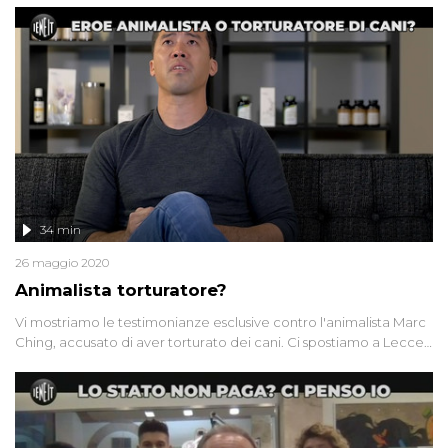
Italia? Questo a tanto altro in questa puntata di Iene.it con Giulia
Innocenzi!
34 min
26 maggio 2020
Animalista torturatore?
Vi mostriamo le testimonianze esclusive contro l'animalista Marc
Ching, accusato di aver torturato dei cani. Ci spostiamo a Lecce,
dove Mimma ci racconta amareggiata il giorno del funerale
della figlia e i controlli da parte di una vigilessa. E per finire: che
cos'è la "sindrome della capanna"?