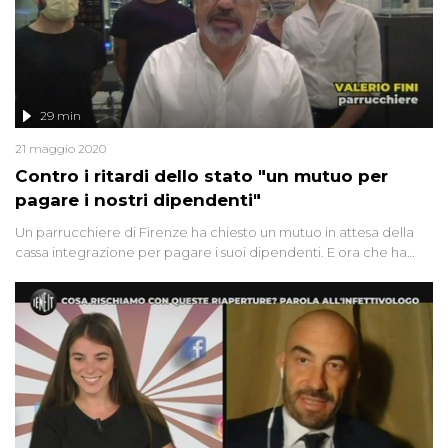
29 min
21 maggio 2020
Contro i ritardi dello stato "un mutuo per
pagare i nostri dipendenti"
Un parrucchiere di Firenze ha chiesto un mutuo in attesa della
cassa integrazione per pagare i suoi dipendenti. E ora che ha
riaperto i problemi non sono finiti. Una ballerina 15enne bloccata
in Portogallo ci racconta il viaggio della speranza per
riabbracciare sua mamma in Italia. La storia di Sabrina e dei suoi
due figli, affetti da Sla, che ora devono affrontare anche le
complicazioni del coronavirus