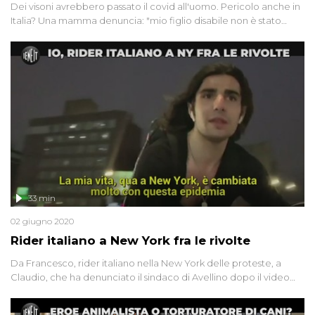
Dei visoni avrebbero passato il covid all'uomo. Pericolo anche in
Italia? Una mamma denuncia: "mio figlio disabile non è stato
fatto entrare da Ikea perché non aveva la mascherina". E
torniamo a parlare di rider, in Italia e tra le corse clandestine di
New York
33 min
02 giugno 2020
Rider italiano a New York fra le rivolte
Da Francesco, rider italiano nella New York delle proteste, a
Claudio, che ha denunciato il sindaco di Avellino dopo il video
virale che lo vede partecipare alla movida locale. E i rider in
Italia? Questo a tanto altro in questa puntata di Iene.it con Giulia