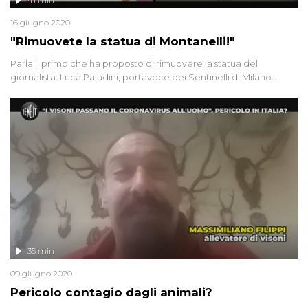
16 giugno 2020
"Rimuovete la statua di Montanelli!"
Parla il primo che ha proposto di rimuovere la statua del
giornalista: Luca Paladini, portavoce dei Sentinelli di Milano.
Giulia Innocenzi intervista una "Mamma no Pfas" sulla
contaminazione delle acque nel Veneto. Infine Valeria, 35 anni e
malata di tumore, rischia di restare senza uno stipendio dopo i
180 giorni concessi dall'Inps
35 min
09 giugno 2020
Pericolo contagio dagli animali?