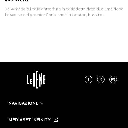
Dal 4 maggio l'Italia entrerà nella cosiddetta "fase due", ma dopo
il discorso del premier Conte molti ristoratori, baristi e
parrucchieri che dovranno aspettare almeno il primo giugno per
riaprire si dicono "arrabbiati e delusi". E all'estero che succede?
Giulia Innocenzi raccoglie due" testimonianze da Svizzera e
Germania. Mentre in Cina un italiano ci racconta episodi di
razzismo verso gli stranieri
NAVIGAZIONE
Home
Puntate
MEDIASET INFINITY
Le Iene Presentano Inside