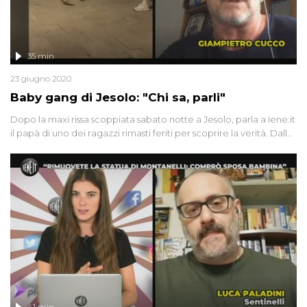
35 min
23 giugno 2020
Baby gang di Jesolo: "Chi sa, parli"
Dopo la maxi rissa scoppiata sabato notte a Jesolo, parla a Iene.it
il papà di uno dei ragazzi rimasti feriti per scoprire la verità. Dalla
Sardegna una coppia ci racconta l'assurdo viaggio in aereo dalla
Germania a Olbia (e ritorno!). Simona vive con il marito, malato di
tumore, al quinto piano senza ascensore: "aiutatemi". Infine,
Davide Acito ci mostra in esclusiva le immagini della riapertura
del festival della carne di cane di Yulin
41 min