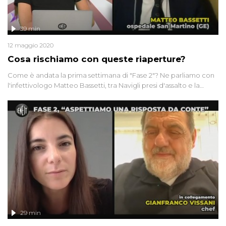
39 min
12 maggio 2020
Cosa rischiamo con queste riaperture?
Come è andata la prima settimana di "Fase 2"? Ne parliamo con
l'infettivologo Matteo Bassetti, tra Navigli presi d'assalto e la
calca fuori dalla metro Rebibbia. E all'estero cosa succede? Uno
sguardo a Inghilterra e Corea del Sud, con una storia speciale da
Bali
29 min