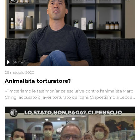
Innocenzi!
34 min
26 maggio 2020
Animalista torturatore?
Vi mostriamo le testimonianze esclusive contro l'animalista Marc
Ching, accusato di aver torturato dei cani. Ci spostiamo a Lecce,
dove Mimma ci racconta amareggiata il giorno del funerale
della figlia e i controlli da parte di una vigilessa. E per finire: che
cos'è la "sindrome della capanna"?