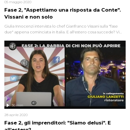
05 maggio 2020
Fase 2, "Aspettiamo una risposta da Conte".
Vissani e non solo
Giulia Innocenzi intervista lo chef Gianfranco Vissani sulla "fase
due" appena cominciata in Italia. E all'estero cosa succede? Vi
raccontiamo il modello vincente della Nuova Zelanda. Mentre
da noi, quella che doveva essere una grandiosa "marcia su
Roma", ha riunito quattro gatti. E vi sveliamo un retroscena...
36 min
28 aprile 2020
Fase 2, gli imprenditori: "Siamo delusi". E
all'estero?