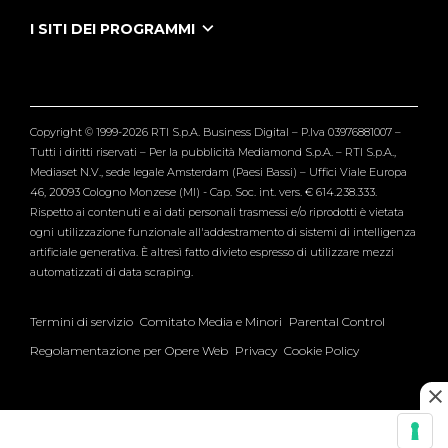
Puntate Ieneyeh
Tutti i servizi
I SITI DEI PROGRAMMI
Le Iene
Grande Fratello
Segnalazioni
L'Isola dei Famosi
Pubblico
Striscia la Notizia
Maria De Filippi
Copyright © 1999-2026 RTI S.p.A. Business Digital – P.Iva 03976881007 –
Verissimo
Tutti i diritti riservati – Per la pubblicità Mediamond S.p.A. – RTI S.p.A.,
Mediaset N.V., sede legale Amsterdam (Paesi Bassi) – Uffici Viale Europa
46, 20093 Cologno Monzese (MI) - Cap. Soc. int. vers. € 614.238.333.
Rispetto ai contenuti e ai dati personali trasmessi e/o riprodotti è vietata
ogni utilizzazione funzionale all'addestramento di sistemi di intelligenza
artificiale generativa. È altresì fatto divieto espresso di utilizzare mezzi
automatizzati di data scraping.
Termini di servizio
Comitato Media e Minori
Parental Control
Regolamentazione per Opere Web
Privacy
Cookie Policy