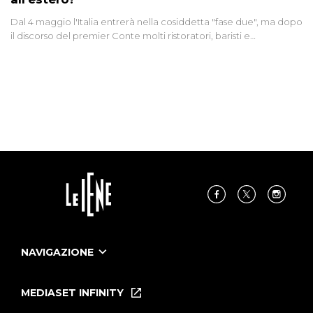
Dal 4 maggio l'Italia entrerà nella cosiddetta "fase due", ma dopo
il discorso del premier Conte molti ristoratori, baristi e
parrucchieri che dovranno aspettare almeno il primo giugno per
riaprire si dicono "arrabbiati e delusi". E all'estero che succede?
Giulia Innocenzi raccoglie due" testimonianze da Svizzera e
Germania. Mentre in Cina un italiano ci racconta episodi di
razzismo verso gli stranieri
NAVIGAZIONE
Home
Puntate
MEDIASET INFINITY
Le Iene Presentano Inside