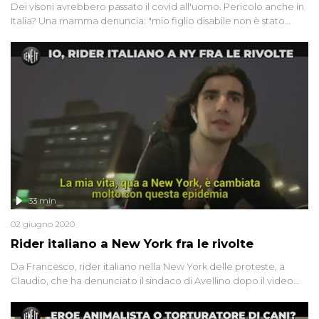
Dei visoni avrebbero passato il covid all'uomo. Pericolo anche in
Italia? Una mamma denuncia: "mio figlio disabile non è stato
fatto entrare da Ikea perché non aveva la mascherina". E
torniamo a parlare di rider, in Italia e tra le corse clandestine di
New York
33 min
02 giugno 2020
Rider italiano a New York fra le rivolte
Da Francesco, rider italiano nella New York delle proteste, a
Claudio, che ha denunciato il sindaco di Avellino dopo il video
virale che lo vede partecipare alla movida locale. E i rider in
Italia? Questo a tanto altro in questa puntata di Iene.it con Giulia