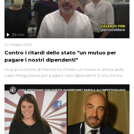
29 min
21 maggio 2020
Contro i ritardi dello stato "un mutuo per
pagare i nostri dipendenti"
Un parrucchiere di Firenze ha chiesto un mutuo in attesa della
cassa integrazione per pagare i suoi dipendenti. E ora che ha
riaperto i problemi non sono finiti. Una ballerina 15enne bloccata
in Portogallo ci racconta il viaggio della speranza per
riabbracciare sua mamma in Italia. La storia di Sabrina e dei suoi
due figli, affetti da Sla, che ora devono affrontare anche le
complicazioni del coronavirus