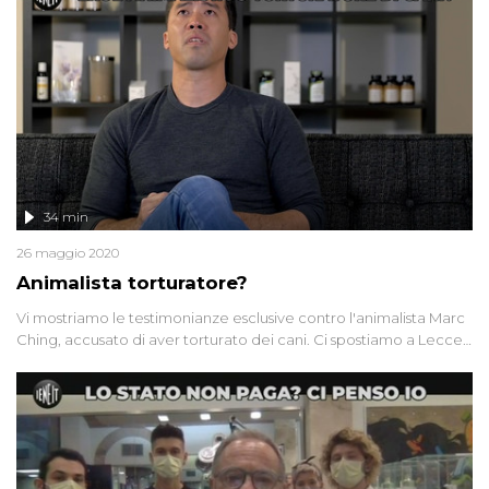
Innocenzi!
34 min
26 maggio 2020
Animalista torturatore?
Vi mostriamo le testimonianze esclusive contro l'animalista Marc
Ching, accusato di aver torturato dei cani. Ci spostiamo a Lecce,
dove Mimma ci racconta amareggiata il giorno del funerale
della figlia e i controlli da parte di una vigilessa. E per finire: che
cos'è la "sindrome della capanna"?