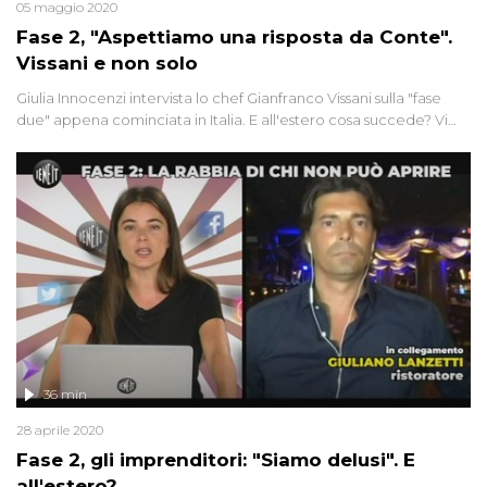
05 maggio 2020
Fase 2, "Aspettiamo una risposta da Conte".
Vissani e non solo
Giulia Innocenzi intervista lo chef Gianfranco Vissani sulla "fase
due" appena cominciata in Italia. E all'estero cosa succede? Vi
raccontiamo il modello vincente della Nuova Zelanda. Mentre
da noi, quella che doveva essere una grandiosa "marcia su
Roma", ha riunito quattro gatti. E vi sveliamo un retroscena...
36 min
28 aprile 2020
Fase 2, gli imprenditori: "Siamo delusi". E
all'estero?