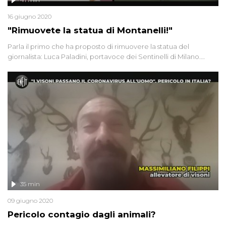
16 giugno 2020
"Rimuovete la statua di Montanelli!"
Parla il primo che ha proposto di rimuovere la statua del
giornalista: Luca Paladini, portavoce dei Sentinelli di Milano.
Giulia Innocenzi intervista una "Mamma no Pfas" sulla
contaminazione delle acque nel Veneto. Infine Valeria, 35 anni e
malata di tumore, rischia di restare senza uno stipendio dopo i
180 giorni concessi dall'Inps
35 min
09 giugno 2020
Pericolo contagio dagli animali?