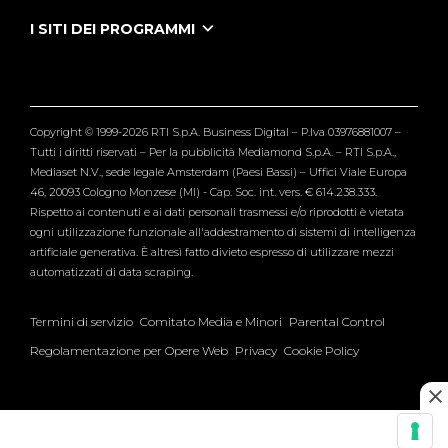
Puntate Ieneyeh
Tutti i servizi
I SITI DEI PROGRAMMI
Le Iene
Grande Fratello
Segnalazioni
L'Isola dei Famosi
Pubblico
Striscia la Notizia
Maria De Filippi
Copyright © 1999-2026 RTI S.p.A. Business Digital – P.Iva 03976881007 –
Verissimo
Tutti i diritti riservati – Per la pubblicità Mediamond S.p.A. – RTI S.p.A.,
Mediaset N.V., sede legale Amsterdam (Paesi Bassi) – Uffici Viale Europa
46, 20093 Cologno Monzese (MI) - Cap. Soc. int. vers. € 614.238.333.
Rispetto ai contenuti e ai dati personali trasmessi e/o riprodotti è vietata
ogni utilizzazione funzionale all'addestramento di sistemi di intelligenza
artificiale generativa. È altresì fatto divieto espresso di utilizzare mezzi
automatizzati di data scraping.
Termini di servizio
Comitato Media e Minori
Parental Control
Regolamentazione per Opere Web
Privacy
Cookie Policy