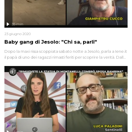
35 min
23 giugno 2020
Baby gang di Jesolo: "Chi sa, parli"
Dopo la maxi rissa scoppiata sabato notte a Jesolo, parla a Iene.it
il papà di uno dei ragazzi rimasti feriti per scoprire la verità. Dalla
Sardegna una coppia ci racconta l'assurdo viaggio in aereo dalla
Germania a Olbia (e ritorno!). Simona vive con il marito, malato di
tumore, al quinto piano senza ascensore: "aiutatemi". Infine,
Davide Acito ci mostra in esclusiva le immagini della riapertura
del festival della carne di cane di Yulin
41 min