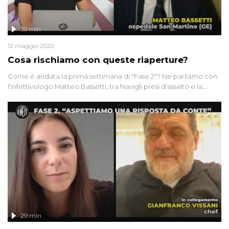
39 min
12 maggio 2020
Cosa rischiamo con queste riaperture?
Come è andata la prima settimana di "Fase 2"? Ne parliamo con
l'infettivologo Matteo Bassetti, tra Navigli presi d'assalto e la
calca fuori dalla metro Rebibbia. E all'estero cosa succede? Uno
sguardo a Inghilterra e Corea del Sud, con una storia speciale da
Bali
29 min