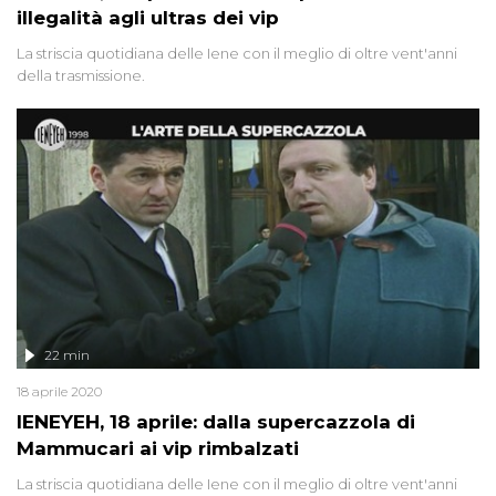
illegalità agli ultras dei vip
La striscia quotidiana delle Iene con il meglio di oltre vent'anni
della trasmissione.
22 min
18 aprile 2020
IENEYEH, 18 aprile: dalla supercazzola di
Mammucari ai vip rimbalzati
La striscia quotidiana delle Iene con il meglio di oltre vent'anni