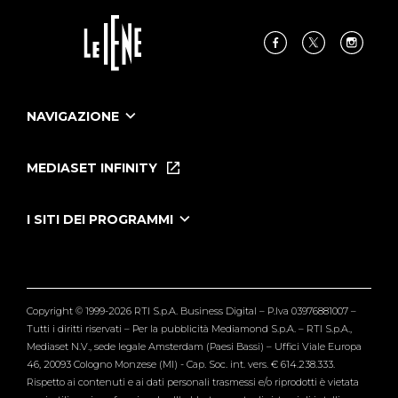
NAVIGAZIONE
Home
Puntate
MEDIASET INFINITY
Le Iene Presentano Inside
Puntate Ieneyeh
Tutti i servizi
I SITI DEI PROGRAMMI
Le Iene
Grande Fratello
Segnalazioni
L'Isola dei Famosi
Pubblico
Striscia la Notizia
Maria De Filippi
Copyright © 1999-2026 RTI S.p.A. Business Digital – P.Iva 03976881007 –
Verissimo
Tutti i diritti riservati – Per la pubblicità Mediamond S.p.A. – RTI S.p.A.,
Mediaset N.V., sede legale Amsterdam (Paesi Bassi) – Uffici Viale Europa
46, 20093 Cologno Monzese (MI) - Cap. Soc. int. vers. € 614.238.333.
Rispetto ai contenuti e ai dati personali trasmessi e/o riprodotti è vietata