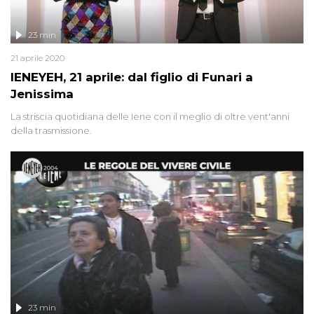
23 min
21 aprile 2020
IENEYEH, 21 aprile: dal figlio di Funari a
Jenissima
La striscia quotidiana delle Iene con il meglio di oltre vent'anni
della trasmissione.
23 min