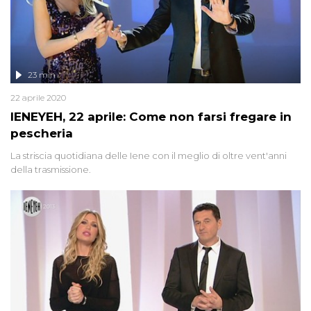
23 min
22 aprile 2020
IENEYEH, 22 aprile: Come non farsi fregare in
pescheria
La striscia quotidiana delle Iene con il meglio di oltre vent'anni
della trasmissione.