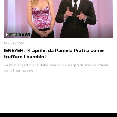
21 min
14 aprile 2020
IENEYEH, 14 aprile: da Pamela Prati a come
truffare i bambini
La striscia quotidiana delle Iene con il meglio di oltre vent'anni
della trasmissione.