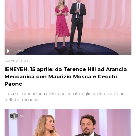
22 min
15 aprile 2020
IENEYEH, 15 aprile: da Terence Hill ad Arancia
Meccanica con Maurizio Mosca e Cecchi
Paone
La striscia quotidiana delle Iene con il meglio di oltre vent'anni
della trasmissione.