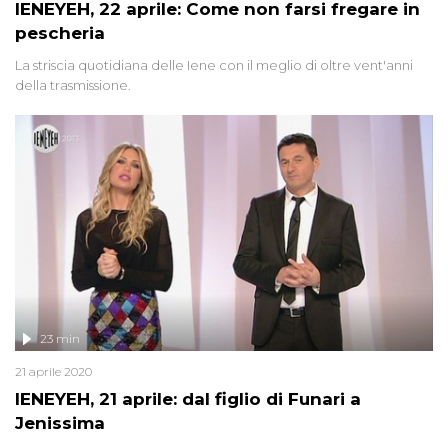
IENEYEH, 22 aprile: Come non farsi fregare in
pescheria
La striscia quotidiana delle Iene con il meglio di oltre vent'anni
della trasmissione.
23 min
21 aprile 2020
IENEYEH, 21 aprile: dal figlio di Funari a
Jenissima