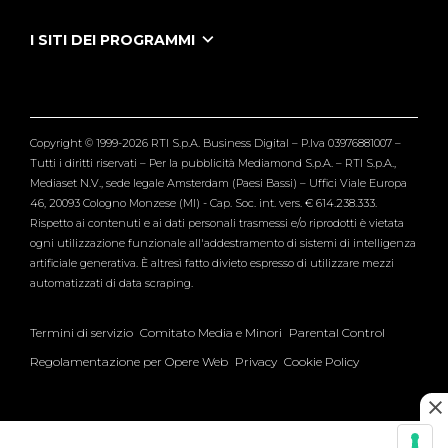
Puntate Ieneyeh
Tutti i servizi
I SITI DEI PROGRAMMI
Le Iene
Grande Fratello
Segnalazioni
L'Isola dei Famosi
Pubblico
Striscia la Notizia
Maria De Filippi
Copyright © 1999-2026 RTI S.p.A. Business Digital – P.Iva 03976881007 –
Verissimo
Tutti i diritti riservati – Per la pubblicità Mediamond S.p.A. – RTI S.p.A.,
Mediaset N.V., sede legale Amsterdam (Paesi Bassi) – Uffici Viale Europa
46, 20093 Cologno Monzese (MI) - Cap. Soc. int. vers. € 614.238.333.
Rispetto ai contenuti e ai dati personali trasmessi e/o riprodotti è vietata
ogni utilizzazione funzionale all'addestramento di sistemi di intelligenza
artificiale generativa. È altresì fatto divieto espresso di utilizzare mezzi
automatizzati di data scraping.
Termini di servizio
Comitato Media e Minori
Parental Control
Regolamentazione per Opere Web
Privacy
Cookie Policy