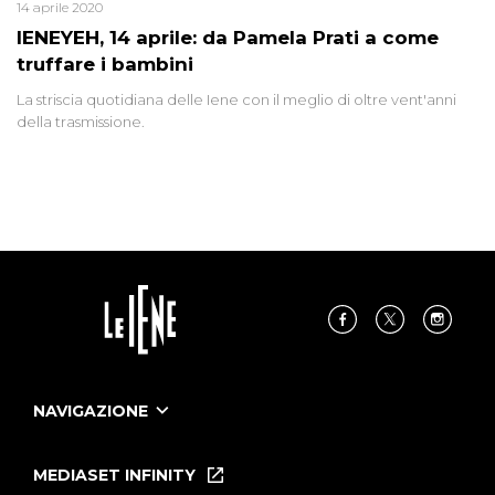
14 aprile 2020
IENEYEH, 14 aprile: da Pamela Prati a come
truffare i bambini
La striscia quotidiana delle Iene con il meglio di oltre vent'anni
della trasmissione.
NAVIGAZIONE
Home
Puntate
MEDIASET INFINITY
Le Iene Presentano Inside