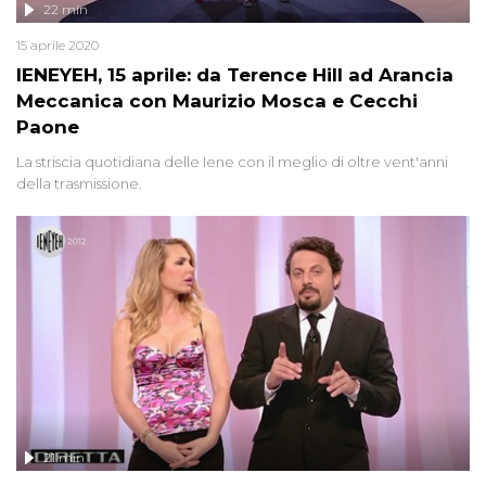
22 min
15 aprile 2020
IENEYEH, 15 aprile: da Terence Hill ad Arancia
Meccanica con Maurizio Mosca e Cecchi
Paone
La striscia quotidiana delle Iene con il meglio di oltre vent'anni
della trasmissione.
21 min