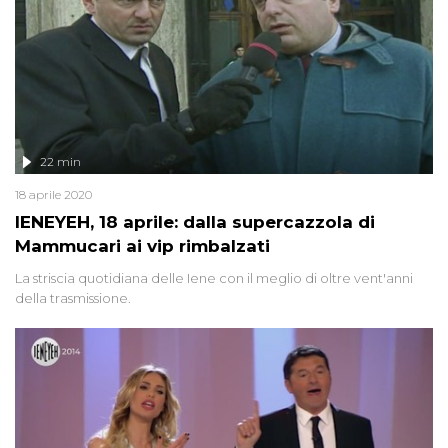
22 min
18 aprile 2020
IENEYEH, 18 aprile: dalla supercazzola di
Mammucari ai vip rimbalzati
La striscia quotidiana delle Iene con il meglio di oltre vent'anni
della trasmissione.