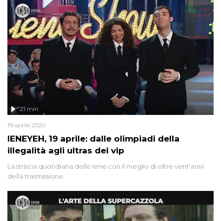
21 min
19 aprile 2020
IENEYEH, 19 aprile: dalle olimpiadi della
illegalità agli ultras dei vip
La striscia quotidiana delle Iene con il meglio di oltre vent'anni
della trasmissione.