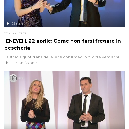
23 min
22 aprile 2020
IENEYEH, 22 aprile: Come non farsi fregare in
pescheria
La striscia quotidiana delle Iene con il meglio di oltre vent'anni
della trasmissione.