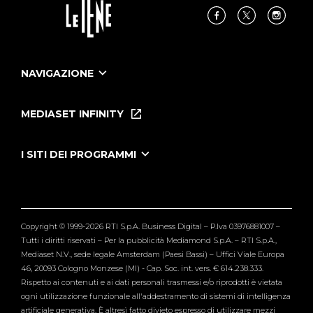
NAVIGAZIONE
Home
Puntate
MEDIASET INFINITY
Le Iene Presentano Inside
Puntate Ieneyeh
Tutti i servizi
I SITI DEI PROGRAMMI
Le Iene
Grande Fratello
Segnalazioni
L'Isola dei Famosi
Pubblico
Striscia la Notizia
Maria De Filippi
Copyright © 1999-2026 RTI S.p.A. Business Digital – P.Iva 03976881007 –
Verissimo
Tutti i diritti riservati – Per la pubblicità Mediamond S.p.A. – RTI S.p.A.,
Mediaset N.V., sede legale Amsterdam (Paesi Bassi) – Uffici Viale Europa
46, 20093 Cologno Monzese (MI) - Cap. Soc. int. vers. € 614.238.333.
Rispetto ai contenuti e ai dati personali trasmessi e/o riprodotti è vietata
ogni utilizzazione funzionale all'addestramento di sistemi di intelligenza
artificiale generativa. È altresì fatto divieto espresso di utilizzare mezzi