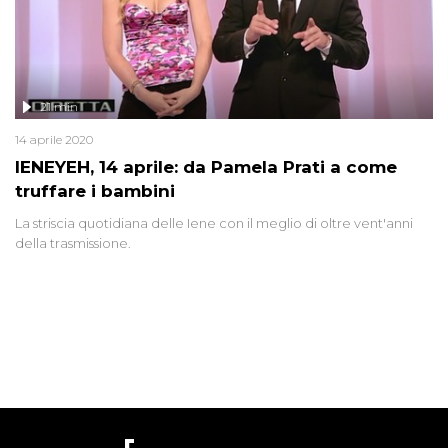
21 min
14 aprile 2020
IENEYEH, 14 aprile: da Pamela Prati a come
truffare i bambini
La striscia quotidiana delle Iene con il meglio di oltre vent'anni
della trasmissione.