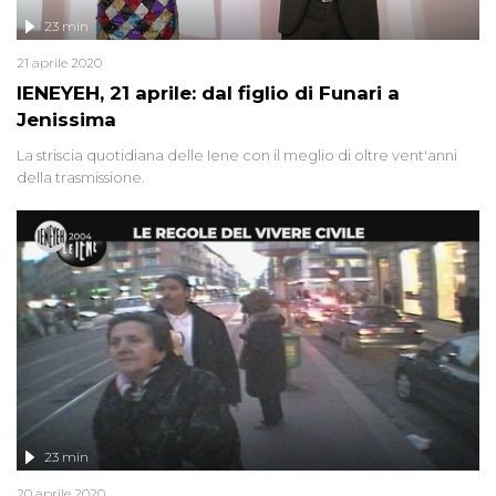
23 min
21 aprile 2020
IENEYEH, 21 aprile: dal figlio di Funari a
Jenissima
La striscia quotidiana delle Iene con il meglio di oltre vent'anni
della trasmissione.
23 min
20 aprile 2020