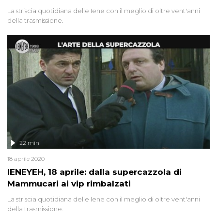
La striscia quotidiana delle Iene con il meglio di oltre vent'anni
della trasmissione.
22 min
18 aprile 2020
IENEYEH, 18 aprile: dalla supercazzola di
Mammucari ai vip rimbalzati
La striscia quotidiana delle Iene con il meglio di oltre vent'anni
della trasmissione.