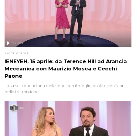
22 min
15 aprile 2020
IENEYEH, 15 aprile: da Terence Hill ad Arancia
Meccanica con Maurizio Mosca e Cecchi
Paone
La striscia quotidiana delle Iene con il meglio di oltre vent'anni
della trasmissione.