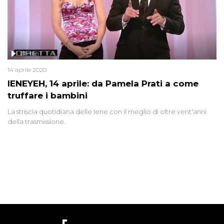
21 min
14 aprile 2020
IENEYEH, 14 aprile: da Pamela Prati a come
truffare i bambini
La striscia quotidiana delle Iene con il meglio di oltre vent'anni
della trasmissione.