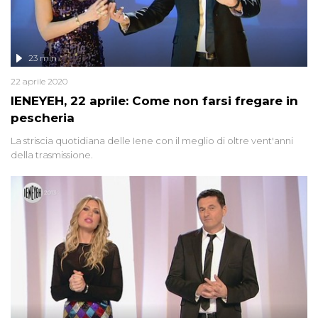
23 min
22 aprile 2020
IENEYEH, 22 aprile: Come non farsi fregare in
pescheria
La striscia quotidiana delle Iene con il meglio di oltre vent'anni
della trasmissione.