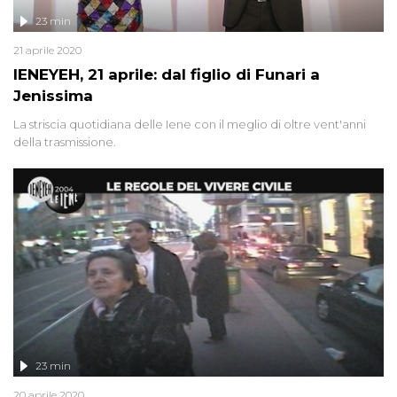
23 min
21 aprile 2020
IENEYEH, 21 aprile: dal figlio di Funari a
Jenissima
La striscia quotidiana delle Iene con il meglio di oltre vent'anni
della trasmissione.
23 min
20 aprile 2020