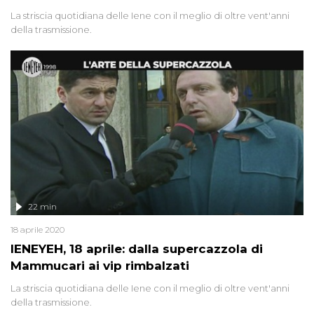
La striscia quotidiana delle Iene con il meglio di oltre vent'anni
della trasmissione.
22 min
18 aprile 2020
IENEYEH, 18 aprile: dalla supercazzola di
Mammucari ai vip rimbalzati
La striscia quotidiana delle Iene con il meglio di oltre vent'anni
della trasmissione.