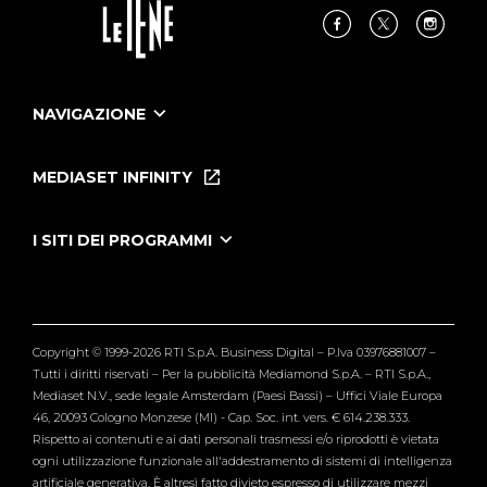
NAVIGAZIONE
Home
Puntate
MEDIASET INFINITY
Le Iene Presentano Inside
Puntate Ieneyeh
Tutti i servizi
I SITI DEI PROGRAMMI
Le Iene
Grande Fratello
Segnalazioni
L'Isola dei Famosi
Pubblico
Striscia la Notizia
Maria De Filippi
Copyright © 1999-2026 RTI S.p.A. Business Digital – P.Iva 03976881007 –
Verissimo
Tutti i diritti riservati – Per la pubblicità Mediamond S.p.A. – RTI S.p.A.,
Mediaset N.V., sede legale Amsterdam (Paesi Bassi) – Uffici Viale Europa
46, 20093 Cologno Monzese (MI) - Cap. Soc. int. vers. € 614.238.333.
Rispetto ai contenuti e ai dati personali trasmessi e/o riprodotti è vietata
ogni utilizzazione funzionale all'addestramento di sistemi di intelligenza
artificiale generativa. È altresì fatto divieto espresso di utilizzare mezzi