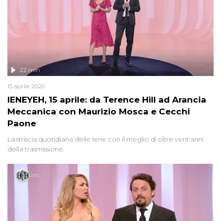
22 min
15 aprile 2020
IENEYEH, 15 aprile: da Terence Hill ad Arancia
Meccanica con Maurizio Mosca e Cecchi
Paone
La striscia quotidiana delle Iene con il meglio di oltre vent'anni
della trasmissione.