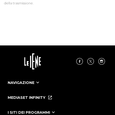
della trasmissione.
NAVIGAZIONE
Home
Puntate
MEDIASET INFINITY
Le Iene Presentano Inside
Puntate Ieneyeh
Tutti i servizi
I SITI DEI PROGRAMMI