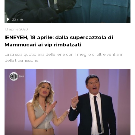
22 min
18 aprile 2020
IENEYEH, 18 aprile: dalla supercazzola di
Mammucari ai vip rimbalzati
La striscia quotidiana delle Iene con il meglio di oltre vent'anni
della trasmissione.