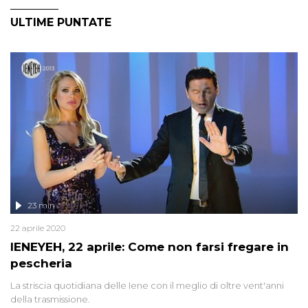
ULTIME PUNTATE
23 min
22 aprile 2020
IENEYEH, 22 aprile: Come non farsi fregare in
pescheria
La striscia quotidiana delle Iene con il meglio di oltre vent'anni
della trasmissione.