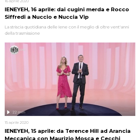
16 aprile 2020
IENEYEH, 16 aprile: dai cugini merda e Rocco
Siffredi a Nuccio e Nuccia Vip
La striscia quotidiana delle Iene con il meglio di oltre vent'anni
della trasmissione
22 min
15 aprile 2020
IENEYEH, 15 aprile: da Terence Hill ad Arancia
Meccanica con Maurizio Mosca e Cecchi