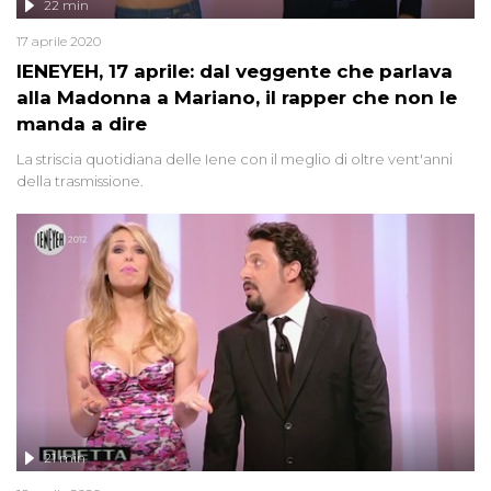
22 min
17 aprile 2020
IENEYEH, 17 aprile: dal veggente che parlava
alla Madonna a Mariano, il rapper che non le
manda a dire
La striscia quotidiana delle Iene con il meglio di oltre vent'anni
della trasmissione.
21 min