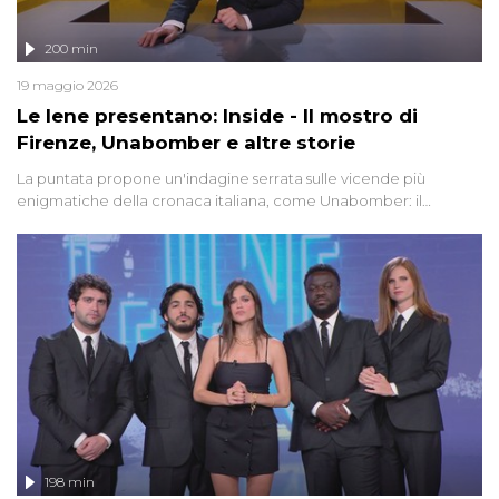
200 min
19 maggio 2026
Le Iene presentano: Inside - Il mostro di
Firenze, Unabomber e altre storie
La puntata propone un'indagine serrata sulle vicende più
enigmatiche della cronaca italiana, come Unabomber: il
dinamitardo seriale responsabile di decine di attentati tra gli anni
'90 e il 2000 che, inquietantemente, potrebbe essere ancora in
libertà. Lo speciale affronta inoltre le zone d'ombra sul Mostro di
Firenze, le cui responsabilità appaiono ancora oggi avvolte in un
groviglio di dubbi mai chiariti. Nel corso dello speciale anche
l'intervista inedita a Olindo Romano, realizzata ne...
198 min