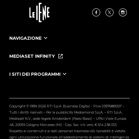
NAVIGAZIONE
Home
Puntate
MEDIASET INFINITY
Le Iene Presentano Inside
Puntate Ieneyeh
Tutti i servizi
I SITI DEI PROGRAMMI
Le Iene
Grande Fratello
Segnalazioni
L'Isola dei Famosi
Pubblico
Striscia la Notizia
Maria De Filippi
Copyright © 1999-2026 RTI S.p.A. Business Digital – P.Iva 03976881007 –
Verissimo
Tutti i diritti riservati – Per la pubblicità Mediamond S.p.A. – RTI S.p.A.,
Mediaset N.V., sede legale Amsterdam (Paesi Bassi) – Uffici Viale Europa
46, 20093 Cologno Monzese (MI) - Cap. Soc. int. vers. € 614.238.333.
Rispetto ai contenuti e ai dati personali trasmessi e/o riprodotti è vietata
ogni utilizzazione funzionale all'addestramento di sistemi di intelligenza