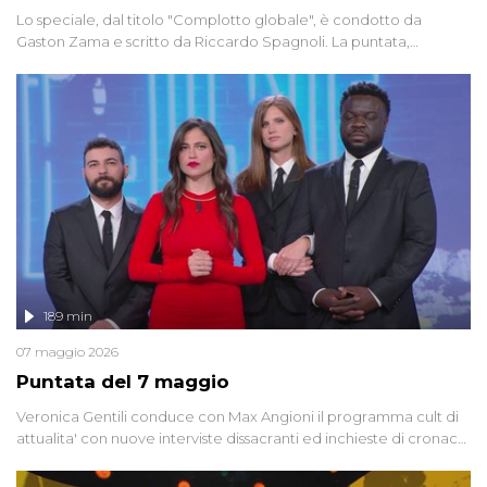
Lo speciale, dal titolo "Complotto globale", è condotto da
Gaston Zama e scritto da Riccardo Spagnoli. La puntata,
dedicata alle grandi teorie cospirazioniste del nostro tempo,
racconta l'universo delle narrazioni alternative, dei sospetti
globali e del complottismo che negli ultimi anni hanno invaso
social network, talk show, piazze digitali e immaginario collettivo.
189 min
07 maggio 2026
Puntata del 7 maggio
Veronica Gentili conduce con Max Angioni il programma cult di
attualita' con nuove interviste dissacranti ed inchieste di cronaca
degli inviati.