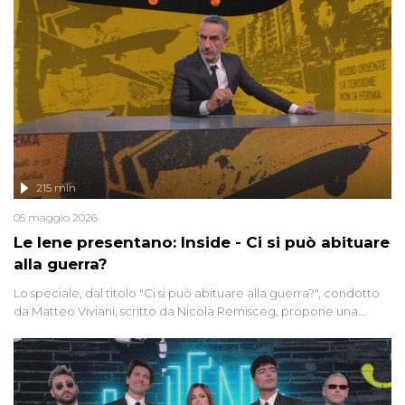
215 min
05 maggio 2026
Le Iene presentano: Inside - Ci si può abituare
alla guerra?
Lo speciale, dal titolo "Ci si può abituare alla guerra?", condotto
da Matteo Viviani, scritto da Nicola Remisceg, propone una
riflessione - con l'aiuto di economisti, esperti militari e giornalisti
di settore - su quanto la guerra sia diventata una realtà pervasiva.
Anche se l'Italia non è direttamente coinvolta in conflitti armati, il
contesto globale rende impossibile considerarla un fenomeno
lontano.