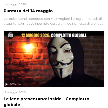
14 maggio 2026
Puntata del 14 maggio
Veronica Gentili conduce con Max Angioni il programma cult di
attualita' con nuove interviste dissacranti ed inchieste di cronaca
degli inviati.
203 min
12 maggio 2026
Le Iene presentano: Inside - Complotto
globale