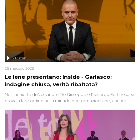
219 min
26 maggio 2026
Le Iene presentano: Inside - Garlasco:
indagine chiusa, verità ribaltata?
Nell'inchiesta di Alessandro De Giuseppe e Riccardo Festinese, si
prova a fare ordine nella miriade di informazioni che, ancora
oggi, continuano a emergere attorno a una delle vicende
giudiziarie più discusse degli ultimi anni. Lo speciale ricostruisce la
vicenda mettendo in fila testimonianze, errori, dettagli
controversi e i protagonisti di un'indagine che sembra non avere
fine.