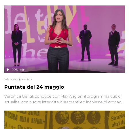
oggi, continuano a emergere attorno a una delle vicende
giudiziarie più discusse degli ultimi anni. Lo speciale ricostruisce la
vicenda mettendo in fila testimonianze, errori, dettagli
controversi e i protagonisti di un'indagine che sembra non avere
fine.
206 min
24 maggio 2026
Puntata del 24 maggio
Veronica Gentili conduce con Max Angioni il programma cult di
attualita' con nuove interviste dissacranti ed inchieste di cronaca
degli inviati.