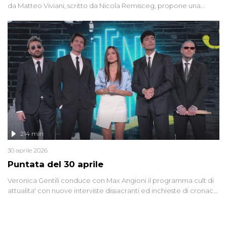
da Matteo Viviani, scritto da Nicola Remisceg, propone una
riflessione - con l'aiuto di economisti, esperti militari e giornalisti
di settore - su quanto la guerra sia diventata una realtà pervasiva.
Anche se l'Italia non è direttamente coinvolta in conflitti armati, il
contesto globale rende impossibile considerarla un fenomeno
lontano.
214 min
30 aprile 2026
Puntata del 30 aprile
Veronica Gentili conduce con Max Angioni il programma cult di
attualita' con nuove interviste dissacranti ed inchieste di cronaca
degli inviati.