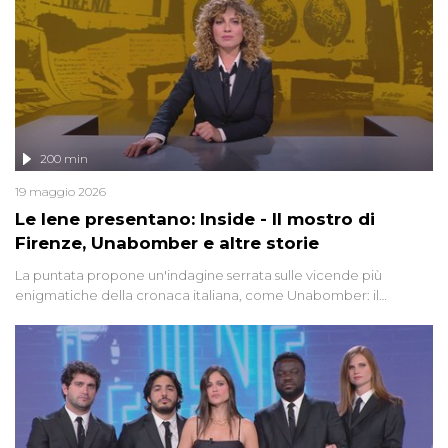
200 min
19 maggio 2026
Le Iene presentano: Inside - Il mostro di
Firenze, Unabomber e altre storie
La puntata propone un'indagine serrata sulle vicende più
enigmatiche della cronaca italiana, come Unabomber: il
dinamitardo seriale responsabile di decine di attentati tra gli anni
'90 e il 2000 che, inquietantemente, potrebbe essere ancora in
libertà. Lo speciale affronta inoltre le zone d'ombra sul Mostro di
Firenze, le cui responsabilità appaiono ancora oggi avvolte in un
groviglio di dubbi mai chiariti. Nel corso dello speciale anche
l'intervista inedita a Olindo Romano, realizzata ne...