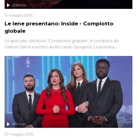
203 min
12 maggio 2026
Le Iene presentano: Inside - Complotto
globale
Lo speciale, dal titolo "Complotto globale", è condotto da
Gaston Zama e scritto da Riccardo Spagnoli. La puntata,
dedicata alle grandi teorie cospirazioniste del nostro tempo,
racconta l'universo delle narrazioni alternative, dei sospetti
globali e del complottismo che negli ultimi anni hanno invaso
social network, talk show, piazze digitali e immaginario collettivo.
189 min
07 maggio 2026