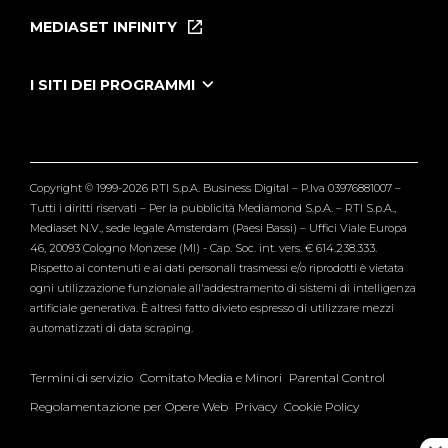
Puntate
MEDIASET INFINITY
Le Iene Presentano Inside
Puntate Ieneyeh
Tutti i servizi
I SITI DEI PROGRAMMI
Le Iene
Grande Fratello
Segnalazioni
L'Isola dei Famosi
Pubblico
Striscia la Notizia
Maria De Filippi
Copyright © 1999-2026 RTI S.p.A. Business Digital – P.Iva 03976881007 –
Verissimo
Tutti i diritti riservati – Per la pubblicità Mediamond S.p.A. – RTI S.p.A.,
Mediaset N.V., sede legale Amsterdam (Paesi Bassi) – Uffici Viale Europa
46, 20093 Cologno Monzese (MI) - Cap. Soc. int. vers. € 614.238.333.
Rispetto ai contenuti e ai dati personali trasmessi e/o riprodotti è vietata
ogni utilizzazione funzionale all'addestramento di sistemi di intelligenza
artificiale generativa. È altresì fatto divieto espresso di utilizzare mezzi
automatizzati di data scraping.
Termini di servizio
Comitato Media e Minori
Parental Control
Regolamentazione per Opere Web
Privacy
Cookie Policy