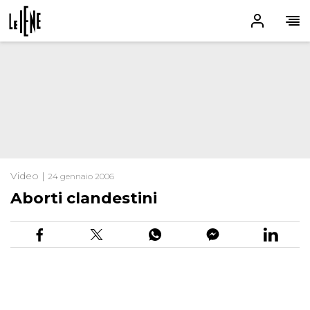
Video |
24 gennaio 2006
Aborti clandestini