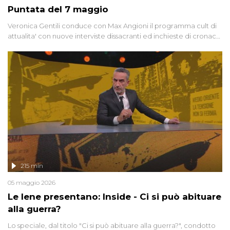
Puntata del 7 maggio
Veronica Gentili conduce con Max Angioni il programma cult di
attualita' con nuove interviste dissacranti ed inchieste di cronaca
degli inviati.
215 min
05 maggio 2026
Le Iene presentano: Inside - Ci si può abituare
alla guerra?
Lo speciale, dal titolo "Ci si può abituare alla guerra?", condotto