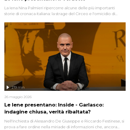
La Iena Nina Palmieri ripercorre alcune delle più importanti
storie di cronaca italiana: la strage del Circeo e l'omicidio di
Avetrana.
219 min
26 maggio 2026
Le Iene presentano: Inside - Garlasco:
indagine chiusa, verità ribaltata?
Nell'inchiesta di Alessandro De Giuseppe e Riccardo Festinese, si
prova a fare ordine nella miriade di informazioni che, ancora