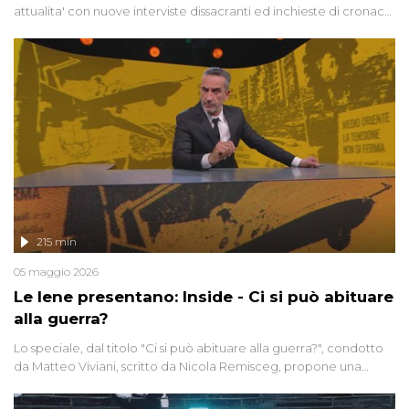
attualita' con nuove interviste dissacranti ed inchieste di cronaca
degli inviati.
215 min
05 maggio 2026
Le Iene presentano: Inside - Ci si può abituare
alla guerra?
Lo speciale, dal titolo "Ci si può abituare alla guerra?", condotto
da Matteo Viviani, scritto da Nicola Remisceg, propone una
riflessione - con l'aiuto di economisti, esperti militari e giornalisti
di settore - su quanto la guerra sia diventata una realtà pervasiva.