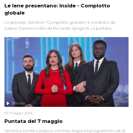
Le Iene presentano: Inside - Complotto
globale
Lo speciale, dal titolo "Complotto globale", è condotto da
Gaston Zama e scritto da Riccardo Spagnoli. La puntata,
dedicata alle grandi teorie cospirazioniste del nostro tempo,
racconta l'universo delle narrazioni alternative, dei sospetti
globali e del complottismo che negli ultimi anni hanno invaso
social network, talk show, piazze digitali e immaginario collettivo.
189 min
07 maggio 2026
Puntata del 7 maggio
Veronica Gentili conduce con Max Angioni il programma cult di