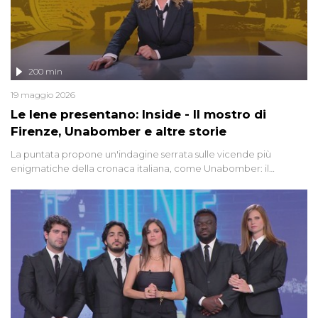
200 min
19 maggio 2026
Le Iene presentano: Inside - Il mostro di
Firenze, Unabomber e altre storie
La puntata propone un'indagine serrata sulle vicende più
enigmatiche della cronaca italiana, come Unabomber: il
dinamitardo seriale responsabile di decine di attentati tra gli anni
'90 e il 2000 che, inquietantemente, potrebbe essere ancora in
libertà. Lo speciale affronta inoltre le zone d'ombra sul Mostro di
Firenze, le cui responsabilità appaiono ancora oggi avvolte in un
groviglio di dubbi mai chiariti. Nel corso dello speciale anche
l'intervista inedita a Olindo Romano, realizzata ne...