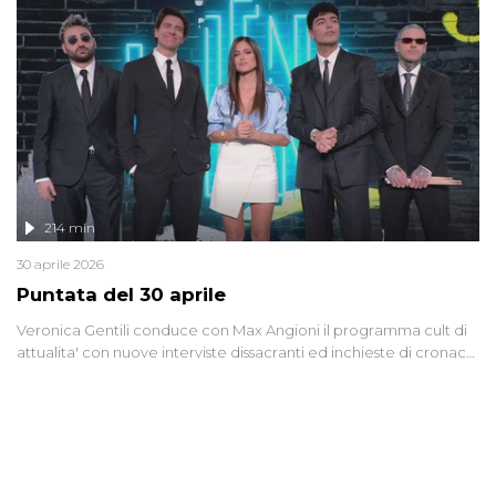
Anche se l'Italia non è direttamente coinvolta in conflitti armati, il
contesto globale rende impossibile considerarla un fenomeno
lontano.
214 min
30 aprile 2026
Puntata del 30 aprile
Veronica Gentili conduce con Max Angioni il programma cult di
attualita' con nuove interviste dissacranti ed inchieste di cronaca
degli inviati.