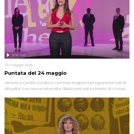
controversi e i protagonisti di un'indagine che sembra non avere
fine.
206 min
24 maggio 2026
Puntata del 24 maggio
Veronica Gentili conduce con Max Angioni il programma cult di
attualita' con nuove interviste dissacranti ed inchieste di cronaca
degli inviati.