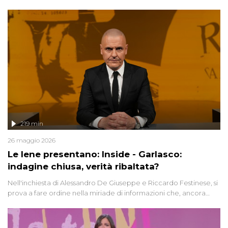
Avetrana.
219 min
26 maggio 2026
Le Iene presentano: Inside - Garlasco:
indagine chiusa, verità ribaltata?
Nell'inchiesta di Alessandro De Giuseppe e Riccardo Festinese, si
prova a fare ordine nella miriade di informazioni che, ancora
oggi, continuano a emergere attorno a una delle vicende
giudiziarie più discusse degli ultimi anni. Lo speciale ricostruisce la
vicenda mettendo in fila testimonianze, errori, dettagli